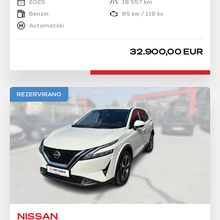
2025
18.557 km
Benzin
85 kw / 116 ks
Automatski
32.900,00 EUR
REZERVIRANO
NISSAN