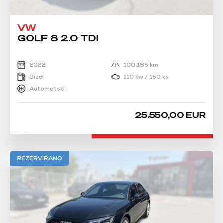
VW
GOLF 8 2.0 TDI
2022
100.185 km
Dizel
110 kw / 150 ks
Automatski
25.550,00 EUR
REZERVIRANO