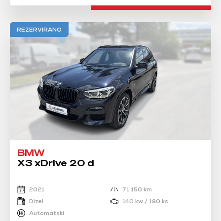
REZERVIRANO
BMW
X3 xDrive 20 d
2021
71.150 km
Dizel
140 kw / 190 ks
Automatski