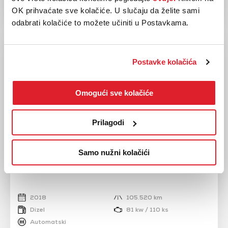
OK prihvaćate sve kolačiće. U slučaju da želite sami
odabrati kolačiće to možete učiniti u Postavkama.
Postavke kolačića
Omogući sve kolačiće
Prilagodi
Samo nužni kolačići
RENAULT
KADJAR 1.5 dCi 110
2018
105.520 km
Dizel
81 kw / 110 ks
Automatski