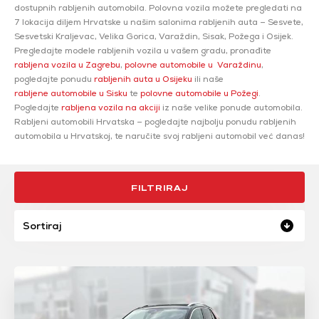
dostupnih rabljenih automobila. Polovna vozila možete pregledati na
7 lokacija diljem Hrvatske u našim salonima rabljenih auta – Sesvete,
Sesvetski Kraljevac, Velika Gorica, Varaždin, Sisak, Požega i Osijek.
Pregledajte modele rabljenih vozila u vašem gradu, pronađite
rabljena vozila u Zagrebu
,
polovne automobile u Varaždinu
,
pogledajte ponudu
rabljenih auta u Osijeku
ili naše
rabljene automobile u Sisku
te
polovne automobile u Požegi
.
Pogledajte
rabljena vozila na akciji
iz naše velike ponude automobila.
Rabljeni automobili Hrvatska – pogledajte najbolju ponudu rabljenih
automobila u Hrvatskoj, te naručite svoj rabljeni automobil već danas!
FILTRIRAJ
Sortiraj