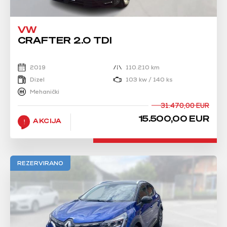
VW
CRAFTER 2.0 TDI
2019
110.210 km
Dizel
103 kw / 140 ks
Mehanički
31.470,00 EUR
15.500,00 EUR
AKCIJA
REZERVIRANO