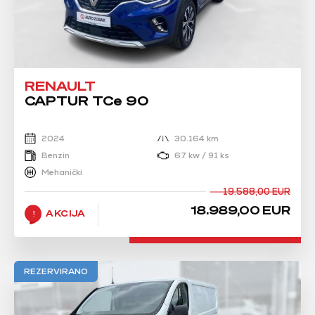
RENAULT
CAPTUR TCe 90
2024
30.164 km
Benzin
67 kw / 91 ks
Mehanički
19.588,00 EUR
18.989,00 EUR
AKCIJA
REZERVIRANO