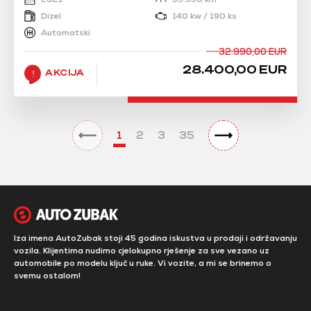
Dizel
140 kw / 190 ks
Automatski
32.990,00 EUR
28.400,00 EUR
AKCIJA
1
2
3
35
Iza imena AutoZubak stoji 45 godina iskustva u prodaji i održavanju
vozila. Klijentima nudimo cjelokupno rješenje za sve vezano uz
automobile po modelu ključ u ruke. Vi vozite, a mi se brinemo o
svemu ostalom!