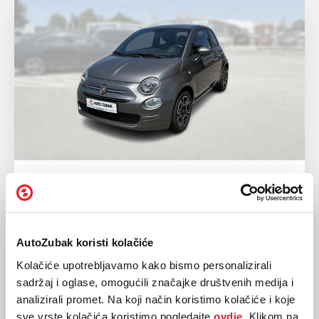
FIAT
500 1.0 Mild Hybrid
2022
49.574 km
AutoZubak koristi kolačiće
Hibrid
51 kw / 69 ks
Kolačiće upotrebljavamo kako bismo personalizirali
Mehanički
sadržaj i oglase, omogućili značajke društvenih medija i
analizirali promet. Na koji način koristimo kolačiće i koje
13.850,00 EUR
sve vrste kolačića koristimo pogledajte
ovdje.
Klikom na