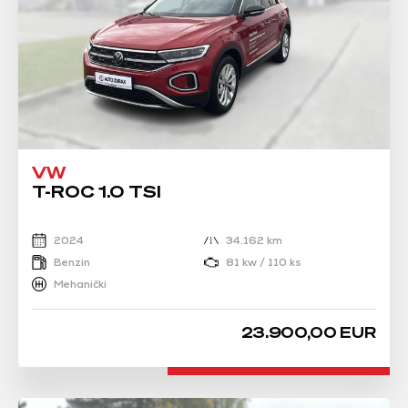
VW
T-ROC 1.0 TSI
2024
34.162 km
Benzin
81 kw / 110 ks
Mehanički
23.900,00 EUR