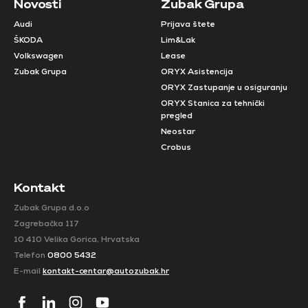
Novosti
Zubak Grupa
Audi
Prijava štete
ŠKODA
Lim&Lak
Volkswagen
Lease
Zubak Grupa
ORYX Asistencija
ORYX Zastupanje u osiguranju
ORYX Stanica za tehnički
pregled
Neostar
Crobus
Kontakt
Zubak Grupa d.o.o
Zagrebačka 117
10 410 Velika Gorica, Hrvatska
Telefon
0800 5432
E-mail
kontakt-centar@autozubak.hr