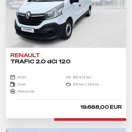
RENAULT
TRAFIC 2.0 dCi 120
2021
89.414 km
Dizel
88 kw / 120 ks
Mehanički
19.688,00 EUR