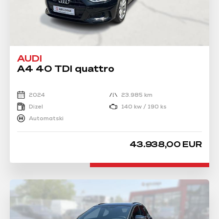
AUDI
A4 40 TDI quattro
2024
23.985 km
Dizel
140 kw / 190 ks
Automatski
43.938,00 EUR