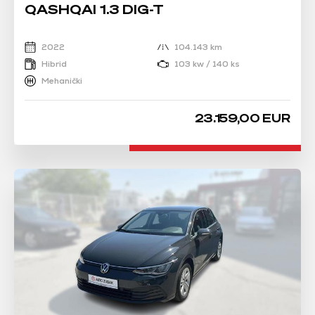
QASHQAI 1.3 DIG-T
2022
104.143 km
Hibrid
103 kw / 140 ks
Mehanički
23.159,00 EUR