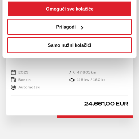
Omogući sve kolačiće
Prilagodi
Samo nužni kolačići
KIA
XCEED 1.5 T-GDI
2023
47.601 km
Benzin
118 kw / 160 ks
Automatski
24.661,00 EUR