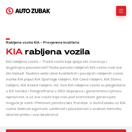
Rabljena vozila KIA - Provjerena kvaliteta
KIA
rabljena vozila
KIA rabljena vozila – Tražiš vozilo koje spaja stil, inovaciju i
dugotrajnu pouzdanost? Naša ponuda rabljenih KIA vozila nudi sve
što trebaš! Nudimo veliki izbor kvalitetnih i povoljnih rabljenih vozila
marke KIA poput KIA Sportage rabljeni, KIA Ceed rabljeni, KIA Stonic
rabljeni, KIA Xceed rabljeni, itd. Sva KIA rabljena vozila su pregledana
u 60 točaka i fotografirana u 360 stupnjeva i garantiramo njihovu
ispravnost, a uz sva vozila koja nisu pod tvorničkom garancijom
moguće je uzeti i Premium jamstvo bez franšize. U AutoZubaku uz KIA
vozila dobivaš sigurnost, udobnost i pouzdanost u svakom trenutku.
Iskoristi priliku i vozi bezbrižno!