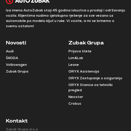
Iza imena AutoZubak stoji 45 godina iskustva u prodaji i održavanju
vozila. Klijentima nudimo cjelokupno rješenje za sve vezano uz
automobile po modelu ključ u ruke. Vi vozite, a mi se brinemo o
svemu ostalom!
Novosti
Zubak Grupa
Audi
Prijava štete
ŠKODA
Lim&Lak
Volkswagen
Lease
Zubak Grupa
ORYX Asistencija
ORYX Zastupanje u osiguranju
ORYX Stanica za tehnički
pregled
Neostar
Crobus
Kontakt
Zubak Grupa d.o.o