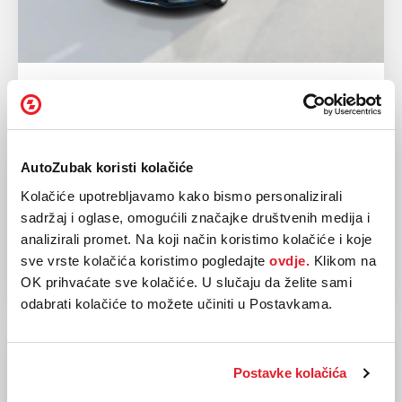
KIA
XCEED 1.5 T-GDI
2023
41.737 km
AutoZubak koristi kolačiće
Benzin
118 kw / 160 ks
Kolačiće upotrebljavamo kako bismo personalizirali
Mehanički
sadržaj i oglase, omogućili značajke društvenih medija i
analizirali promet. Na koji način koristimo kolačiće i koje
23.675,00 EUR
sve vrste kolačića koristimo pogledajte
ovdje.
Klikom na
OK prihvaćate sve kolačiće. U slučaju da želite sami
odabrati kolačiće to možete učiniti u Postavkama.
LEASING AKCIJA - 309,09 EUR/MJ
Postavke kolačića