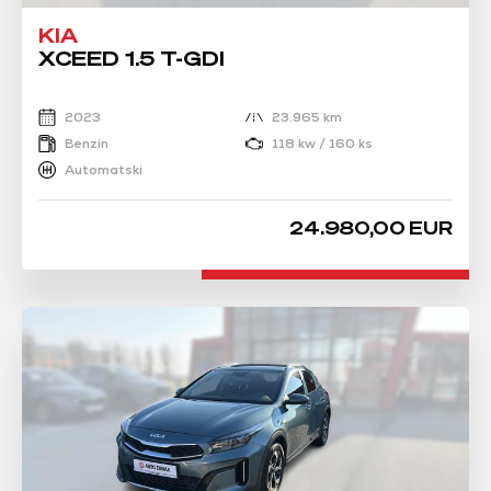
KIA
XCEED 1.5 T-GDI
2023
23.965 km
Benzin
118 kw / 160 ks
Automatski
24.980,00 EUR