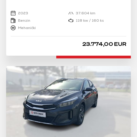
2023
37.604 km
Benzin
118 kw / 160 ks
Mehanički
23.774,00 EUR