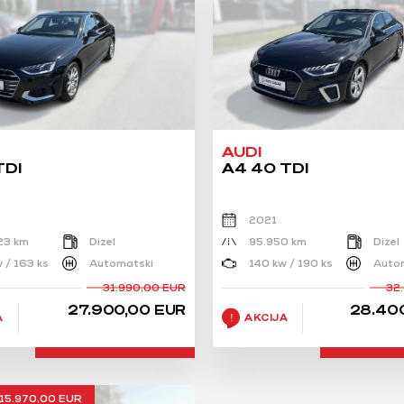
AUDI
TDI
A4 40 TDI
2021
23 km
Dizel
95.950 km
Dizel
 / 163 ks
Automatski
140 kw / 190 ks
Auto
31.990,00 EUR
32
27.900,00 EUR
28.40
A
AKCIJA
15.970,00 EUR