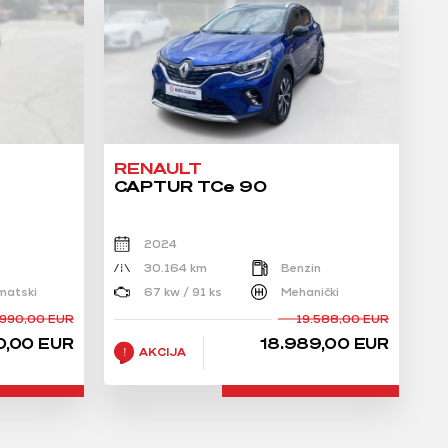
RENAULT
CAPTUR TCe 90
2024
30.164 km
Benzin
matski
67 kw / 91 ks
Mehanički
.990,00 EUR
19.588,00 EUR
0,00 EUR
18.989,00 EUR
AKCIJA