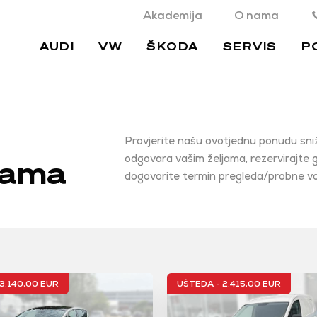
Akademija
O nama
AUDI
VW
ŠKODA
SERVIS
P
Provjerite našu ovotjednu ponudu sniž
odgovara vašim željama, rezervirajte 
enama
dogovorite termin pregleda/probne vo
3.140,00 EUR
UŠTEDA - 2.415,00 EUR