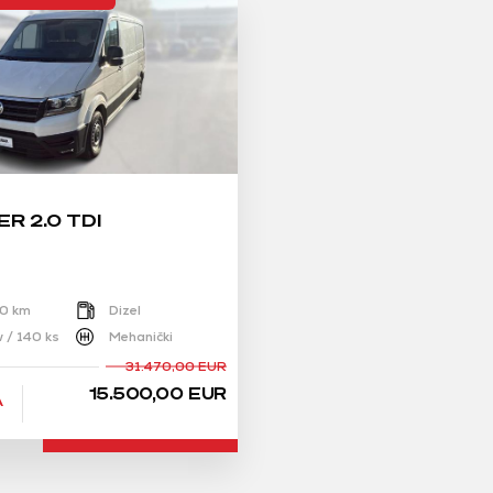
R 2.0 TDI
10 km
Dizel
 / 140 ks
Mehanički
31.470,00 EUR
15.500,00 EUR
A