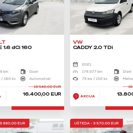
LT
VW
1.6 dCi 160
CADDY 2.0 TDi
2021
19 km
Dizel
179.377 km
Dizel
 / 160 ks
Automatski
75 kw / 102 ks
Mehan
19.540,00 EUR
16
16.400,00 EUR
13.80
A
AKCIJA
3.990,00 EUR
UŠTEDA - 3.570,00 EUR