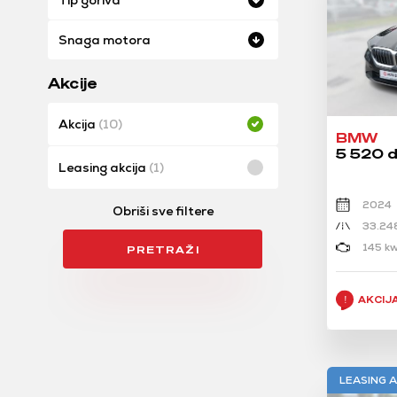
Tip goriva
Snaga motora
Akcije
Akcija
(10)
BMW
5 520 d
Leasing akcija
(1)
2024
Obriši sve filtere
33.24
145 kw
PRETRAŽI
AKCIJ
LEASING A