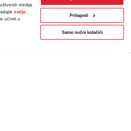
ruštvenih medija
ledajte
ovdje.
Prilagodi
 učiniti u
Samo nužni kolačići