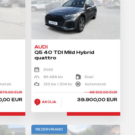
AUDI
Q5 40 TDI Mild Hybrid
quattro
2022
85.489 km
Dizel
matski
150 kw / 204 ks
Automatski
.970,00 EUR
48.913,00 EUR
0,00 EUR
39.900,00 EUR
AKCIJA
REZERVIRANO