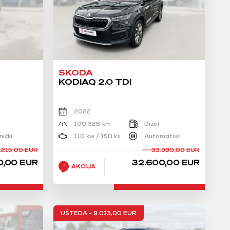
SKODA
KODIAQ 2.0 TDI
2022
100.326 km
Dizel
ički
110 kw / 150 ks
Automatski
.215,00 EUR
33.990,00 EUR
0,00 EUR
32.600,00 EUR
AKCIJA
UŠTEDA - 9.013,00 EUR