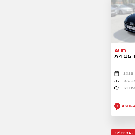
AUDI
A4 35 
2022
100.4
120 kw
AKCIJ
UŠTEDA - 