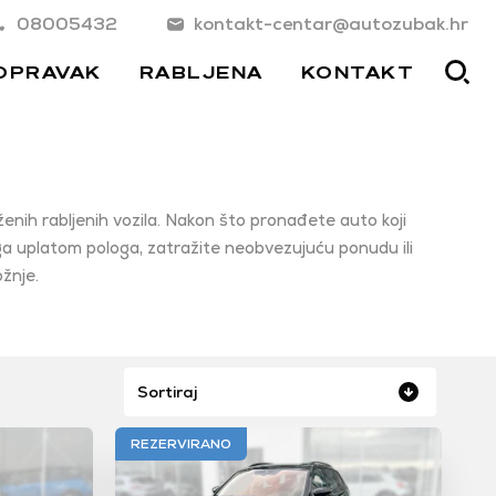
08005432
kontakt-centar@autozubak.hr
OPRAVAK
RABLJENA
KONTAKT
enih rabljenih vozila. Nakon što pronađete auto koji
ga uplatom pologa, zatražite neobvezujuću ponudu ili
žnje.
Sortiraj
REZERVIRANO