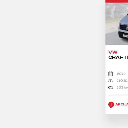
VW
CRAFTE
2019
110.2
103 kw
AKCIJ