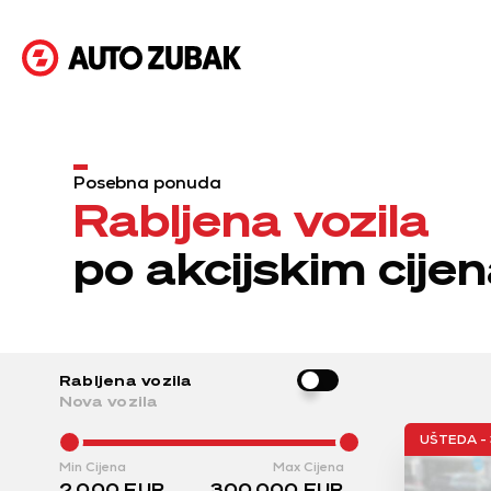
Posebna ponuda
Rabljena vozila
po akcijskim cij
Rabljena vozila
Nova vozila
UŠTEDA - 
Min Cijena
Max Cijena
2.000
EUR
300.000
EUR