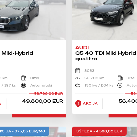
AUDI
 Mild-Hybrid
Q5 40 TDI Mild Hybrid
quattro
2023
8 km
Dizel
50.788 km
Dizel
 / 197 ks
Automatski
150 kw / 204 ks
Auto
53.790,00 EUR
59
49.800,00 EUR
56.40
A
AKCIJA
KCIJA - 375,05 EUR/MJ
UŠTEDA - 4.590,00 EUR