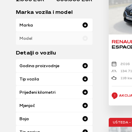
Marka vozila i model
Marka
Model
RENAU
ESPACE 
Detalji o vozilu
2016
Godina proizvodnje
134.7
118 kw
Tip vozila
Prijeđeni kilometri
AKCIJ
Mjenjač
Boja
UŠTEDA - 