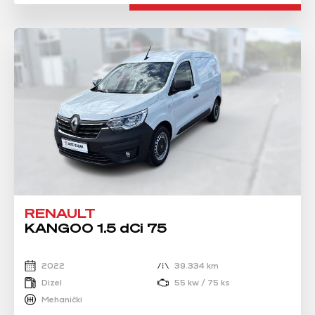
RENAULT
KANGOO 1.5 dCi 75
2022
39.334 km
Dizel
55 kw / 75 ks
Mehanički