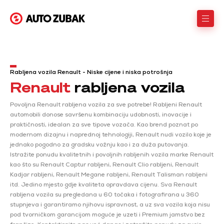
Rabljena vozila Renault - Niske cijene i niska potrošnja
Renault
rabljena vozila
Povoljna Renault rabljena vozila za sve potrebe! Rabljeni Renault
automobili donose savršenu kombinaciju udobnosti, inovacije i
praktičnosti, idealan za sve tipove vozača. Kao brend poznat po
modernom dizajnu i naprednoj tehnologiji, Renault nudi vozilo koje je
jednako pogodno za gradsku vožnju kao i za duža putovanja.
Istražite ponudu kvalitetnih i povoljnih rabljenih vozila marke Renault
kao što su Renault Captur rabljeni, Renault Clio rabljeni, Renault
Kadjar rabljeni, Renault Megane rabljeni, Renault Talisman rabljeni
itd. Jedino mjesto gdje kvaliteta opravdava cijenu. Sva Renault
rabljena vozila su pregledana u 60 točaka i fotografirana u 360
stupnjeva i garantiramo njihovu ispravnost, a uz sva vozila koja nisu
pod tvorničkom garancijom moguće je uzeti i Premium jamstvo bez