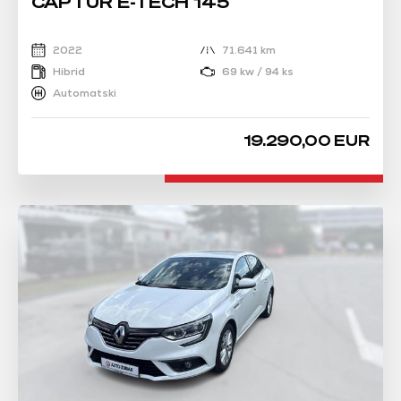
CAPTUR E-TECH 145
2022
71.641 km
Hibrid
69 kw / 94 ks
Automatski
19.290,00 EUR