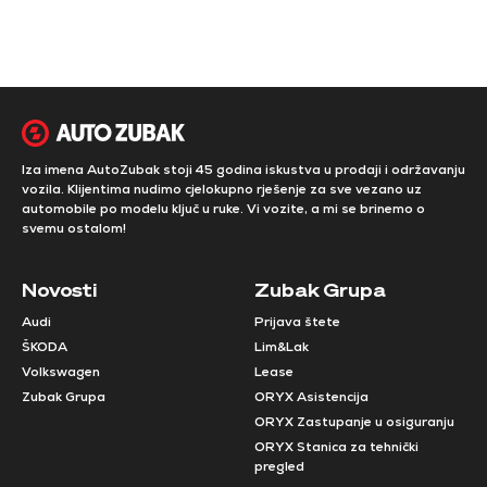
Iza imena AutoZubak stoji 45 godina iskustva u prodaji i održavanju
vozila. Klijentima nudimo cjelokupno rješenje za sve vezano uz
automobile po modelu ključ u ruke. Vi vozite, a mi se brinemo o
svemu ostalom!
Novosti
Zubak Grupa
Audi
Prijava štete
ŠKODA
Lim&Lak
Volkswagen
Lease
Zubak Grupa
ORYX Asistencija
ORYX Zastupanje u osiguranju
ORYX Stanica za tehnički
pregled