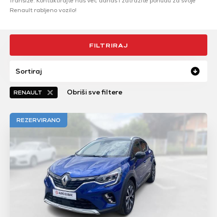
franšize. Kontaktirajte nas već danas i zatražite ponudu za svoje
Renault rabljeno vozilo!
FILTRIRAJ
Sortiraj
Obriši sve filtere
RENAULT
REZERVIRANO