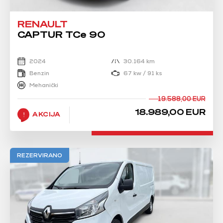
RENAULT
CAPTUR TCe 90
2024
30.164 km
Benzin
67 kw / 91 ks
Mehanički
19.588,00 EUR
18.989,00 EUR
AKCIJA
REZERVIRANO