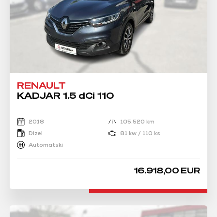
RENAULT
KADJAR 1.5 dCi 110
2018
105.520 km
Dizel
81 kw / 110 ks
Automatski
16.918,00 EUR