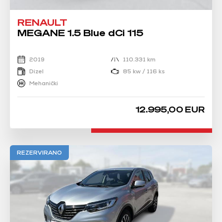
RENAULT
MEGANE 1.5 Blue dCi 115
2019
110.331 km
Dizel
85 kw / 116 ks
Mehanički
12.995,00 EUR
REZERVIRANO