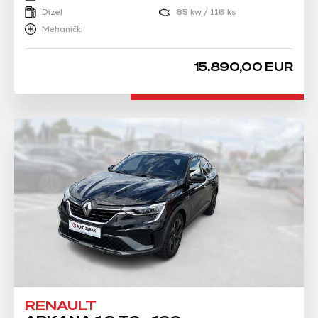
Dizel
85 kw / 116 ks
Mehanički
15.890,00 EUR
RENAULT