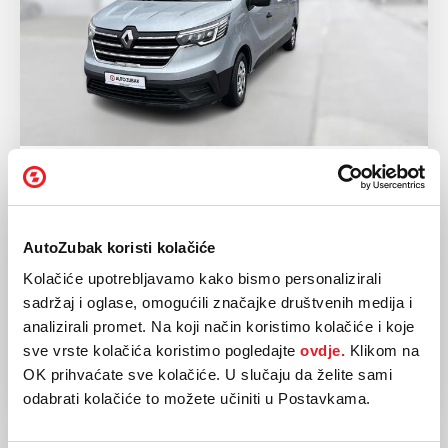
RENAULT
TRAFIC 2.0 dCi 150
2023
57.592 km
AutoZubak koristi kolačiće
Dizel
110 kw / 150 ks
Kolačiće upotrebljavamo kako bismo personalizirali
Mehanički
sadržaj i oglase, omogućili značajke društvenih medija i
analizirali promet. Na koji način koristimo kolačiće i koje
32.400,00 EUR
sve vrste kolačića koristimo pogledajte
ovdje.
Klikom na
OK prihvaćate sve kolačiće. U slučaju da želite sami
odabrati kolačiće to možete učiniti u Postavkama.