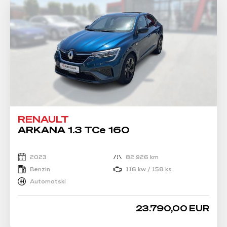
RENAULT
ARKANA 1.3 TCe 160
2023
82.926 km
Benzin
116 kw / 158 ks
Automatski
23.790,00 EUR