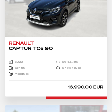
RENAULT
CAPTUR TCe 90
2023
66.431 km
Benzin
67 kw / 91 ks
Mehanički
16.990,00 EUR