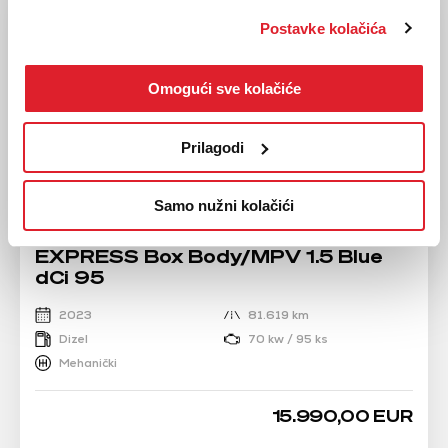
Postavke kolačića
Omogući sve kolačiće
Prilagodi
Samo nužni kolačići
RENAULT
EXPRESS Box Body/MPV 1.5 Blue
dCi 95
2023
81.619 km
Dizel
70 kw / 95 ks
Mehanički
15.990,00 EUR