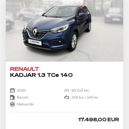
RENAULT
KADJAR 1.3 TCe 140
2021
93.212 km
Benzin
103 kw / 140 ks
Mehanički
17.498,00 EUR