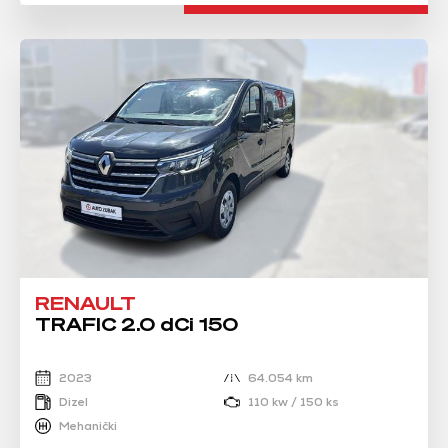
RENAULT
TRAFIC 2.0 dCi 150
2023
64.054 km
Dizel
110 kw / 150 ks
Mehanički