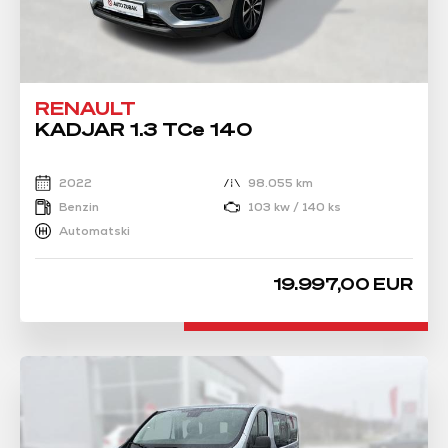
RENAULT
KADJAR 1.3 TCe 140
2022
98.055 km
Benzin
103 kw / 140 ks
Automatski
19.997,00 EUR