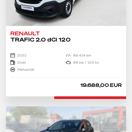
RENAULT
TRAFIC 2.0 dCi 120
2021
89.414 km
Dizel
88 kw / 120 ks
Mehanički
19.688,00 EUR