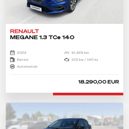
RENAULT
MEGANE 1.3 TCe 140
2022
91.929 km
Benzin
103 kw / 140 ks
Automatski
18.290,00 EUR