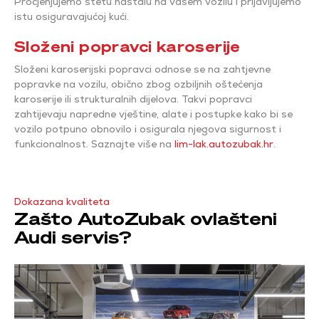
Procjenjujemo štetu nastalu na vašem vozilu i prijavljujemo
istu osiguravajućoj kući.
Složeni popravci karoserije
Složeni karoserijski popravci odnose se na zahtjevne
popravke na vozilu, obično zbog ozbiljnih oštećenja
karoserije ili strukturalnih dijelova. Takvi popravci
zahtijevaju napredne vještine, alate i postupke kako bi se
vozilo potpuno obnovilo i osigurala njegova sigurnost i
funkcionalnost. Saznajte više na
lim-lak.autozubak.hr
.
Dokazana kvaliteta
Zašto AutoZubak ovlašteni
Audi servis?