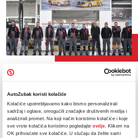
Originalni Audi autodijelovi
Upotrebljavamo samo originalne Audi autodijelove s
dvogodišnjim jamstvom koji su prošli opsežna testiranja
kvalitete i sigurnosti, čime se osigurava pouzdan i siguran
AutoZubak koristi kolačiće
rad tijekom cijelog servisnog vijeka.
Kolačiće upotrebljavamo kako bismo personalizirali
sadržaj i oglase, omogućili značajke društvenih medija i
Dugogodišnja tradicija
analizirali promet. Na koji način koristimo kolačiće i koje
1978., u sklopu obiteljske kuće, započela je s radom
sve vrste kolačića koristimo pogledajte
ovdje.
Klikom na
automehaničarska radionica za sve marke auta, a već
OK prihvaćate sve kolačiće. U slučaju da želite sami
sljedeće godine postaje ovlašteni Audi servis.