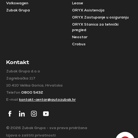
Volkswagen
Lease
Zubak Grupa
ORYX Asistencija
ORYX Zastupanje u osiguranju
ORYX Stanica za tehnički
pregled
Neostar
Crobus
Kontakt
Zubak Grupa d.o.o
Zagrebačka 117
10 410 Velika Gorica, Hrvatska
Telefon
0800 5432
E-mail
kontakt-centar@autozubak.hr
© 2026 Zubak Grupa - sva prava pridržana
Izjava o zaštiti privatnosti