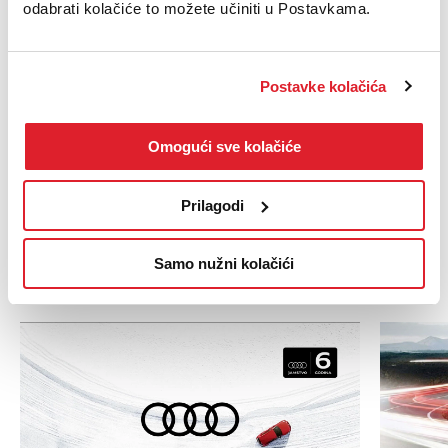
odabrati kolačiće to možete učiniti u Postavkama.
Najsuvremeniji alati
Za popravak vašeg Audi ljubimca koristimo najsuvremenije
Postavke kolačića
alate razvijene upravo za vaš auto.
Mobilno jamstvo
Omogući sve kolačiće
Sva vozila koja se održavaju u ovlaštenom servisu prema
uputama proizvođača imaju doživotno
jamstvo mobilnosti
.
Prilagodi
Posebne ponude
Samo nužni kolačići
iz Audi servisa