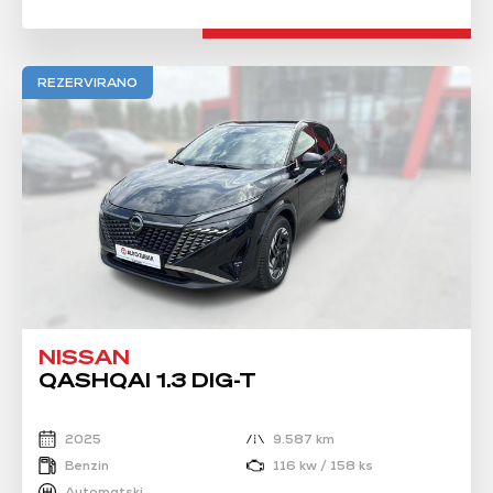
REZERVIRANO
NISSAN
QASHQAI 1.3 DIG-T
2025
9.587 km
Benzin
116 kw / 158 ks
Automatski