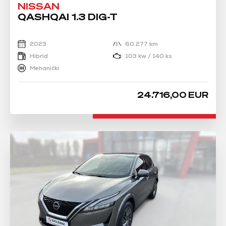
NISSAN
QASHQAI 1.3 DIG-T
2023
60.277 km
Hibrid
103 kw / 140 ks
Mehanički
24.716,00 EUR