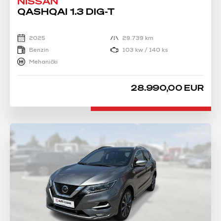
NISSAN
QASHQAI 1.3 DIG-T
2025
29.739 km
Benzin
103 kw / 140 ks
Mehanički
28.990,00 EUR