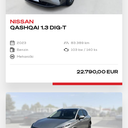
NISSAN
QASHQAI 1.3 DIG-T
2023
83.389 km
Benzin
103 kw / 140 ks
Mehanički
22.790,00 EUR