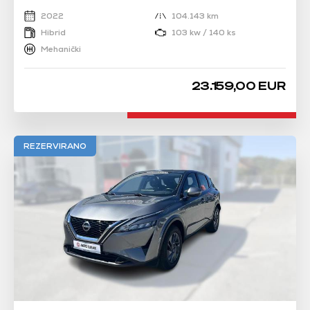
2022
104.143 km
Hibrid
103 kw / 140 ks
Mehanički
23.159,00 EUR
REZERVIRANO