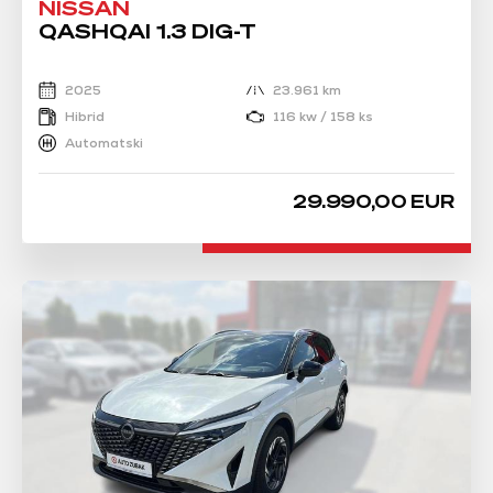
NISSAN
QASHQAI 1.3 DIG-T
2025
23.961 km
Hibrid
116 kw / 158 ks
Automatski
29.990,00 EUR