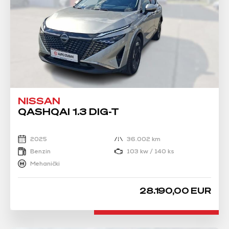
NISSAN
QASHQAI 1.3 DIG-T
2025
36.002 km
Benzin
103 kw / 140 ks
Mehanički
28.190,00 EUR