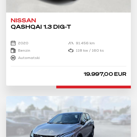
NISSAN
QASHQAI 1.3 DIG-T
2020
91.456 km
Benzin
118 kw / 160 ks
Automatski
19.997,00 EUR