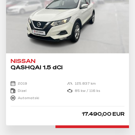
NISSAN
QASHQAI 1.5 dCi
2019
125.837 km
Dizel
85 kw / 116 ks
Automatski
17.490,00 EUR