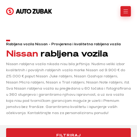
Rabljena vozila Nissan - Provjerena i kvalitetna rabljena vozila
Nissan
rabljena vozila
Nissan rabljena vozila nikada nisu bila jeftinija. Nudimo veliki izbor
kvalitetnih i povoljnih rabljenih vozila marke Nissan od 9.900 € do
25.000 € poput Nissan Juke rabljeni, Nissan Qashqai rabljeni,
Nissan Micra rabljeni, Nissan x Trail rabljeni, Nissan Note rabljeni, itd.
Sva Nissan rabljena vozila su pregledana u 60 točaka i fotografirana
u 360 stupnjeva i garantiramo njihovu ispravnost, a uz sva vozila
koja nisu pod tvorničkom garancijom moguće je uzeti i Premium
jamstvo bez franšize. Garantiramo kvalitetu i ispunjenje vaših
očekivanja. Kontaktirajte nas za personaliziranu ponudu!
FILTRIRAJ