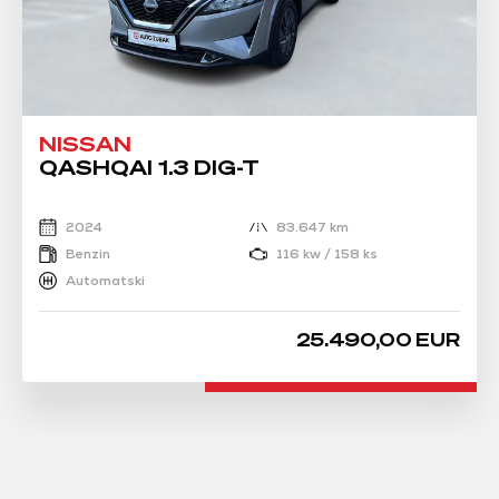
NISSAN
QASHQAI 1.3 DIG-T
2024
83.647 km
Benzin
116 kw / 158 ks
Automatski
25.490,00 EUR