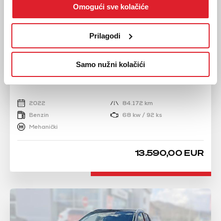
Omogući sve kolačiće
Prilagodi
Samo nužni kolačići
NISSAN
MICRA 1.0 IG-T
2022
84.172 km
Benzin
68 kw / 92 ks
Mehanički
13.590,00 EUR