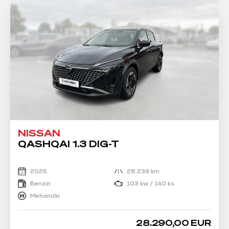
NISSAN
QASHQAI 1.3 DIG-T
2025
28.239 km
Benzin
103 kw / 140 ks
Mehanički
28.290,00 EUR