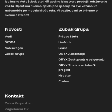
Iza imena AutoZubak stoji 45 godina iskustva u prodaji i održavanju
vozila. Klijentima nudimo cjelokupno rješenje za sve vezano uz
automobile po modelu ključ u ruke. Vi vozite, a mi se brinemo o
svemu ostalom!
Novosti
Zubak Grupa
Audi
Prijava štete
ŠKODA
Lim&Lak
Volkswagen
Lease
Zubak Grupa
ORYX Asistencija
ORYX Zastupanje u osiguranju
ORYX Stanica za tehnički
pregled
Neostar
Crobus
Kontakt
Zubak Grupa d.o.o
Zagrebačka 117