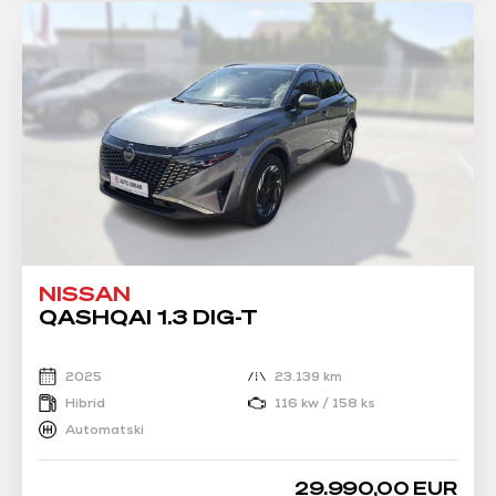
NISSAN
QASHQAI 1.3 DIG-T
2025
23.139 km
Hibrid
116 kw / 158 ks
Automatski
29.990,00 EUR