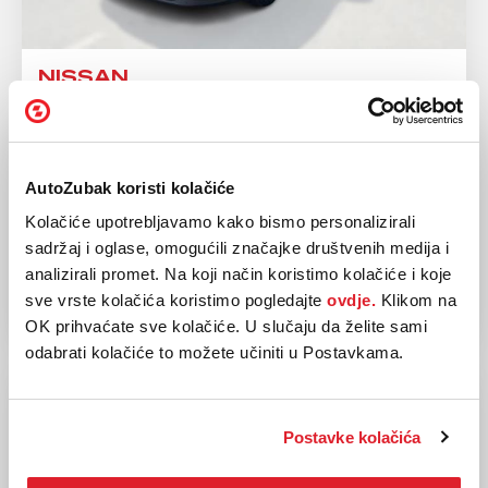
NISSAN
QASHQAI 1.3 DIG-T
2025
23.195 km
Hibrid
116 kw / 158 ks
AutoZubak koristi kolačiće
Automatski
Kolačiće upotrebljavamo kako bismo personalizirali
sadržaj i oglase, omogućili značajke društvenih medija i
29.990,00 EUR
analizirali promet. Na koji način koristimo kolačiće i koje
sve vrste kolačića koristimo pogledajte
ovdje.
Klikom na
OK prihvaćate sve kolačiće. U slučaju da želite sami
odabrati kolačiće to možete učiniti u Postavkama.
Postavke kolačića