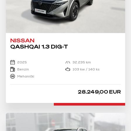
NISSAN
QASHQAI 1.3 DIG-T
2025
32.235 km
Benzin
103 kw / 140 ks
Mehanički
28.249,00 EUR