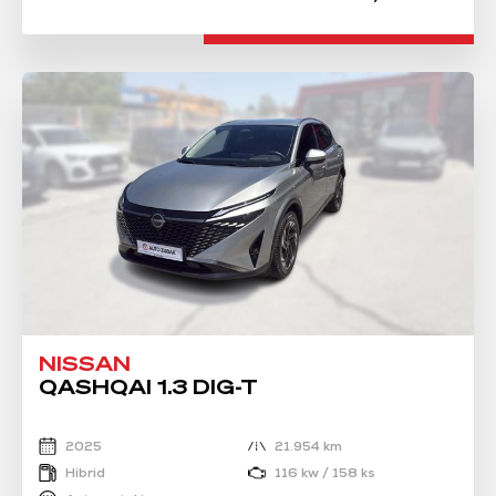
NISSAN
QASHQAI 1.3 DIG-T
2025
21.954 km
Hibrid
116 kw / 158 ks