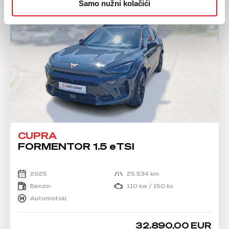
Samo nužni kolačići
CUPRA
FORMENTOR 1.5 eTSI
2025
25.534 km
Benzin
110 kw / 150 ks
Automatski
32.890,00 EUR