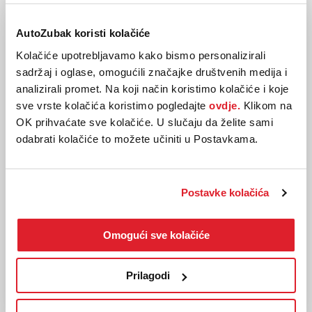
AutoZubak koristi kolačiće
Kolačiće upotrebljavamo kako bismo personalizirali
sadržaj i oglase, omogućili značajke društvenih medija i
analizirali promet. Na koji način koristimo kolačiće i koje
sve vrste kolačića koristimo pogledajte
ovdje.
Klikom na
OK prihvaćate sve kolačiće. U slučaju da želite sami
odabrati kolačiće to možete učiniti u Postavkama.
CUPRA
FORMENTOR 1.5 eTSI
Postavke kolačića
2025
8.375 km
Benzin
110 kw / 150 ks
Automatski
Omogući sve kolačiće
33.990,00 EUR
Prilagodi