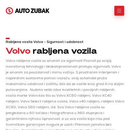
Rabljena vozila Volvo - Sigurnost i udobnost
Volvo
rabljena vozila
Volvo rabljena vozila su sinonim za sigurnost! Poznat po svojoj
inovativnoj tehnologiji i beskompromisnom pristupu sigurnosti, Volvo
je sinonim za pouzdanost i mirnu vožnju. S prostranim interijerom i
naprednim sustavima pomoći vozaču, ovaj automobil pruža
maksimalnu udobnost i zaštitu, bilo da se vozite kroz grad ili na duljim
putovanjima. Nudimo veliki izbor kvalitetnih i povoljnih rabljenih
vozila marke Volvo kao što su Volvo XC60 rabljeni, Volvo XC40
rabljeni, Volvo Select rabljena vozila, Volvo v40 rabljeni, rabljeni Volvo
XC90, Volvo S60 rabljeni, itd. Sva Volvo rabljena vozila su
pregledana u 60 točaka i fotografirana u 360 stupnjeva i
garantiramo njihovu ispravnost, a uz sva vozila koja nisu pod
tvorničkom garancijom moguće je uzeti i Premium jamstvo bez