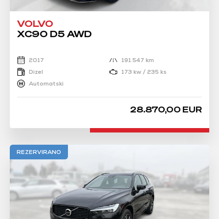
VOLVO
XC90 D5 AWD
2017
191.547 km
Dizel
173 kw / 235 ks
Automatski
28.870,00 EUR
REZERVIRANO