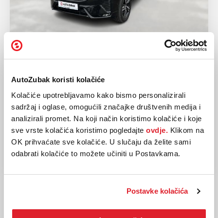
VOLVO
XC60 B4 Mild-Hybrid AWD
AutoZubak koristi kolačiće
2022
89.695 km
Kolačiće upotrebljavamo kako bismo personalizirali
Dizel
145 kw / 197 ks
sadržaj i oglase, omogućili značajke društvenih medija i
Automatski
analizirali promet. Na koji način koristimo kolačiće i koje
sve vrste kolačića koristimo pogledajte
ovdje.
Klikom na
43.938,00 EUR
OK prihvaćate sve kolačiće. U slučaju da želite sami
odabrati kolačiće to možete učiniti u Postavkama.
Postavke kolačića