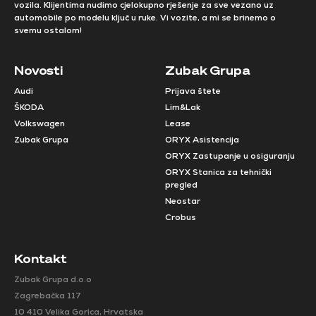
vozila. Klijentima nudimo cjelokupno rješenje za sve vezano uz
automobile po modelu ključ u ruke. Vi vozite, a mi se brinemo o
svemu ostalom!
Novosti
Zubak Grupa
Audi
Prijava štete
ŠKODA
Lim&Lak
Volkswagen
Lease
Zubak Grupa
ORYX Asistencija
ORYX Zastupanje u osiguranju
ORYX Stanica za tehnički
pregled
Neostar
Crobus
Kontakt
Zubak Grupa d.o.o
Zagrebačka 117
10 410 Velika Gorica, Hrvatska