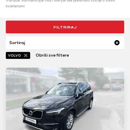
franšize. Kontaktirajte nas i otkrijte sve prednosti vožnje s Volvo
kvalitetom!
FILTRIRAJ
Sortiraj
Obriši sve filtere
VOLVO