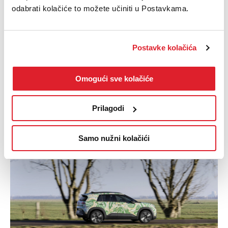
odabrati kolačiće to možete učiniti u Postavkama.
Postavke kolačića
Omogući sve kolačiće
Volkswagen 13.04.2026
Posebna akcija za VW
Prilagodi
gospodarska vozila
Samo nužni kolačići