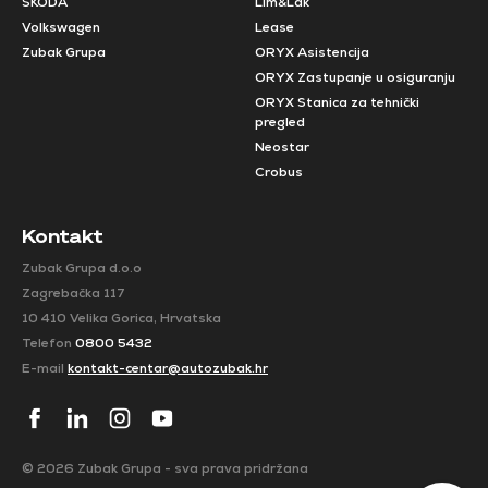
ŠKODA
Lim&Lak
Volkswagen
Lease
Zubak Grupa
ORYX Asistencija
ORYX Zastupanje u osiguranju
ORYX Stanica za tehnički
pregled
Neostar
Crobus
Kontakt
Zubak Grupa d.o.o
Zagrebačka 117
10 410 Velika Gorica, Hrvatska
Telefon
0800 5432
E-mail
kontakt-centar@autozubak.hr
© 2026 Zubak Grupa - sva prava pridržana