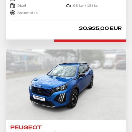
Dizel
96 kw / 131 ks
Automatski
20.925,00 EUR
PEUGEOT