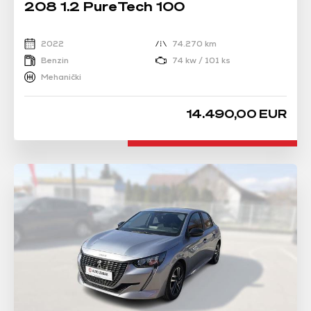
208 1.2 PureTech 100
2022
74.270 km
Benzin
74 kw / 101 ks
Mehanički
14.490,00 EUR