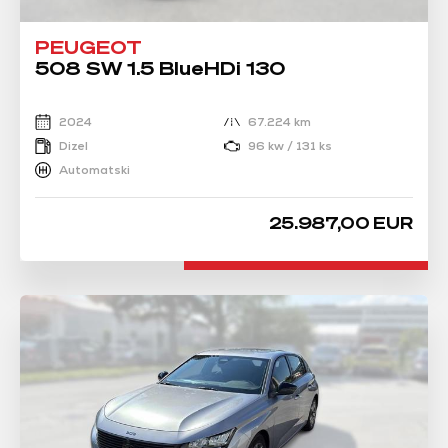
PEUGEOT
508 SW 1.5 BlueHDi 130
2024
67.224 km
Dizel
96 kw / 131 ks
Automatski
25.987,00 EUR