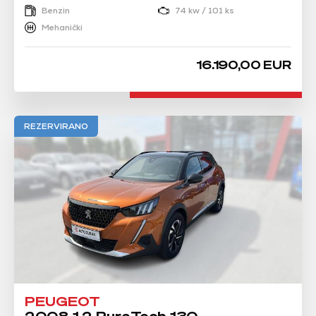
Benzin
74 kw / 101 ks
Mehanički
16.190,00 EUR
REZERVIRANO
PEUGEOT
2008 1.2 PureTech 130