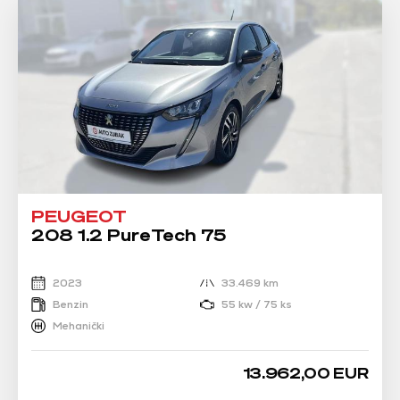
PEUGEOT
208 1.2 PureTech 75
2023
33.469 km
Benzin
55 kw / 75 ks
Mehanički
13.962,00 EUR