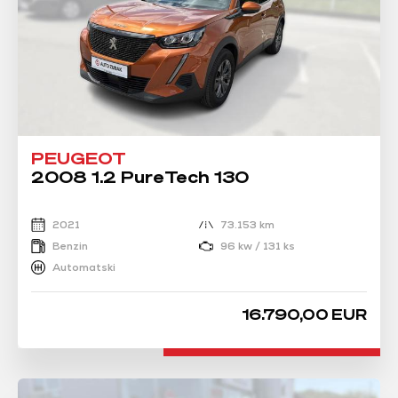
PEUGEOT
2008 1.2 PureTech 130
2021
73.153 km
Benzin
96 kw / 131 ks
Automatski
16.790,00 EUR