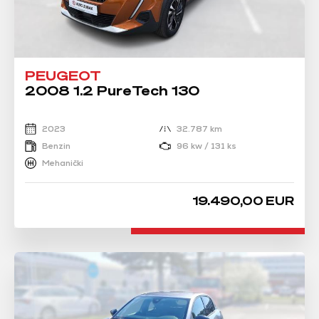
PEUGEOT
2008 1.2 PureTech 130
2023
32.787 km
Benzin
96 kw / 131 ks
Mehanički
19.490,00 EUR