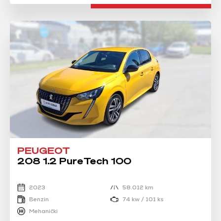
PEUGEOT
208 1.2 PureTech 100
2023
58.012 km
Benzin
74 kw / 101 ks
Mehanički