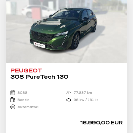
PEUGEOT
308 PureTech 130
2022
77.237 km
Benzin
96 kw / 131 ks
Automatski
16.990,00 EUR