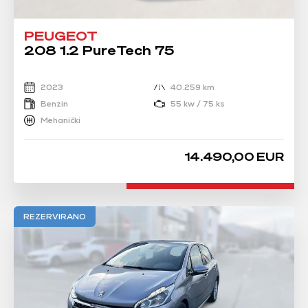
PEUGEOT
208 1.2 PureTech 75
2023
40.259 km
Benzin
55 kw / 75 ks
Mehanički
14.490,00 EUR
REZERVIRANO