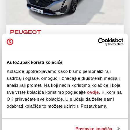
PEUGEOT
308 PureTech 130
2022
88.236 km
Benzin
96 kw / 131 ks
AutoZubak koristi kolačiće
Automatski
Kolačiće upotrebljavamo kako bismo personalizirali
sadržaj i oglase, omogućili značajke društvenih medija i
16.890,00 EUR
analizirali promet. Na koji način koristimo kolačiće i koje
sve vrste kolačića koristimo pogledajte
ovdje.
Klikom na
OK prihvaćate sve kolačiće. U slučaju da želite sami
odabrati kolačiće to možete učiniti u Postavkama.
Postavke kolačića