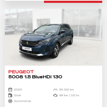
PEUGEOT
5008 1.5 BlueHDi 130
2020
93.152 km
Dizel
96 kw / 131 ks
Automatski