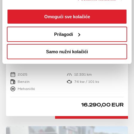
Omogući sve kolačiće
Prilagodi
PEUGEOT
Samo nužni kolačići
208 1.2 PureTech 100
2025
12.331 km
Benzin
74 kw / 101 ks
Mehanički
16.290,00 EUR