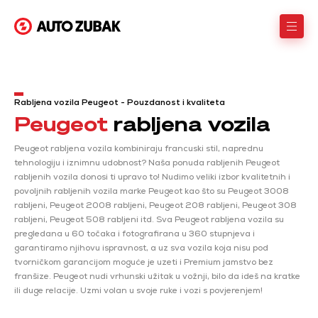
Rabljena vozila Peugeot - Pouzdanost i kvaliteta
Peugeot
rabljena vozila
Peugeot rabljena vozila kombiniraju francuski stil, naprednu
tehnologiju i iznimnu udobnost? Naša ponuda rabljenih Peugeot
rabljenih vozila donosi ti upravo to! Nudimo veliki izbor kvalitetnih i
povoljnih rabljenih vozila marke Peugeot kao što su Peugeot 3008
rabljeni, Peugeot 2008 rabljeni, Peugeot 208 rabljeni, Peugeot 308
rabljeni, Peugeot 508 rabljeni itd. Sva Peugeot rabljena vozila su
pregledana u 60 točaka i fotografirana u 360 stupnjeva i
garantiramo njihovu ispravnost, a uz sva vozila koja nisu pod
tvorničkom garancijom moguće je uzeti i Premium jamstvo bez
franšize. Peugeot nudi vrhunski užitak u vožnji, bilo da ideš na kratke
ili duge relacije. Uzmi volan u svoje ruke i vozi s povjerenjem!