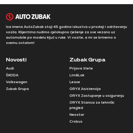
Iza imena AutoZubak stoji 45 godina iskustva u prodaji i održavanju
vozila. Klijentima nudimo cjelokupno rješenje za sve vezano uz
automobile po modelu ključ u ruke. Vi vozite, a mi se brinemo o
svemu ostalom!
Novosti
Zubak Grupa
Audi
Prijava štete
ŠKODA
Lim&Lak
Volkswagen
Lease
Zubak Grupa
ORYX Asistencija
ORYX Zastupanje u osiguranju
ORYX Stanica za tehnički
pregled
Neostar
Crobus