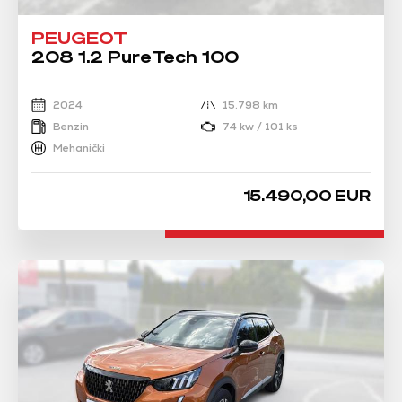
PEUGEOT
208 1.2 PureTech 100
2024
15.798 km
Benzin
74 kw / 101 ks
Mehanički
15.490,00 EUR