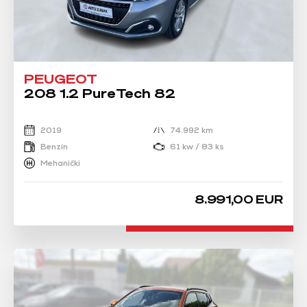
PEUGEOT
208 1.2 PureTech 82
2019
74.992 km
Benzin
61 kw / 83 ks
Mehanički
8.991,00 EUR