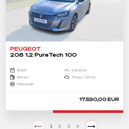
PEUGEOT
208 1.2 PureTech 100
2025
9.619 km
Benzin
74 kw / 101 ks
Mehanički
17.530,00 EUR
1
2
3
4