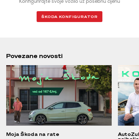
Konfigurirajte svoje vozilo uz posebnu cijenu
ŠKODA KONFIGURATOR
Povezane novosti
Moja Škoda na rate
AutoZub