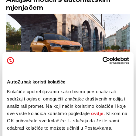
mjenjačem
AutoZubak koristi kolačiće
Model
Redovna cijena
Ušteda
Posebna ponuda
Kolačiće upotrebljavamo kako bismo personalizirali
KODIAQ
Selection Plus
sadržaj i oglase, omogućili značajke društvenih medija i
45.052 €
4.008 €
41.044 €
1.5 TSI DSG
analizirali promet. Na koji način koristimo kolačiće i koje
PHEV
sve vrste kolačića koristimo pogledajte
ovdje.
Klikom na
KODIAQ
Sportline Plus
OK prihvaćate sve kolačiće. U slučaju da želite sami
49.353 €
4.684 €
44.669 €
1.5 TSI DSG
odabrati kolačiće to možete učiniti u Postavkama.
PHEV