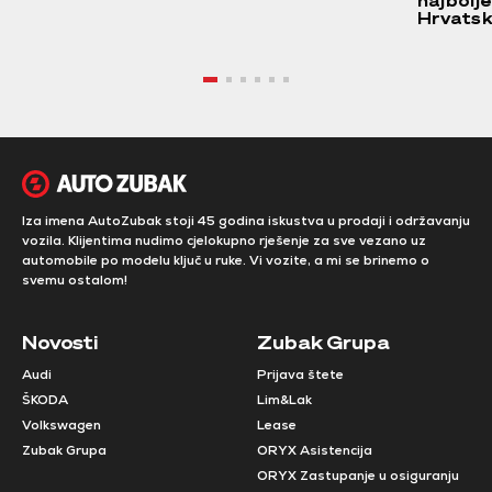
najbolj
Hrvatsk
Iza imena AutoZubak stoji 45 godina iskustva u prodaji i održavanju
vozila. Klijentima nudimo cjelokupno rješenje za sve vezano uz
automobile po modelu ključ u ruke. Vi vozite, a mi se brinemo o
svemu ostalom!
Novosti
Zubak Grupa
Audi
Prijava štete
ŠKODA
Lim&Lak
Volkswagen
Lease
Zubak Grupa
ORYX Asistencija
ORYX Zastupanje u osiguranju