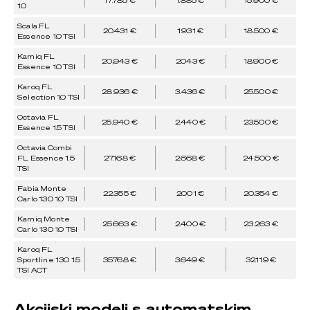
1.0
Scala FL
20.431 €
1.931 €
18.500 €
Essence 1.0 TSI
Kamiq FL
20,943 €
2.043 €
18.900 €
Essence 1.0 TSI
Karoq FL
28.936 €
3.436 €
25.500 €
Selection 1.0 TSI
Octavia FL
25.940 €
2.440 €
23.500 €
Essence 1.5 TSI
Octavia Combi
FL Essence 1.5
27.168 €
2.668 €
24.500 €
TSI
Fabia Monte
22.355 €
2.001 €
20.354 €
Carlo 130 1.0 TSI
Kamiq Monte
25.663 €
2.400 €
23.263 €
Carlo 130 1.0 TSI
Karoq FL
Sportline 130 1.5
35.768 €
3.649 €
32.119 €
TSI ACT
Akcijski modeli s automatskim