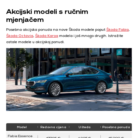
Akcijski modeli s ručnim
mjenjačem
Posebna akcijska ponuda na nove Škoda modele poput
Škoda Fabia
,
Škoda Octavia
,
Škoda Karoq
modela i još mnogo drugih. Istražite
ostale modele u akcijskoj ponudi.
Model
Redovna cijena
Ušteda
Posebna ponuda
Fabia Essence
17.785 €
1.885 €
15.900 €