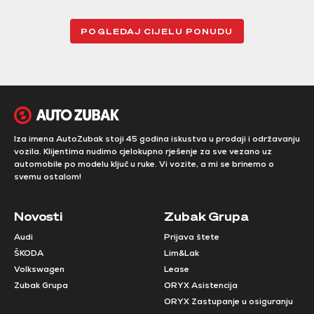
POGLEDAJ CIJELU PONUDU
Iza imena AutoZubak stoji 45 godina iskustva u prodaji i održavanju
vozila. Klijentima nudimo cjelokupno rješenje za sve vezano uz
automobile po modelu ključ u ruke. Vi vozite, a mi se brinemo o
svemu ostalom!
Novosti
Zubak Grupa
Audi
Prijava štete
ŠKODA
Lim&Lak
Volkswagen
Lease
Zubak Grupa
ORYX Asistencija
ORYX Zastupanje u osiguranju