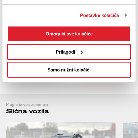
Servo upravljač
Upravljač presvučen kožom
Postavke kolačića
Upravljač podesiv po visini
Komande na upravljaču
Omogući sve kolačiće
Zatamnjena stakla
Prikaži sve
Prilagodi
NAZOVI
KUPI
BESPLATNI TELEFON
Samo nužni kolačići
Moglo bi vas zanimati
Slična vozila