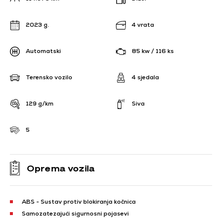
2023 g.
4 vrata
Automatski
85 kw / 116 ks
Terensko vozilo
4 sjedala
129 g/km
Siva
5
Oprema vozila
ABS - Sustav protiv blokiranja kočnica
Samozatezajući sigurnosni pojasevi