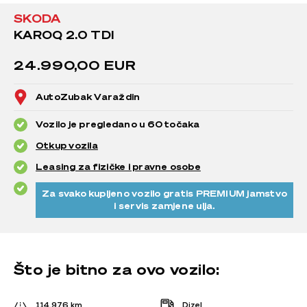
SKODA
KAROQ 2.0 TDI
24.990,00 EUR
AutoZubak Varaždin
Vozilo je pregledano u 60 točaka
Otkup vozila
Leasing za fizičke i pravne osobe
Za svako kupljeno vozilo gratis PREMIUM jamstvo
i servis zamjene ulja.
Što je bitno za ovo vozilo:
114.976 km
Dizel