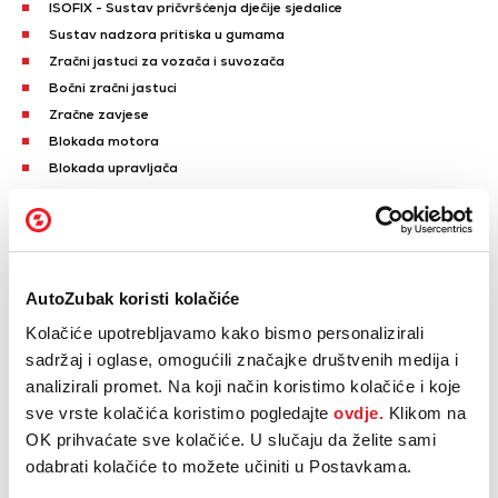
ISOFIX - Sustav pričvršćenja dječije sjedalice
Sustav nadzora pritiska u gumama
Zračni jastuci za vozača i suvozača
Bočni zračni jastuci
Zračne zavjese
Blokada motora
Blokada upravljača
Naplatci od lake legure
Prednja svjetla za maglu
LED prednja svjetla
Prikaži sve
AutoZubak koristi kolačiće
Električno sklopiva ogledala
Kolačiće upotrebljavamo kako bismo personalizirali
Električno podizanje prednjih stakala
sadržaj i oglase, omogućili značajke društvenih medija i
Električno podizanje stražnjih stakala
analizirali promet. Na koji način koristimo kolačiće i koje
GPS navigacija
sve vrste kolačića koristimo pogledajte
ovdje.
Klikom na
Centralni ekran osjetljiv na dodir
OK prihvaćate sve kolačiće. U slučaju da želite sami
Putno računalo
odabrati kolačiće to možete učiniti u Postavkama.
Radio uređaj