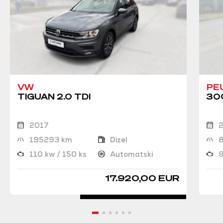
VW
PE
TIGUAN 2.0 TDI
300
2017
195293 km
Dizel
110 kw / 150 ks
Automatski
9
17.920,00 EUR