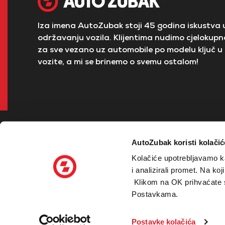
Iza imena AutoZubak stoji 45 godina iskustva u
održavanju vozila. Klijentima nudimo cjelokupno
za sve vezano uz automobile po modelu ključ u 
vozite, a mi se brinemo o svemu ostalom!
AutoZubak koristi kolačić
Kolačiće upotrebljavamo ka
i analizirali promet. Na ko
Klikom na OK prihvaćate sv
© 2026 Zubak Grupa - sva prava pridržana
Postavkama.
Sesvetski Kraljevec
Sesvete
Velika 
Postavke kolačića