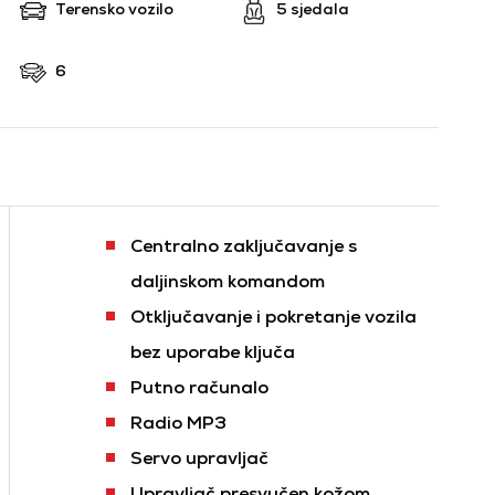
Terensko vozilo
5 sjedala
6
Centralno zaključavanje s
daljinskom komandom
Otključavanje i pokretanje vozila
bez uporabe ključa
Putno računalo
Radio MP3
Servo upravljač
Upravljač presvučen kožom