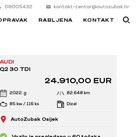
08005432
kontakt-centar@autozubak.hr
OPRAVAK
RABLJENA
KONTAKT
AUDI
Q2 30 TDI
24.910,00 EUR
2022. g
82.648 km
85 kw / 116 ks
Dizel
AutoZubak Osijek
Vozilo je pregledano u 60 točaka