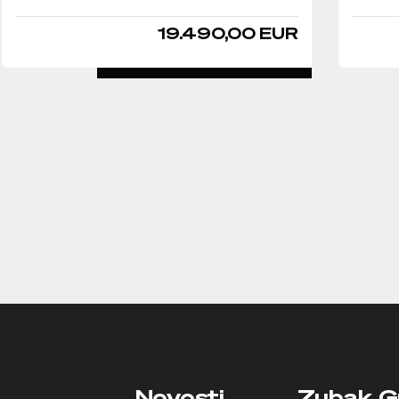
19.490,00 EUR
DETALJNO
Novosti
Zubak G