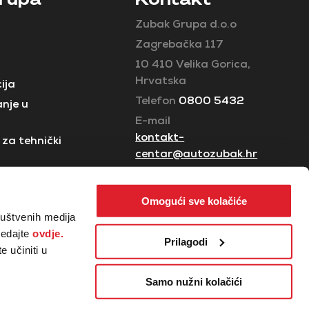
Zubak Grupa d.o.o
Zagrebačka 117
10 410 Velika Gorica,
Hrvatska
ija
Telefon
0800 5432
nje u
E-mail
kontakt-
za tehnički
centar@autozubak.hr
Omogući sve kolačiće
ruštvenih medija
ledajte
ovdje.
Prilagodi
 učiniti u
Samo nužni kolačići
ga