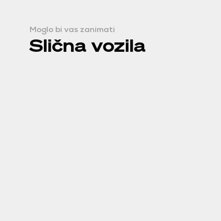
Moglo bi vas zanimati
Slična vozila