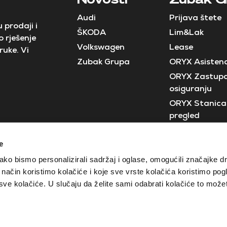
Audi
Prijava štete
 prodaji i
ŠKODA
Lim&Lak
 rješenje
Volkswagen
Lease
ruke. Vi
Zubak Grupa
ORYX Asistenc
ORYX Zastupa
osiguranju
ORYX Stanica 
pregled
Neostar
e
Crobus
ko bismo personalizirali sadržaj i oglase, omogućili značajke d
ji način koristimo kolačiće i koje sve vrste kolačića koristimo pog
e kolačiće. U slučaju da želite sami odabrati kolačiće to možete
Izjava o zaštiti privatnosti
Opći uvjeti poslovanja
Gorica
Varaždin
Osijek
Sisak
Pože