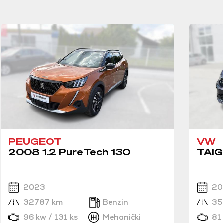
PEUGEOT
VW
2008 1.2 PureTech 130
TAIG
2023
20
32787 km
Benzin
35
96 kw / 131 ks
Mehanički
81 