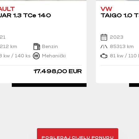
AULT
VW
AR 1.3 TCe 140
TAIGO 1.0 T
21
2023
212 km
Benzin
85313 km
3 kw / 140 ks
Mehanički
81 kw / 110 
17.498,00 EUR
DETALJNO
POGLEDAJ CIJELU PONUDU