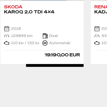
SKODA
REN
KAROQ 2.0 TDI 4x4
KADJ
2018
20
129899 km
Dizel
93
110 kw / 150 ks
Automatski
10
19.190,00 EUR
DETALJNO