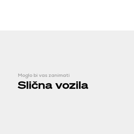
Moglo bi vas zanimati
Slična vozila