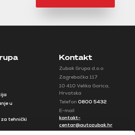
rupa
Kontakt
Zubak Grupa d.o.o
Zagrebačka 117
10 410 Velika Gorica,
Hrvatska
ija
Telefon
0800 5432
nje u
E-mail
kontakt-
za tehnički
centar@autozubak.hr