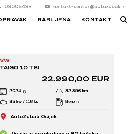
08005432
kontakt-centar@autozubak.hr
OPRAVAK
RABLJENA
KONTAKT
VW
TAIGO 1.0 TSI
22.990,00 EUR
2024. g
32.896 km
85 kw / 116 ks
Benzin
AutoZubak Osijek
Vozilo je pregledano u 60 točaka