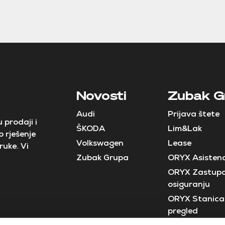
Novosti
Zubak G
Audi
Prijava štete
 prodaji i
ŠKODA
Lim&Lak
 rješenje
Volkswagen
Lease
ruke. Vi
Zubak Grupa
ORYX Asistenc
ORYX Zastupa
osiguranju
ORYX Stanica 
pregled