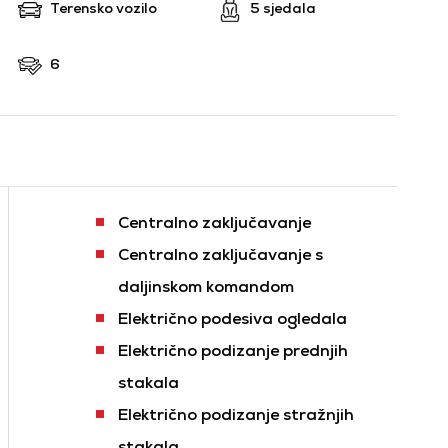
Terensko vozilo
5 sjedala
6
Centralno zaključavanje
Centralno zaključavanje s
daljinskom komandom
Električno podesiva ogledala
Električno podizanje prednjih
stakala
Električno podizanje stražnjih
stakala