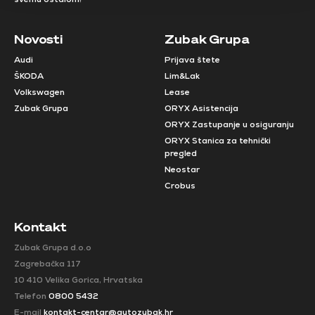
Novosti
Zubak Grupa
Audi
Prijava štete
ŠKODA
Lim&Lak
Volkswagen
Lease
Zubak Grupa
ORYX Asistencija
ORYX Zastupanje u osiguranju
ORYX Stanica za tehnički
pregled
Neostar
Crobus
Kontakt
Zubak Grupa d.o.o
Zagrebačka 117
10 410 Velika Gorica, Hrvatska
Telefon
0800 5432
E-mail
kontakt-centar@autozubak.hr