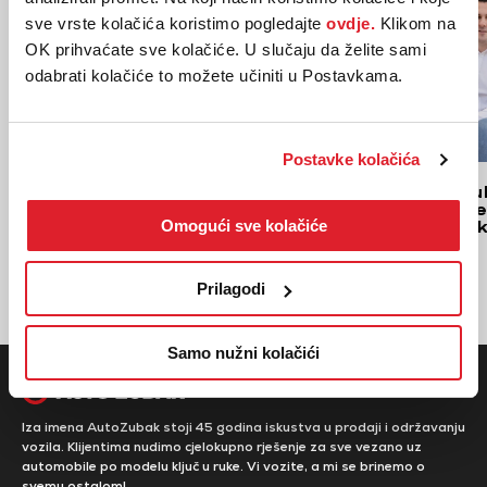
sve vrste kolačića koristimo pogledajte
ovdje.
Klikom na
OK prihvaćate sve kolačiće. U slučaju da želite sami
odabrati kolačiće to možete učiniti u Postavkama.
Postavke kolačića
Moja Škoda na rate
AutoZub
najbolj
Omogući sve kolačiće
Hrvatsk
Prilagodi
Samo nužni kolačići
Iza imena AutoZubak stoji 45 godina iskustva u prodaji i održavanju
vozila. Klijentima nudimo cjelokupno rješenje za sve vezano uz
automobile po modelu ključ u ruke. Vi vozite, a mi se brinemo o
svemu ostalom!