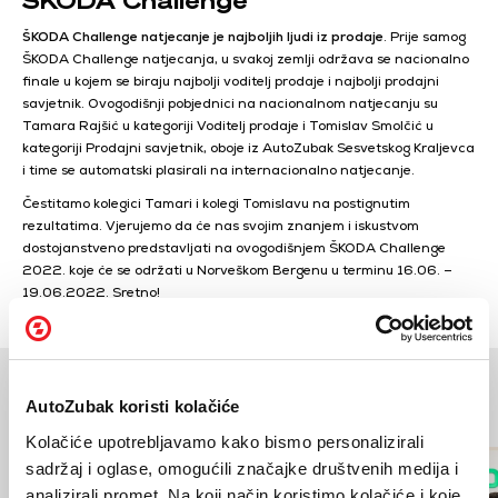
ŠKODA Challenge natjecanje je najboljih ljudi iz prodaje
. Prije samog
ŠKODA Challenge natjecanja, u svakoj zemlji održava se nacionalno
finale u kojem se biraju najbolji voditelj prodaje i najbolji prodajni
savjetnik. Ovogodišnji pobjednici na nacionalnom natjecanju su
Tamara Rajšić u kategoriji Voditelj prodaje i Tomislav Smolčić u
kategoriji Prodajni savjetnik, oboje iz AutoZubak Sesvetskog Kraljevca
i time se automatski plasirali na internacionalno natjecanje.
Čestitamo kolegici Tamari i kolegi Tomislavu na postignutim
rezultatima. Vjerujemo da će nas svojim znanjem i iskustvom
dostojanstveno predstavljati na ovogodišnjem ŠKODA Challenge
2022. koje će se održati u Norveškom Bergenu u terminu 16.06. –
19.06.2022. Sretno!
AutoZubak koristi kolačiće
Povezane novosti
Kolačiće upotrebljavamo kako bismo personalizirali
sadržaj i oglase, omogućili značajke društvenih medija i
analizirali promet. Na koji način koristimo kolačiće i koje