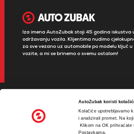
Iza imena AutoZubak stoji 45 godina iskustva u
održavanju vozila. Klijentima nudimo cjelokupno
za sve vezano uz automobile po modelu ključ u 
vozite, a mi se brinemo o svemu ostalom!
AutoZubak koristi kolačić
Kolačiće upotrebljavamo ka
i analizirali promet. Na ko
Klikom na OK prihvaćate sv
© 2026 Zubak Grupa - sva prava pridržana
Postavkama.