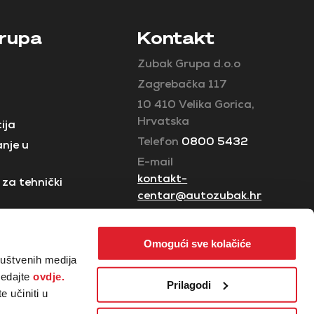
rupa
Kontakt
Zubak Grupa d.o.o
Zagrebačka 117
10 410 Velika Gorica,
Hrvatska
ija
Telefon
0800 5432
nje u
E-mail
kontakt-
za tehnički
centar@autozubak.hr
Omogući sve kolačiće
ruštvenih medija
ledajte
ovdje.
Prilagodi
 učiniti u