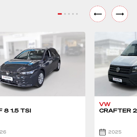
VW
 8 1.5 TSI
CRAFTER 2
26
2025