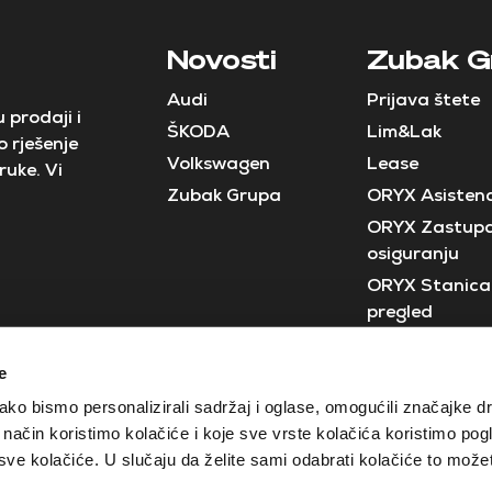
Novosti
Zubak G
Audi
Prijava štete
 prodaji i
ŠKODA
Lim&Lak
 rješenje
Volkswagen
Lease
ruke. Vi
Zubak Grupa
ORYX Asistenc
ORYX Zastupa
osiguranju
ORYX Stanica 
pregled
Neostar
e
Crobus
ko bismo personalizirali sadržaj i oglase, omogućili značajke d
ji način koristimo kolačiće i koje sve vrste kolačića koristimo pog
e kolačiće. U slučaju da želite sami odabrati kolačiće to možete
Izjava o zaštiti privatnosti
Opći uvjeti poslovanja