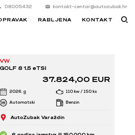
08005432
kontakt-centar@autozubak.hr
OPRAVAK
RABLJENA
KONTAKT
VW
GOLF 8 1.5 eTSI
37.824,00 EUR
2026. g
110 kw / 150 ks
Automatski
Benzin
AutoZubak Varaždin
6 godina jamstva ili 150.000 km