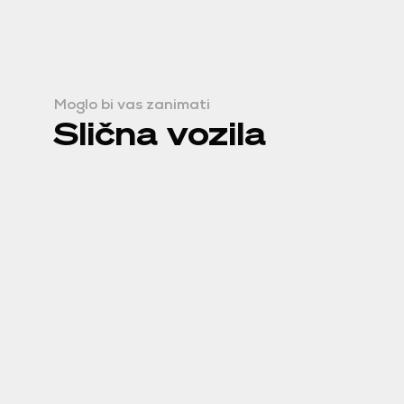
Moglo bi vas zanimati
Slična vozila