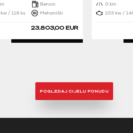
km
Benzin
0 km
kw / 116 ks
Mehanički
103 kw / 14
23.803,00 EUR
DETALJNO
POGLEDAJ CIJELU PONUDU