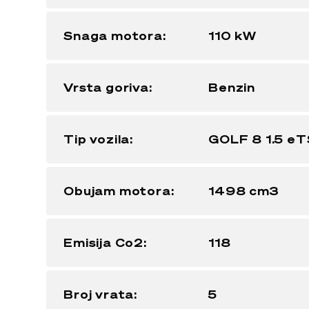
Snaga motora:
110 kW
Vrsta goriva:
Benzin
Tip vozila:
GOLF 8 1.5 eT
Obujam motora:
1498 cm3
Emisija Co2:
118
Broj vrata:
5