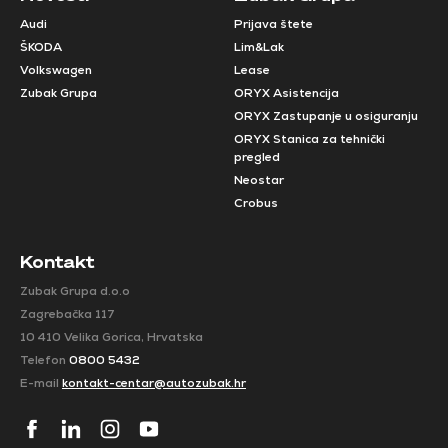
Audi
Prijava štete
ŠKODA
Lim&Lak
Volkswagen
Lease
Zubak Grupa
ORYX Asistencija
ORYX Zastupanje u osiguranju
ORYX Stanica za tehnički
pregled
Neostar
Crobus
Kontakt
Zubak Grupa d.o.o
Zagrebačka 117
10 410 Velika Gorica, Hrvatska
Telefon
0800 5432
E-mail
kontakt-centar@autozubak.hr