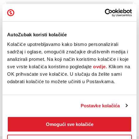
Dužina vozila:
4450mm
Euro norma:
6
AutoZubak koristi kolačiće
Nosivost:
1kg
Kolačiće upotrebljavamo kako bismo personalizirali
sadržaj i oglase, omogućili značajke društvenih medija i
Oblik
Terensko vozilo
analizirali promet. Na koji način koristimo kolačiće i koje
karoserije:
sve vrste kolačića koristimo pogledajte
ovdje.
Klikom na
OK prihvaćate sve kolačiće. U slučaju da želite sami
Vrsta
Automatski
mjenjača:
odabrati kolačiće to možete učiniti u Postavkama.
Postavke kolačića
NAZOVI
KUPI
BESPLATNI TELEFON
Omogući sve kolačiće