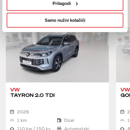
Prilagodi
Moglo bi vas zanimati
Slična vozila
Samo nužni kolačići
VW
VW
TAYRON 2.0 TDI
GOL
2026
1 km
Dizel
1
110 kw / 150 ks
Automatski
8