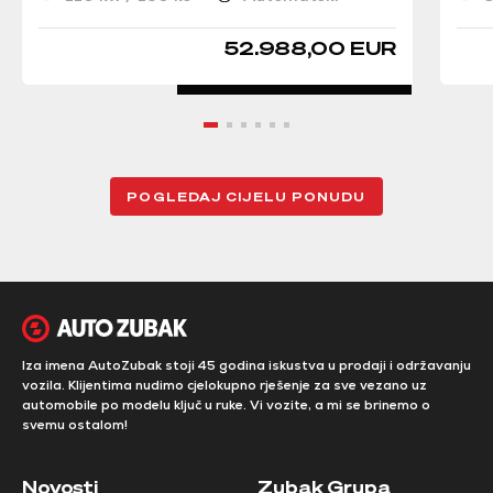
52.988,00 EUR
POGLEDAJ CIJELU PONUDU
Iza imena AutoZubak stoji 45 godina iskustva u prodaji i održavanju
vozila. Klijentima nudimo cjelokupno rješenje za sve vezano uz
automobile po modelu ključ u ruke. Vi vozite, a mi se brinemo o
svemu ostalom!
Novosti
Zubak Grupa