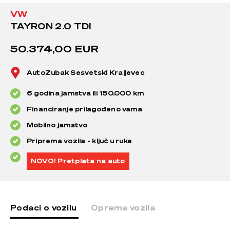
VW
TAYRON 2.0 TDI
50.374,00 EUR
AutoZubak Sesvetski Kraljevec
6 godina jamstva ili 150.000 km
Financiranje prilagođeno vama
Mobilno jamstvo
Priprema vozila - ključ u ruke
NOVO! Pretplata na auto
Podaci o vozilu
Oprema vozila