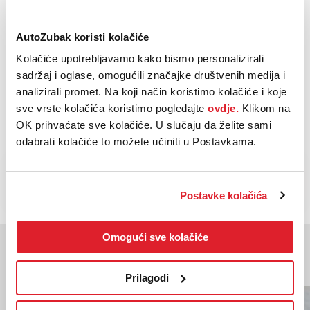
Euro norma:
6
AutoZubak koristi kolačiće
Oblik
Hatchback
karoserije:
Kolačiće upotrebljavamo kako bismo personalizirali
sadržaj i oglase, omogućili značajke društvenih medija i
Vrsta
analizirali promet. Na koji način koristimo kolačiće i koje
Automatski
mjenjača:
sve vrste kolačića koristimo pogledajte
ovdje.
Klikom na
OK prihvaćate sve kolačiće. U slučaju da želite sami
odabrati kolačiće to možete učiniti u Postavkama.
NAZOVI
KUPI
BESPLATNI TELEFON
Postavke kolačića
Omogući sve kolačiće
Moglo bi vas zanimati
Slična vozila
Prilagodi