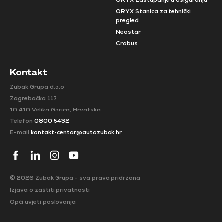
ORYX Zastupanje u osiguranju
ORYX Stanica za tehnički
pregled
Neostar
Crobus
Kontakt
Zubak Grupa d.o.o
Zagrebačka 117
10 410 Velika Gorica, Hrvatska
Telefon
0800 5432
E-mail
kontakt-centar@autozubak.hr
© 2026 Zubak Grupa - sva prava pridržana
Izjava o zaštiti privatnosti
Opći uvjeti poslovanja