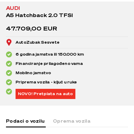
AUDI
A5 Hatchback 2.0 TFSI
47.709,00 EUR
AutoZubak Sesvete
6 godina jamstva ili 150.000 km
Financiranje prilagođeno vama
Mobilno jamstvo
Priprema vozila - ključ u ruke
NOVO! Pretplata na auto
Podaci o vozilu
Oprema vozila