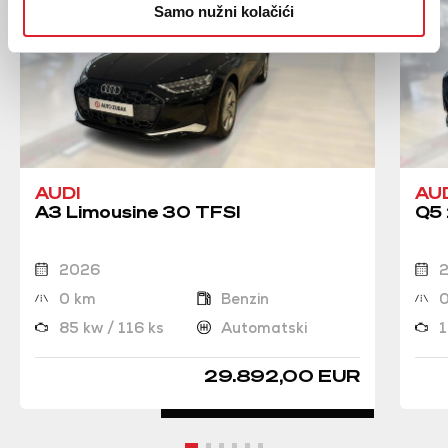
Samo nužni kolačići
AUDI
AU
A3 Limousine 30 TFSI
Q5 
2026
0 km
Benzin
85 kw / 116 ks
Automatski
1
29.892,00 EUR