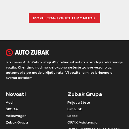
POGLEDAJ CIJELU PONUDU
Iza imena AutoZubak stoji 45 godina iskustva u prodaji i održavanju
vozila. Klijentima nudimo cjelokupno rješenje za sve vezano uz
automobile po modelu ključ u ruke. Vi vozite, a mi se brinemo o
svemu ostalom!
Novosti
Zubak Grupa
Audi
Prijava štete
ŠKODA
Lim&Lak
Volkswagen
Lease
Zubak Grupa
ORYX Asistencija