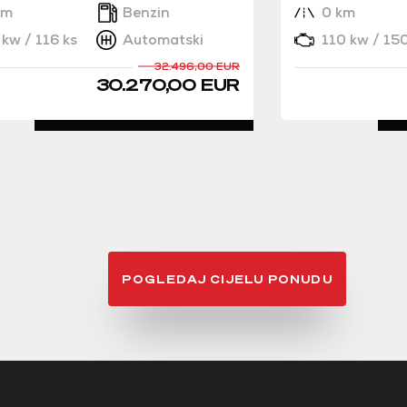
km
Benzin
0 km
kw / 116 ks
Automatski
110 kw / 150
32.496,00 EUR
30.270,00 EUR
DETALJNO
POGLEDAJ CIJELU PONUDU