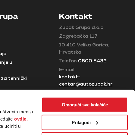
rupa
Kontakt
Zubak Grupa d.o.o
Zagrebačka 117
10 410 Velika Gorica,
Hrvatska
ija
Telefon
0800 5432
nje u
E-mail
kontakt-
za tehnički
centar@autozubak.hr
Omogući sve kolačiće
ruštvenih medija
ledajte
ovdje.
Prilagodi
 učiniti u