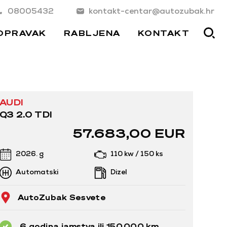
08005432
kontakt-centar@autozubak.hr
OPRAVAK
RABLJENA
KONTAKT
AUDI
Q3 2.0 TDI
57.683,00 EUR
2026. g
110 kw / 150 ks
Automatski
Dizel
AutoZubak Sesvete
6 godina jamstva ili 150.000 km