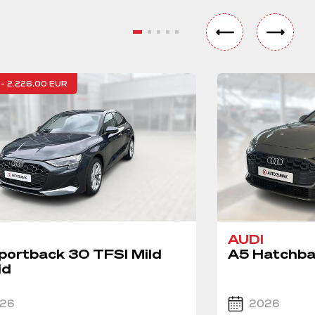
- 2.226,00 EUR
AUDI
portback 30 TFSI Mild
A5 Hatchba
id
26
2026