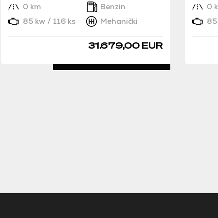
0 km
Benzin
0 
85 kw / 116 ks
Mehanički
85 
31.679,00 EUR
DETALJNO