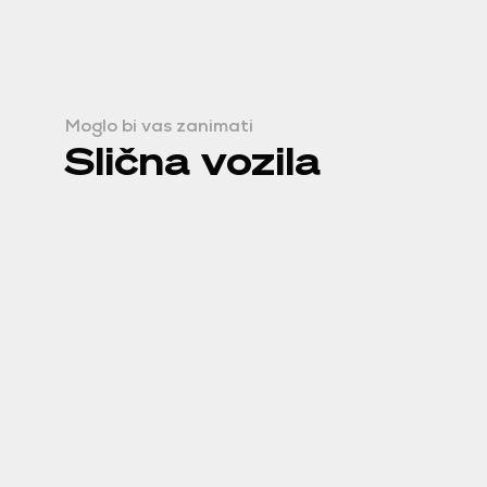
Moglo bi vas zanimati
Slična vozila