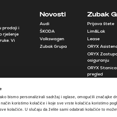
Novosti
Zubak G
Audi
Prijava štete
 prodaji i
ŠKODA
Lim&Lak
 rješenje
Volkswagen
Lease
ruke. Vi
Zubak Grupa
ORYX Asistenc
ORYX Zastupa
osiguranju
ORYX Stanica 
pregled
Neostar
e
Crobus
ko bismo personalizirali sadržaj i oglase, omogućili značajke d
ji način koristimo kolačiće i koje sve vrste kolačića koristimo pog
e kolačiće. U slučaju da želite sami odabrati kolačiće to možete
Izjava o zaštiti privatnosti
Opći uvjeti poslovanja