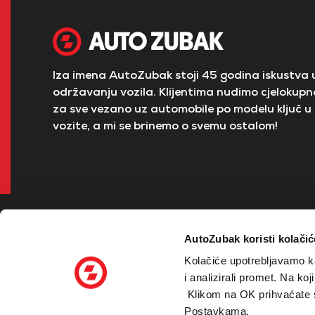
Iza imena AutoZubak stoji 45 godina iskustva u
održavanju vozila. Klijentima nudimo cjelokupno
za sve vezano uz automobile po modelu ključ u 
vozite, a mi se brinemo o svemu ostalom!
AutoZubak koristi kolačić
Kolačiće upotrebljavamo ka
i analizirali promet. Na ko
Klikom na OK prihvaćate sv
© 2026 Zubak Grupa - sva prava pridržana
Postavkama.