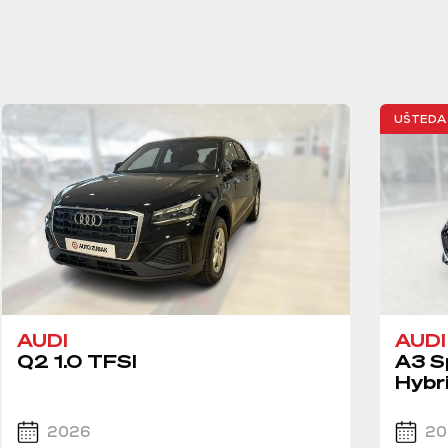
UŠTEDA 
AUDI
AUDI
Q2 1.0 TFSI
A3 S
Hybr
2026
20