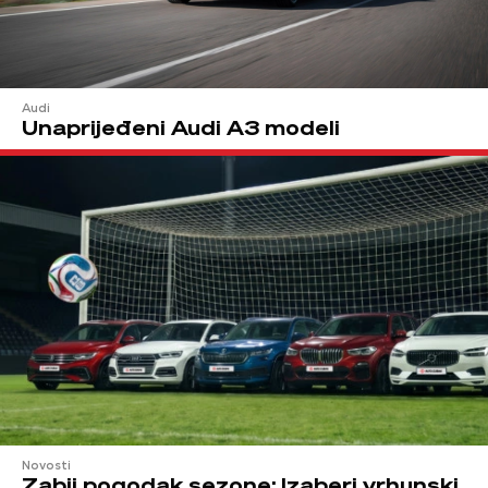
Audi
Unaprijeđeni Audi A3 modeli
Novosti
Zabij pogodak sezone: Izaberi vrhunski