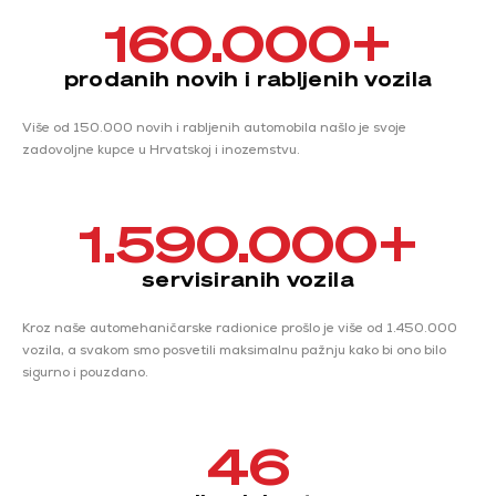
160.000
+
prodanih novih i rabljenih vozila
Više od 150.000 novih i rabljenih automobila našlo je svoje
zadovoljne kupce u Hrvatskoj i inozemstvu.
1.590.000
+
servisiranih vozila
Kroz naše automehaničarske radionice prošlo je više od 1.450.000
vozila, a svakom smo posvetili maksimalnu pažnju kako bi ono bilo
sigurno i pouzdano.
46