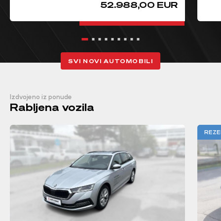
52.988,00 EUR
SVI NOVI AUTOMOBILI
Izdvojeno iz ponude
Rabljena vozila
REZE