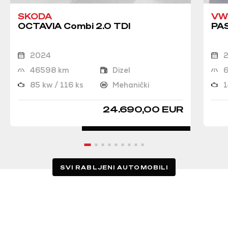
SKODA
VW
OCTAVIA Combi 2.0 TDI
PAS
2024
46598 km
Dizel
85 kw / 116 ks
Mehanički
1
24.690,00 EUR
SVI RABLJENI AUTOMOBILI