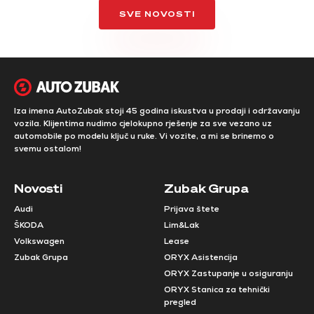
SVE NOVOSTI
Iza imena AutoZubak stoji 45 godina iskustva u prodaji i održavanju
vozila. Klijentima nudimo cjelokupno rješenje za sve vezano uz
automobile po modelu ključ u ruke. Vi vozite, a mi se brinemo o
svemu ostalom!
Novosti
Zubak Grupa
Audi
Prijava štete
ŠKODA
Lim&Lak
Volkswagen
Lease
Zubak Grupa
ORYX Asistencija
ORYX Zastupanje u osiguranju
ORYX Stanica za tehnički
pregled