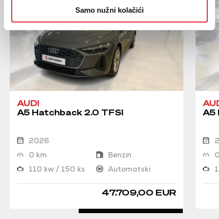
Samo nužni kolačići
AUDI
AU
A5 Hatchback 2.0 TFSI
A5 
2026
0 km
Benzin
110 kw / 150 ks
Automatski
1
47.709,00 EUR