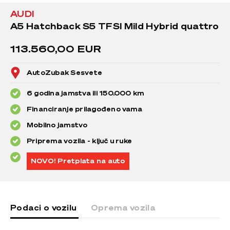
AUDI
A5 Hatchback S5 TFSI Mild Hybrid quattro
113.560,00 EUR
AutoZubak Sesvete
6 godina jamstva ili 150.000 km
Financiranje prilagođeno vama
Mobilno jamstvo
Priprema vozila - ključ u ruke
NOVO! Pretplata na auto
Podaci o vozilu
Oprema vozila