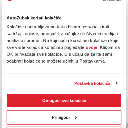
Euro norma:
6
AutoZubak koristi kolačiće
Oblik
Hatchback
Kolačiće upotrebljavamo kako bismo personalizirali
karoserije:
sadržaj i oglase, omogućili značajke društvenih medija i
Vrsta
analizirali promet. Na koji način koristimo kolačiće i koje
Automatski
mjenjača:
sve vrste kolačića koristimo pogledajte
ovdje.
Klikom na
OK prihvaćate sve kolačiće. U slučaju da želite sami
odabrati kolačiće to možete učiniti u Postavkama.
NAZOVI
KUPI
BESPLATNI TELEFON
Postavke kolačića
Omogući sve kolačiće
Moglo bi vas zanimati
Slična vozila
Prilagodi