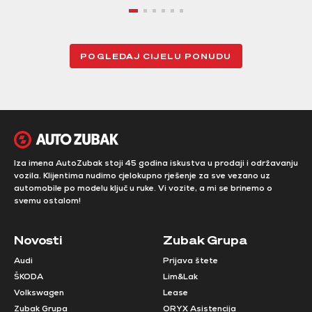
POGLEDAJ CIJELU PONUDU
Iza imena AutoZubak stoji 45 godina iskustva u prodaji i održavanju
vozila. Klijentima nudimo cjelokupno rješenje za sve vezano uz
automobile po modelu ključ u ruke. Vi vozite, a mi se brinemo o
svemu ostalom!
Novosti
Zubak Grupa
Audi
Prijava štete
ŠKODA
Lim&Lak
Volkswagen
Lease
Zubak Grupa
ORYX Asistencija