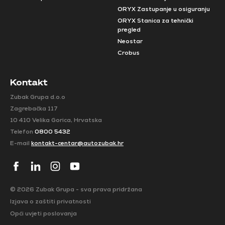
ORYX Zastupanje u osiguranju
ORYX Stanica za tehnički
pregled
Neostar
Crobus
Kontakt
Zubak Grupa d.o.o
Zagrebačka 117
10 410 Velika Gorica, Hrvatska
Telefon
0800 5432
E-mail
kontakt-centar@autozubak.hr
© 2026 Zubak Grupa - sva prava pridržana
Izjava o zaštiti privatnosti
Opći uvjeti poslovanja