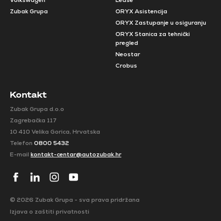
Volkswagen
Lease
Zubak Grupa
ORYX Asistencija
ORYX Zastupanje u osiguranju
ORYX Stanica za tehnički
pregled
Neostar
Crobus
Kontakt
Zubak Grupa d.o.o
Zagrebačka 117
10 410 Velika Gorica, Hrvatska
Telefon
0800 5432
E-mail
kontakt-centar@autozubak.hr
© 2026 Zubak Grupa - sva prava pridržana
Izjava o zaštiti privatnosti