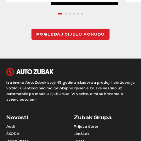
POGLEDAJ CIJELU PONUDU
Iza imena AutoZubak stoji 45 godina iskustva u prodaji i održavanju
vozila. Klijentima nudimo cjelokupno rješenje za sve vezano uz
automobile po modelu ključ u ruke. Vi vozite, a mi se brinemo o
svemu ostalom!
Novosti
Zubak Grupa
Audi
Prijava štete
ŠKODA
Lim&Lak