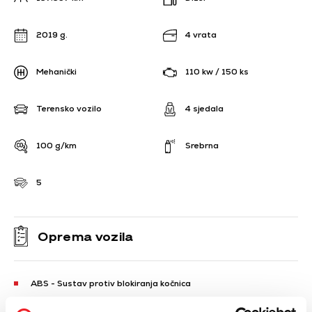
2019 g.
4 vrata
Mehanički
110 kw / 150 ks
Terensko vozilo
4 sjedala
100 g/km
Srebrna
5
Oprema vozila
ABS - Sustav protiv blokiranja kočnica
ESP - Sustav stabilnosti vozila