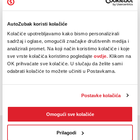
ASR - Sustav protiv proklizavanja kotača
ISOFIX - Sustav pričvršćenja dječije sjedalice
Prikaži sve
AutoZubak koristi kolačiće
Tempomat
Kolačiće upotrebljavamo kako bismo personalizirali
Automatski klima uređaj
sadržaj i oglase, omogućili značajke društvenih medija i
GPS navigacija
analizirali promet. Na koji način koristimo kolačiće i koje
Centralni ekran osjetljiv na dodir
sve vrste kolačića koristimo pogledajte
ovdje.
Klikom na
OK prihvaćate sve kolačiće. U slučaju da želite sami
Prikaži sve
odabrati kolačiće to možete učiniti u Postavkama.
NAZOVI
KUPI
BESPLATNI TELEFON
Postavke kolačića
Omogući sve kolačiće
Moglo bi vas zanimati
Slična vozila
Prilagodi