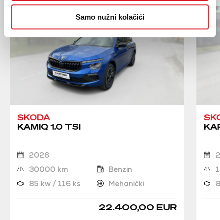
DOSTUPNO OD: 08.04.2027.
Samo nužni kolačići
SKODA
SK
KAMIQ 1.0 TSI
KAR
2026
30000 km
Benzin
85 kw / 116 ks
Mehanički
8
22.400,00 EUR