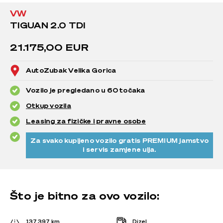
VW
TIGUAN 2.0 TDI
21.175,00 EUR
AutoZubak Velika Gorica
Vozilo je pregledano u 60 točaka
Otkup vozila
Leasing za fizičke i pravne osobe
Za svako kupljeno vozilo gratis PREMIUM jamstvo
i servis zamjene ulja.
Što je bitno za ovo vozilo:
137.397 km
Dizel