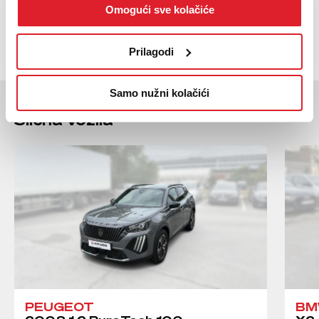
Omogući sve kolačiće
NAZOVI
KUPI
BESPLATNI TELEFON
Prilagodi
Samo nužni kolačići
Moglo bi vas zanimati
Slična vozila
PEUGEOT
B