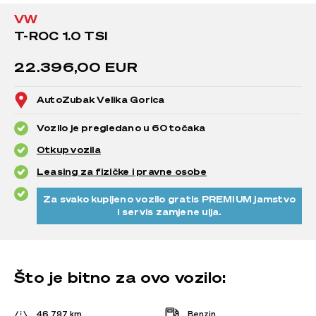
VW
T-ROC 1.0 TSI
22.396,00 EUR
AutoZubak Velika Gorica
Vozilo je pregledano u 60 točaka
Otkup vozila
Leasing za fizičke i pravne osobe
Za svako kupljeno vozilo gratis PREMIUM jamstvo
i servis zamjene ulja.
Što je bitno za ovo vozilo:
46.797 km
Benzin