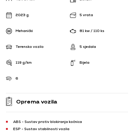
2023 g.
5 vrata
Mehanički
81 kw / 110 ks
Terensko vozilo
5 sjedala
119 g/km
Bijela
6
Oprema vozila
ABS - Sustav protiv blokiranja kočnica
ESP - Sustav stabilnosti vozila