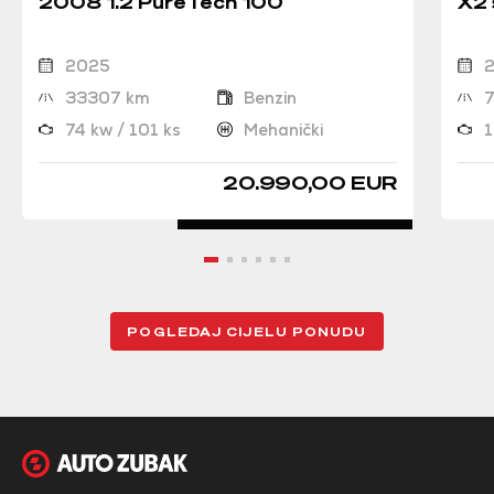
2008 1.2 PureTech 100
X2 
2025
33307 km
Benzin
74 kw / 101 ks
Mehanički
1
20.990,00 EUR
POGLEDAJ CIJELU PONUDU