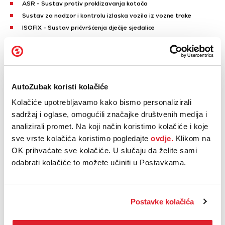
ASR - Sustav protiv proklizavanja kotača
Sustav za nadzor i kontrolu izlaska vozila iz vozne trake
ISOFIX - Sustav pričvršćenja dječije sjedalice
Sustav nadzora pritiska u gumama
Zračni jastuci za vozača i suvozača
Bočni zračni jastuci
Prikaži sve
AutoZubak koristi kolačiće
Klima uređaj
Kolačiće upotrebljavamo kako bismo personalizirali
Automatski klima uređaj
sadržaj i oglase, omogućili značajke društvenih medija i
Dvozonski automatski klima uređaj
analizirali promet. Na koji način koristimo kolačiće i koje
Električno podesiva ogledala
sve vrste kolačića koristimo pogledajte
ovdje.
Klikom na
Električno sklopiva ogledala
OK prihvaćate sve kolačiće. U slučaju da želite sami
Električno podizanje prednjih stakala
odabrati kolačiće to možete učiniti u Postavkama.
Električno podizanje stražnjih stakala
Centralni ekran osjetljiv na dodir
Prikaži sve
Postavke kolačića