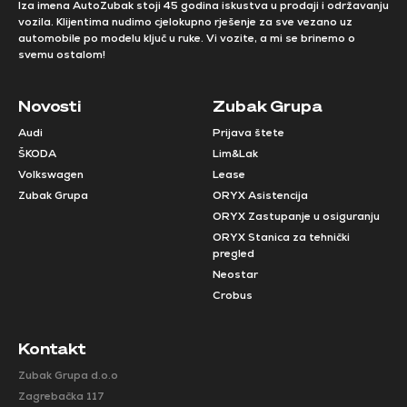
Iza imena AutoZubak stoji 45 godina iskustva u prodaji i održavanju
vozila. Klijentima nudimo cjelokupno rješenje za sve vezano uz
automobile po modelu ključ u ruke. Vi vozite, a mi se brinemo o
svemu ostalom!
Novosti
Zubak Grupa
Audi
Prijava štete
ŠKODA
Lim&Lak
Volkswagen
Lease
Zubak Grupa
ORYX Asistencija
ORYX Zastupanje u osiguranju
ORYX Stanica za tehnički
pregled
Neostar
Crobus
Kontakt
Zubak Grupa d.o.o
Zagrebačka 117