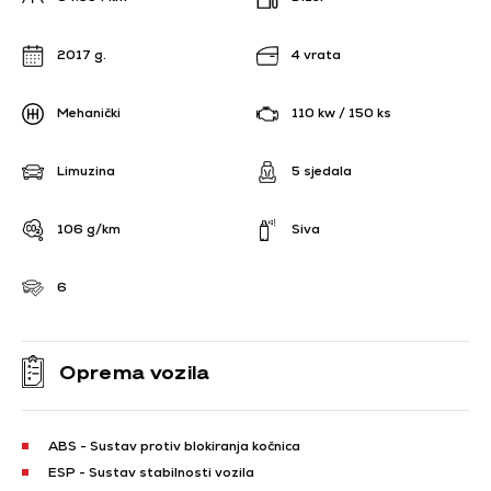
2017 g.
4 vrata
Mehanički
110 kw / 150 ks
Limuzina
5 sjedala
106 g/km
Siva
6
Oprema vozila
ABS - Sustav protiv blokiranja kočnica
ESP - Sustav stabilnosti vozila