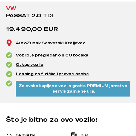
VW
PASSAT 2.0 TDI
19.490,00 EUR
AutoZubak Sesvetski Kraljevec
Vozilo je pregledano u 60 točaka
Otkup vozila
Leasing za fizičke i pravne osobe
Za svako kupljeno vozilo gratis PREMIUM jamstvo
i servis zamjene ulja.
Što je bitno za ovo vozilo:
84.394 km
Dizel