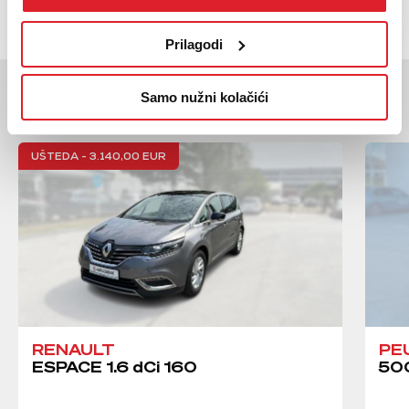
Prilagodi
Moglo bi vas zanimati
Samo nužni kolačići
Slična vozila
UŠTEDA - 3.140,00 EUR
RENAULT
PE
ESPACE 1.6 dCi 160
500