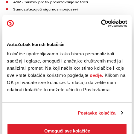
ASR - Sustav protiv proklizavanja kotača
Samozatezajući sigurnosni pojasevi
ISOFIX - Sustav pričvršćenja dječije sjedalice
Sustav nadzora pritiska u gumama
Zračni jastuci za vozača i suvozača
Prikaži sve
AutoZubak koristi kolačiće
Parkirni senzori sprijeda
Kolačiće upotrebljavamo kako bismo personalizirali
Parkirni senzori straga
sadržaj i oglase, omogućili značajke društvenih medija i
Dvozonski automatski klima uređaj
analizirali promet. Na koji način koristimo kolačiće i koje
Centralno zaključavanje s daljinskom komandom
sve vrste kolačića koristimo pogledajte
ovdje.
Klikom na
Otključavanje i pokretanje vozila bez uporabe ključa
OK prihvaćate sve kolačiće. U slučaju da želite sami
Električno podizanje prednjih stakala
odabrati kolačiće to možete učiniti u Postavkama.
Električno podizanje stražnjih stakala
Prikaži sve
Postavke kolačića
NAZOVI
KUPI
BESPLATNI TELEFON
Omogući sve kolačiće