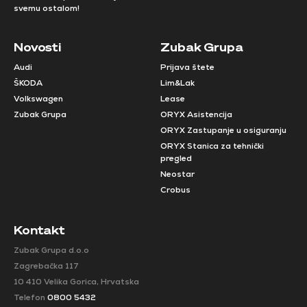
svemu ostalom!
Novosti
Zubak Grupa
Audi
Prijava štete
ŠKODA
Lim&Lak
Volkswagen
Lease
Zubak Grupa
ORYX Asistencija
ORYX Zastupanje u osiguranju
ORYX Stanica za tehnički
pregled
Neostar
Crobus
Kontakt
Zubak Grupa d.o.o
Zagrebačka 117
10 410 Velika Gorica, Hrvatska
Telefon
0800 5432