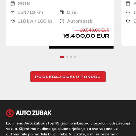
2016
134719 km
Dizel
118 kw / 160 ks
Automatski
9
19.540,00 EUR
16.400,00 EUR
POGLEDAJ CIJELU PONUDU
Iza imena AutoZubak stoji 45 godina iskustva u prodaji i održavanju
vozila. Klijentima nudimo cjelokupno rješenje za sve vezano uz
automobile po modelu ključ u ruke. Vi vozite, a mi se brinemo o