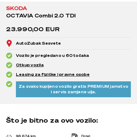
SKODA
OCTAVIA Combi 2.0 TDI
23.990,00 EUR
AutoZubak Sesvete
Vozilo je pregledano u 60 točaka
Otkup vozila
Leasing za fizičke i pravne osobe
Za svako kupljeno vozilo gratis PREMIUM jamstvo
i servis zamjene ulja.
Što je bitno za ovo vozilo:
96.674 km
Dizel