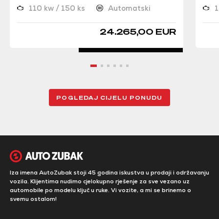
110 kw / 150 ks
Automatski
1
24.265,00 EUR
POGLEDAJ CIJELU PONUDU
Iza imena AutoZubak stoji 45 godina iskustva u prodaji i održavanju
vozila. Klijentima nudimo cjelokupno rješenje za sve vezano uz
automobile po modelu ključ u ruke. Vi vozite, a mi se brinemo o
svemu ostalom!