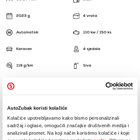
2023 g.
4 vrata
Automatski
110 kw / 150 ks
Karavan
4 sjedala
119 g/km
Siva
5
AutoZubak koristi kolačiće
NAZOVI
KUPI
Kolačiće upotrebljavamo kako bismo personalizirali
BESPLATNI TELEFON
sadržaj i oglase, omogućili značajke društvenih medija i
analizirali promet. Na koji način koristimo kolačiće i koje