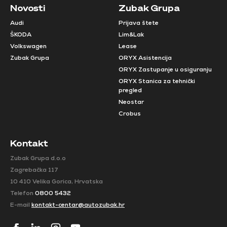
Novosti
Zubak Grupa
Audi
Prijava štete
ŠKODA
Lim&Lak
Volkswagen
Lease
Zubak Grupa
ORYX Asistencija
ORYX Zastupanje u osiguranju
ORYX Stanica za tehnički
pregled
Neostar
Crobus
Kontakt
Zubak Grupa d.o.o
Zagrebačka 117
10 410 Velika Gorica, Hrvatska
Telefon
0800 5432
E-mail
kontakt-centar@autozubak.hr