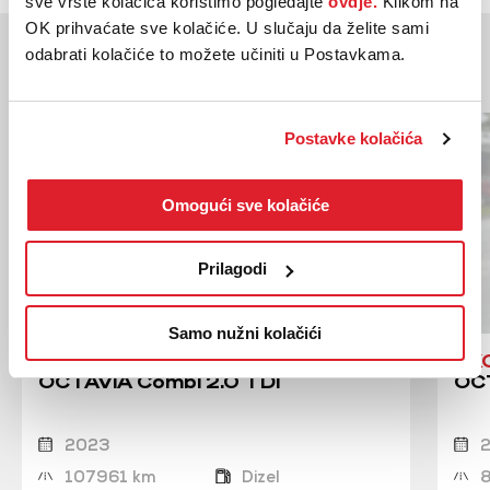
sve vrste kolačića koristimo pogledajte
ovdje.
Klikom na
OK prihvaćate sve kolačiće. U slučaju da želite sami
Moglo bi vas zanimati
odabrati kolačiće to možete učiniti u Postavkama.
Slična vozila
Postavke kolačića
Omogući sve kolačiće
Prilagodi
Samo nužni kolačići
SKODA
SK
OCTAVIA Combi 2.0 TDI
OCT
2023
107961 km
Dizel