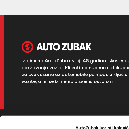
Iza imena AutoZubak stoji 45 godina iskustva u
održavanju vozila. Klijentima nudimo cjelokupno
za sve vezano uz automobile po modelu ključ u 
vozite, a mi se brinemo o svemu ostalom!
AutoZubak koristi kolačić