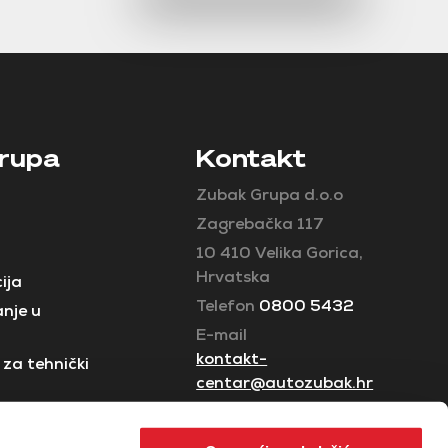
rupa
Kontakt
Zubak Grupa d.o.o
Zagrebačka 117
10 410 Velika Gorica,
Hrvatska
ija
Telefon
0800 5432
nje u
E-mail
kontakt-
za tehnički
centar@autozubak.hr