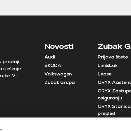
Novosti
Zubak G
Audi
Prijava štete
 prodaji i
ŠKODA
Lim&Lak
 rješenje
Volkswagen
Lease
ruke. Vi
Zubak Grupa
ORYX Asistenc
ORYX Zastupa
osiguranju
ORYX Stanica 
pregled
Neostar
e
Crobus