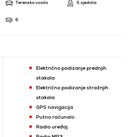
Terensko vozilo
5 sjedala
6
Električno podizanje prednjih
stakala
Električno podizanje stražnjih
stakala
GPS navigacija
Putno računalo
Radio uređaj
Radio MP3