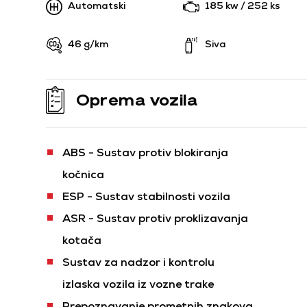
Automatski
185 kw / 252 ks
46 g/km
Siva
Oprema vozila
ABS - Sustav protiv blokiranja
kočnica
ESP - Sustav stabilnosti vozila
ASR - Sustav protiv proklizavanja
kotača
Sustav za nadzor i kontrolu
izlaska vozila iz vozne trake
Prepoznavanje prometnih znakova