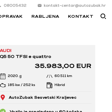
08005432
kontakt-centar@autozubak.hr
OPRAVAK
RABLJENA
KONTAKT
AUDI
Q5 50 TFSI e quattro
35.983,00 EUR
2020. g
60.511 km
185 kw / 252 ks
Hibrid
AutoZubak Sesvetski Kraljevec
Vozilo je pregledano u 60 točaka