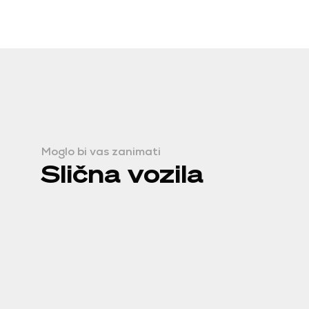
Moglo bi vas zanimati
Slična vozila