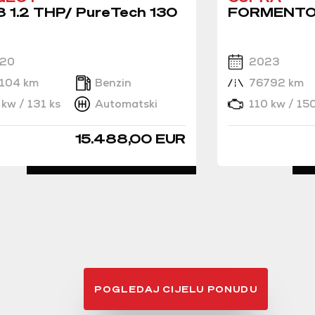
 1.2 THP/ PureTech 130
FORMENTOR
20
2023
104 km
Benzin
76792 km
 kw / 131 ks
Automatski
110 kw / 150
15.488,00 EUR
DETALJNO
POGLEDAJ CIJELU PONUDU