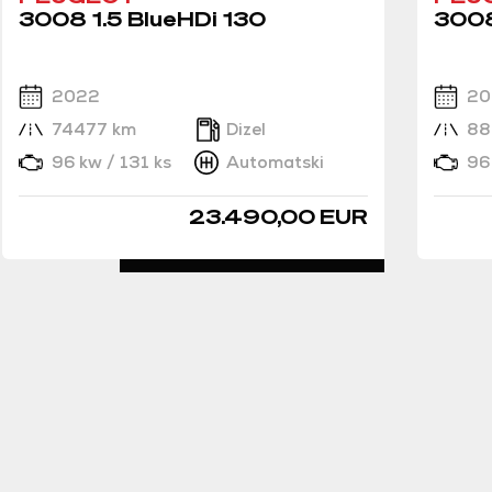
3008 1.5 BlueHDi 130
3008
2022
20
74477 km
Dizel
88
96 kw / 131 ks
Automatski
96
23.490,00 EUR
DETALJNO