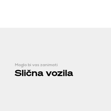
Moglo bi vas zanimati
Slična vozila