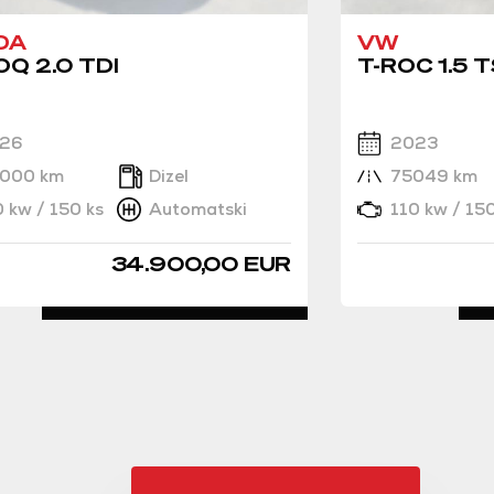
DA
VW
Q 2.0 TDI
T-ROC 1.5 T
26
2023
000 km
Dizel
75049 km
0 kw / 150 ks
Automatski
110 kw / 150
34.900,00 EUR
DETALJNO