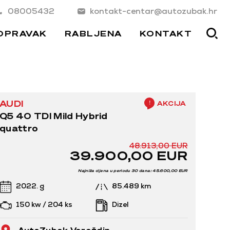
08005432
kontakt-centar@autozubak.hr
OPRAVAK
RABLJENA
KONTAKT
AUDI
AKCIJA
Q5 40 TDI Mild Hybrid
quattro
48.913,00 EUR
39.900,00 EUR
Najniža cijena u periodu 30 dana: 45.600,00 EUR
2022. g
85.489 km
150 kw / 204 ks
Dizel