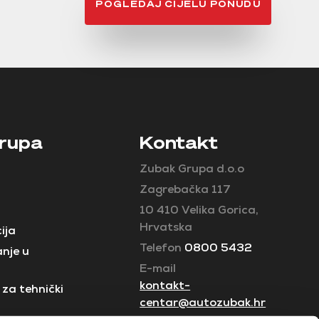
POGLEDAJ CIJELU PONUDU
rupa
Kontakt
Zubak Grupa d.o.o
Zagrebačka 117
10 410 Velika Gorica,
Hrvatska
ija
Telefon
0800 5432
nje u
E-mail
kontakt-
za tehnički
centar@autozubak.hr