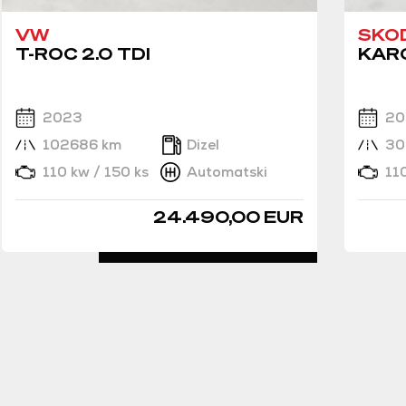
VW
SKO
T-ROC 2.0 TDI
KARO
2023
20
102686 km
Dizel
30
110 kw / 150 ks
Automatski
11
24.490,00 EUR
DETALJNO