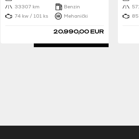
33307 km
Benzin
57
74 kw / 101 ks
Mehanički
85 
20.990,00 EUR
DETALJNO