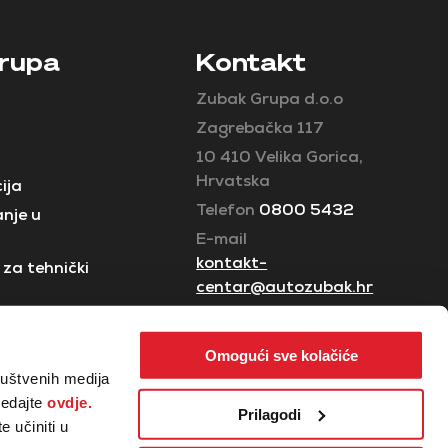
rupa
Kontakt
Zubak Grupa d.o.o
Zagrebačka 117
10 410 Velika Gorica,
Hrvatska
ija
Telefon
0800 5432
nje u
E-mail
kontakt-
za tehnički
centar@autozubak.hr
Omogući sve kolačiće
ruštvenih medija
ledajte
ovdje.
Prilagodi
 učiniti u