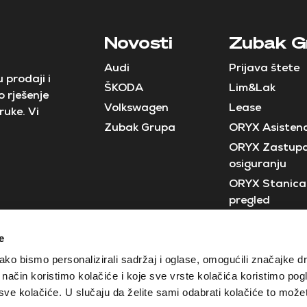
Novosti
Zubak G
Audi
Prijava štete
 prodaji i
ŠKODA
Lim&Lak
 rješenje
Volkswagen
Lease
ruke. Vi
Zubak Grupa
ORYX Asistenc
ORYX Zastupa
osiguranju
ORYX Stanica 
pregled
Neostar
e
Crobus
ko bismo personalizirali sadržaj i oglase, omogućili značajke d
ji način koristimo kolačiće i koje sve vrste kolačića koristimo pog
e kolačiće. U slučaju da želite sami odabrati kolačiće to možete
Izjava o zaštiti privatnosti
Opći uvjeti poslovanja