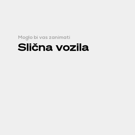
Moglo bi vas zanimati
Slična vozila