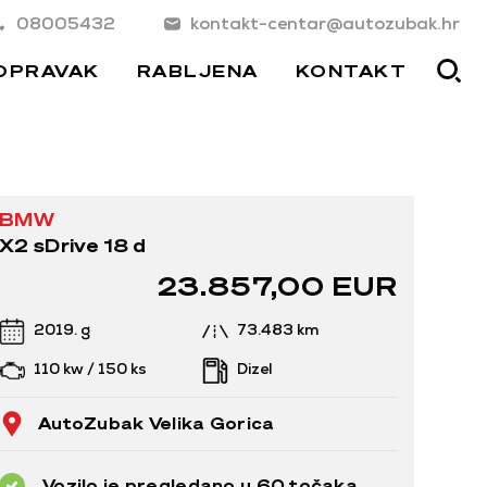
08005432
kontakt-centar@autozubak.hr
OPRAVAK
RABLJENA
KONTAKT
BMW
X2 sDrive 18 d
23.857,00 EUR
2019. g
73.483 km
110 kw / 150 ks
Dizel
AutoZubak Velika Gorica
Vozilo je pregledano u 60 točaka