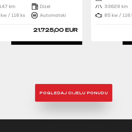
147 km
Dizel
33629 km
kw / 116 ks
Automatski
85 kw / 116 
21.725,00 EUR
DETALJNO
POGLEDAJ CIJELU PONUDU