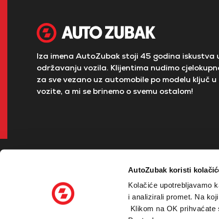
Iza imena AutoZubak stoji 45 godina iskustva u
održavanju vozila. Klijentima nudimo cjelokupno
za sve vezano uz automobile po modelu ključ u 
vozite, a mi se brinemo o svemu ostalom!
AutoZubak koristi kolačić
Kolačiće upotrebljavamo ka
i analizirali promet. Na ko
Klikom na OK prihvaćate sv
© 2026 Zubak Grupa - sva prava pridržana