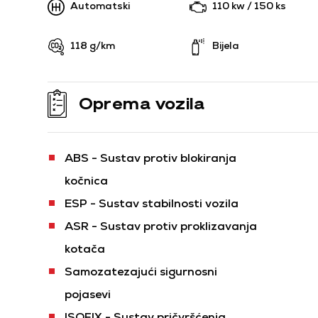
Automatski
110 kw / 150 ks
118 g/km
Bijela
Oprema vozila
ABS - Sustav protiv blokiranja
kočnica
ESP - Sustav stabilnosti vozila
ASR - Sustav protiv proklizavanja
kotača
Samozatezajući sigurnosni
pojasevi
ISOFIX - Sustav pričvršćenja