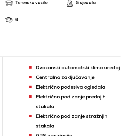
Terensko vozilo
5 sjedala
6
Dvozonski automatski klima uređaj
Centralno zaključavanje
Električno podesiva ogledala
Električno podizanje prednjih
stakala
Električno podizanje stražnjih
stakala
GPS navigacija