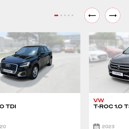
VW
0 TDI
T-ROC 1.0 T
20
2023