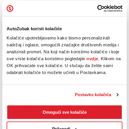
suvozaču.
Posebni gumbi za funkcije klima-uređaja i upozoravajuće žaruljice
integrirani su u traku ispod zaslona infotainment sustava.
Višenamjensko kolo upravljača također je potpuno novo, s jasno
AutoZubak koristi kolačiće
strukturiranim poljima gumba. Između podloge za smartphone i
držača za napitke smješten je rotacijski upravljački element za
Kolačiće upotrebljavamo kako bismo personalizirali
upravljanje audio sustavom. Lako je dostupan vozaču i suvozaču, a
sadržaj i oglase, omogućili značajke društvenih medija i
omogućuje podešavanje glasnoće, kao i odabir pjesama te
analizirali promet. Na koji način koristimo kolačiće i koje
radiostanica. Značajka ID.Light znatno je dodatno razvijena: ova
interaktivna i intuitivna svjetlosna traka sada se proteže ne samo
sve vrste kolačića koristimo pogledajte
ovdje.
Klikom na
cijelom širinom instrumentne ploče pri donjem rubu vjetrobranskog
OK prihvaćate sve kolačiće. U slučaju da želite sami
stakla, već, prvi put, i preko prednjih vrata.
odabrati kolačiće to možete učiniti u Postavkama.
Postavke kolačića
Omogući sve kolačiće
Prilagodi