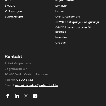
Audi
Prijava štete
ŠKODA
Lim&Lak
Volkswagen
Lease
Zubak Grupa
ORYX Asistencija
ORYX Zastupanje u osiguranju
ORYX Stanica za tehnički
pregled
Neostar
Crobus
Kontakt
Zubak Grupa d.o.o
Zagrebačka 117
10 410 Velika Gorica, Hrvatska
Telefon
0800 5432
E-mail
kontakt-centar@autozubak.hr