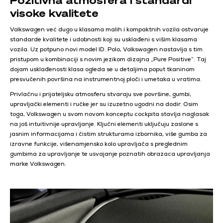
visoke kvalitete
Volkswagen već dugo u klasama malih i kompaktnih vozila ostvaruje
standarde kvalitete i udobnosti koji su usklađeni s višim klasama
vozila. Uz potpuno novi model ID. Polo, Volkswagen nastavlja s tim
pristupom u kombinaciji s novim jezikom dizajna „Pure Positive”. Taj
dojam usklađenosti klasa ogleda se u detaljima poput tkaninom
presvučenih površina na instrumentnoj ploči i umetaka u vratima.
Privlačnu i prijateljsku atmosferu stvaraju sve površine, gumbi,
upravljački elementi i ručke jer su izuzetno ugodni na dodir. Osim
toga, Volkswagen u svom novom konceptu cockpita stavlja naglasak
na još intuitivnije upravljanje. Ključni elementi uključuju zaslone s
jasnim informacijama i čistim strukturama izbornika, više gumba za
izravne funkcije, višenamjensko kolo upravljača s preglednim
gumbima za upravljanje te usvajanje poznatih obrazaca upravljanja
marke Volkswagen.