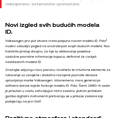
redizajnirana i sistematično optimizirana
Novi izgled svih budućih modela
ID.
1
Volkswagen prvi put otvara vrata potpuno novom modelu ID. Polo
nudeći uzbudljiv pogled na unutrašnjost svojih budućih modela. Nov
holistički pristup dizajnu, za čije su oblikovanje posebice
zaslužne povratne informacije kupaca, definirat će cockpit
nadolazećih modela ID.
Značajke uključuju novu jasnoću i kvalitetu te intuitivne elemente za
rukovanje uz usvojene i dodatno razvijene poznate obrasce
upravljanja marke Volkswagen. Istovremeno, nova generacija
softvera donosi svježe funkcije modelu ID. Polo. Šarm 1980-ih sada
je prisutan u vozilu zahvaljujući retro zaslonu: jednim pritiskom
gumba digitalni instrumenti pretvaraju se u prikaze zaslona koji
podsjećaju na prvi Golf.
Pozitivna atmosfera i standardi