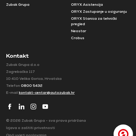
Zubak Grupa
ORYX Asistencija
ORYX Zastupanje u osiguranju
ORYX Stanica za tehnički
pregled
Neostar
Crobus
Kontakt
Zubak Grupa d.o.o
Zagrebačka 117
10 410 Velika Gorica, Hrvatska
Telefon
0800 5432
E-mail
kontakt-centar@autozubak.hr
© 2026 Zubak Grupa - sva prava pridržana
Izjava o zaštiti privatnosti
Opći uvjeti poslovanja