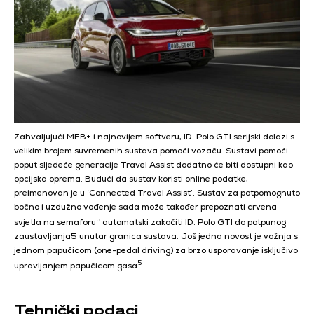
Zahvaljujući MEB+ i najnovijem softveru, ID. Polo GTI serijski dolazi s
velikim brojem suvremenih sustava pomoći vozaču. Sustavi pomoći
poput sljedeće generacije Travel Assist dodatno će biti dostupni kao
opcijska oprema. Budući da sustav koristi online podatke,
preimenovan je u ‘Connected Travel Assist’. Sustav za potpomognuto
bočno i uzdužno vođenje sada može također prepoznati crvena
5
svjetla na semaforu
automatski zakočiti ID. Polo GTI do potpunog
zaustavljanja5 unutar granica sustava. Još jedna novost je vožnja s
jednom papučicom (one-pedal driving) za brzo usporavanje isključivo
5
upravljanjem papučicom gasa
.
Tehnički podaci