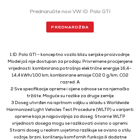
Prednaručite novi VW ID. Polo GTI
PREDNARDŽBA
1
ID. Polo GTI – konceptno vozilo blizu serijske proizvodnje.
Model još nije dostupan za prodaju.
Privremene procijenjene
vrijednosti: kombinirana potrošnja električne energije 16,4–
14,4 kWh/100 km;
kombinirane emisije CO2 0 g/km; CO2
razred: A
2 Sve specifikacije opreme i cijene odnose se na njemačko
tržište. Moguće su razlike za druge zemlje
3 Doseg utvrđen na ispitnom valjku u skladu s Worldwide
Harmonized Light Vehicles Test Procedure
(WLTP) u varijanti
opreme koja je najpovoljnija za doseg. Stvarne WLTP
vrijednosti dosega mogu se
razlikovati ovisno o opremi.
Stvarni doseg u realnim uvjetima razlikuje se ovisno o stilu
vožnje, brzini,
korištenju komfornih funkcija ili dodatne