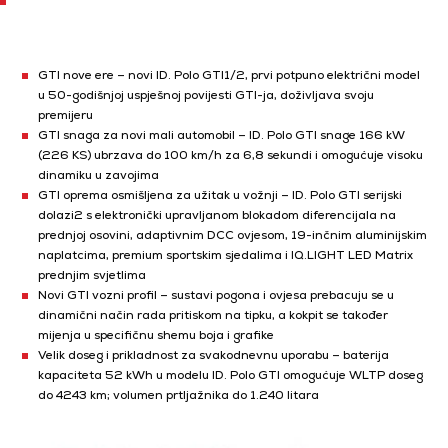
GTI nove ere – novi ID. Polo GTI1/2, prvi potpuno električni model
u 50-godišnjoj uspješnoj povijesti GTI-ja, doživljava svoju
premijeru
GTI snaga za novi mali automobil – ID. Polo GTI snage 166 kW
(226 KS) ubrzava do 100 km/h za 6,8 sekundi i omogućuje visoku
dinamiku u zavojima
GTI oprema osmišljena za užitak u vožnji – ID. Polo GTI serijski
dolazi2 s elektronički upravljanom blokadom diferencijala na
prednjoj osovini, adaptivnim DCC ovjesom, 19-inčnim aluminijskim
naplatcima, premium sportskim sjedalima i IQ.LIGHT LED Matrix
prednjim svjetlima
Novi GTI vozni profil – sustavi pogona i ovjesa prebacuju se u
dinamični način rada pritiskom na tipku, a kokpit se također
mijenja u specifičnu shemu boja i grafike
Velik doseg i prikladnost za svakodnevnu uporabu – baterija
kapaciteta 52 kWh u modelu ID. Polo GTI omogućuje WLTP doseg
do 4243 km; volumen prtljažnika do 1.240 litara