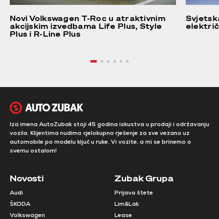
Novi Volkswagen T-Roc u atraktivnim
Svjetsk
akcijskim izvedbama Life Plus, Style
elektri
Plus i R-Line Plus
Iza imena AutoZubak stoji 45 godina iskustva u prodaji i održavanju
vozila. Klijentima nudimo cjelokupno rješenje za sve vezano uz
automobile po modelu ključ u ruke. Vi vozite, a mi se brinemo o
svemu ostalom!
Novosti
Zubak Grupa
Audi
Prijava štete
ŠKODA
Lim&Lak
Volkswagen
Lease