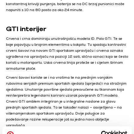
konstantnoj krivulji punjenja, baterija se na DC brzoj punionici može
napuniti s 10 na 80 posto za oko 24 minute.
GTI interijer
Crvena i crna dominiraju unutrašnjošću modela ID. Polo GTI. Te se
boje pojavljuju u brojnim elementima u kokpitu. Tu spadaju kontrastni
crveni šavovi na novom GTI sportskom upravljaču i crvena oznaka
ugrađena na upravljaču na poziciji 12 sati, slično oznaci koja se često
koristi u motorsportu. Uska crvena linija proteže se i cijelom širinom
armaturne ploče.
Crveni šavovi koriste se i na vratima te na prednjim vanjskim
rubovima serijskih premium sportskih sjedala (sprijeda) i na stražnjim
sjedalima. Unutarnje površine sjedala presvučene su tkaninom koja
reinterpretira legendarni karirani uzorak povijesnih GTI modela.
Crveni GTI amblem integriran je u integralne naslone za glavu
prednjih sportskih sjedala. To se također nalazi – osvijetljeno – na
višenamjenskom sportskom upravljaču. Dvije polugice za
podešavanje razine rekuperacije još su jedno novo obilježje
upravljača.