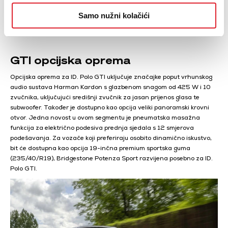
Samo nužni kolačići
GTI opcijska oprema
Opcijska oprema za ID. Polo GTI uključuje značajke poput vrhunskog
audio sustava Harman Kardon s glazbenom snagom od 425 W i 10
zvučnika, uključujući središnji zvučnik za jasan prijenos glasa te
subwoofer. Također je dostupno kao opcija veliki panoramski krovni
otvor. Jedna novost u ovom segmentu je pneumatska masažna
funkcija za električno podesiva prednja sjedala s 12 smjerova
podešavanja. Za vozače koji preferiraju osobito dinamično iskustvo,
bit će dostupna kao opcija 19-inčna premium sportska guma
(235/40/R19), Bridgestone Potenza Sport razvijena posebno za ID.
Polo GTI.