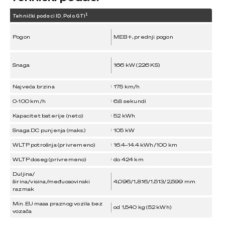
1
Tehnički podaci ID. Polo GTI
Pogon
MEB+, prednji pogon
Snaga
166 kW (226 KS)
Najveća brzina
175 km/h
0-100 km/h
6.8 sekundi
Kapacitet baterije (neto)
52 kWh
Snaga DC punjenja (maks.)
105 kW
WLTP potrošnja (privremeno)
16.4–14.4 kWh/100 km
WLTP doseg (privremeno)
do 424 km
Duljina/
širina/visina/međuosovinski
4,096/1,816/1,513/2,599 mm
razmak
Min. EU masa praznog vozila bez
od 1,540 kg (52 kWh)
vozača