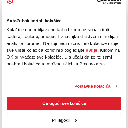
Kokpit u modelu ID. Polo GTI ima jasan i uravnotežen raspored.
Digitalni Cockpit – digitalni instrumenti – i infotainment zaslon
postavljeni su na jednoj vizualnoj osi. Digitalni Cockpit mjeri 26 cm
(10,25 inča) po dijagonali i nudi različite prikaze. Ako vozač,
AutoZubak koristi kolačiće
primjerice, tipkom View na upravljaču aktivira retro prikaz,
instrumenti se transformiraju u stil kasnog Golfa I. Dodirni zaslon
Kolačiće upotrebljavamo kako bismo personalizirali
infotainment sustava smješten u središtu armaturne ploče mjeri
sadržaj i oglase, omogućili značajke društvenih medija i
32,77 cm (12,9 inča) po dijagonali i velik je poput premium tableta.
analizirali promet. Na koji način koristimo kolačiće i koje
Ako je retro prikaz aktivan, ovdje se također prikazuju grafički detalji
sve vrste kolačića koristimo pogledajte
ovdje.
Klikom na
u stilu Golfa I. Primjer za to je prikaz zapisa pjesama, koji se tada
OK prihvaćate sve kolačiće. U slučaju da želite sami
prikazuje kao kazeta – prijenosni oblik pohrane glazbe popularan
1980-ih.
odabrati kolačiće to možete učiniti u Postavkama.
Postavke kolačića
Omogući sve kolačiće
Prilagodi