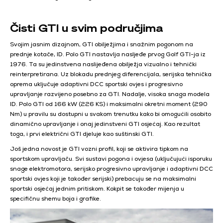
Čisti GTI u svim područjima
Svojim jasnim dizajnom, GTI obilježjima i snažnim pogonom na
prednje kotače, ID. Polo GTI nastavlja nasljeđe prvog Golf GTI-ja iz
1976. Ta su jedinstvena naslijeđena obilježja vizualno i tehnički
reinterpretirana. Uz blokadu prednjeg diferencijala, serijska tehnička
oprema uključuje adaptivni DCC sportski ovjes i progresivno
upravljanje razvijeno posebno za GTI. Nadalje, visoka snaga modela
ID. Polo GTI od 166 kW (226 KS) i maksimalni okretni moment (290
Nm) u pravilu su dostupni u svakom trenutku kako bi omogućili osobito
dinamično upravljanje i onaj jedinstveni GTI osjećaj. Kao rezultat
toga, i prvi električni GTI djeluje kao suštinski GTI.
Još jedna novost je GTI vozni profil, koji se aktivira tipkom na
sportskom upravljaču. Svi sustavi pogona i ovjesa (uključujući isporuku
snage elektromotora, serijsko progresivno upravljanje i adaptivni DCC
sportski ovjes koji je također serijski) prebacuju se na maksimalni
sportski osjećaj jednim pritiskom. Kokpit se također mijenja u
specifičnu shemu boja i grafike.