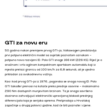
GTI za novu eru
50 godina nakon premijere prvog GTI-ja, Volkswagen predstavlja
prvi potpuno električni model sa svjetski poznatom oznakom –
potpuno novo razvijeni ID. Polo GTI snage 166 kW (226 KS). Riječ je o
snažnom i vrlo agilnom kompaktnom sportskom automobilu koji iz
mjesta prelazi granicu od 100 km/h za 6,8 sekundi, ali je ujedno
prikladan za svakodnevnu vožnju.
Kao i kod prvog GTI-ja iz 1976., pogonska se snaga novog ID. Polo
GTI također prenosi na kotače preko prednje osovine – maksimalno
290 Nm dostupnih munjevitom brzinom. Ta je snaga savršeno
dozirana zahvaljujući elektronički upravljanoj blokadi prednjeg
diferencijala koja je serijska oprema. Pretprodaja u Hrvatskoj
započinje u drugoj polovici godine, kad će biti poznate i cijene.