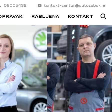
08005432
kontakt-centar@autozubak.hr
OPRAVAK
RABLJENA
KONTAKT