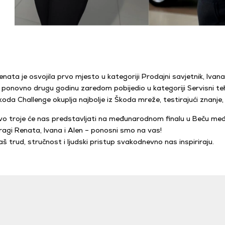
enata je osvojila prvo mjesto u kategoriji Prodajni savjetnik, Ivana
e ponovno drugu godinu zaredom pobijedio u kategoriji Servisni teh
koda Challenge okuplja najbolje iz Škoda mreže, testirajući znanje,
vo troje će nas predstavljati na međunarodnom finalu u Beču među n
ragi Renata, Ivana i Alen – ponosni smo na vas!
aš trud, stručnost i ljudski pristup svakodnevno nas inspiriraju.