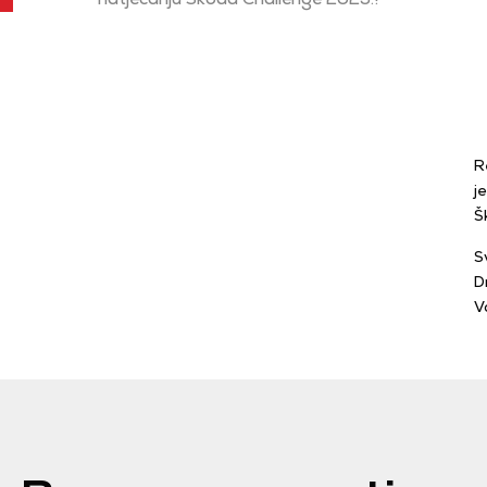
R
j
Š
S
D
V