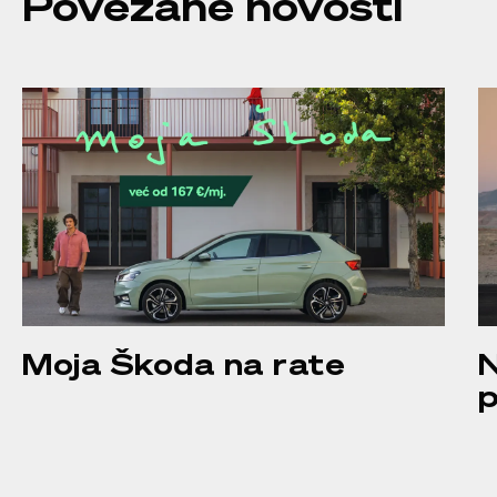
Povezane novosti
Moja Škoda na rate
N
p