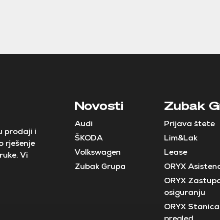
Novosti
Zubak G
Audi
Prijava štete
 prodaji i
ŠKODA
Lim&Lak
 rješenje
Volkswagen
Lease
ruke. Vi
Zubak Grupa
ORYX Asistenc
ORYX Zastupa
osiguranju
ORYX Stanica 
pregled