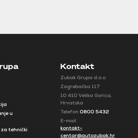
rupa
Kontakt
Zubak Grupa d.o.o
Zagrebačka 117
10 410 Velika Gorica,
Hrvatska
ija
Telefon
0800 5432
nje u
E-mail
kontakt-
za tehnički
centar@autozubak.hr