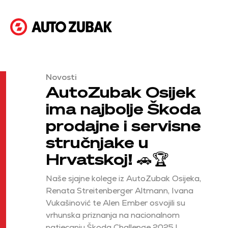
Novosti
AutoZubak Osijek
ima najbolje Škoda
prodajne i servisne
stručnjake u
Hrvatskoj! 🚗🏆
Naše sjajne kolege iz AutoZubak Osijeka,
Renata Streitenberger Altmann, Ivana
Vukašinović te Alen Ember osvojili su
vrhunska priznanja na nacionalnom
natjecanju Škoda Challenge 2025.!