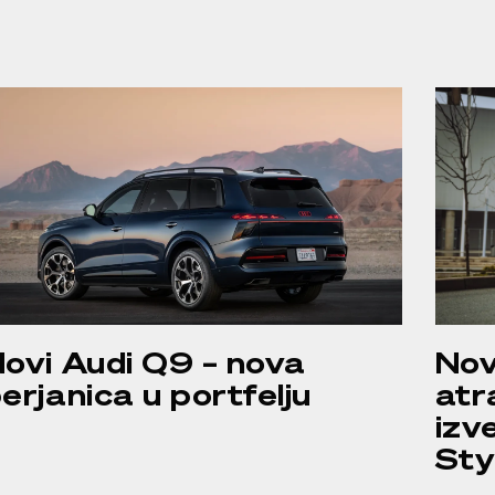
ovi Audi Q9 – nova
Nov
erjanica u portfelju
atr
izv
Sty