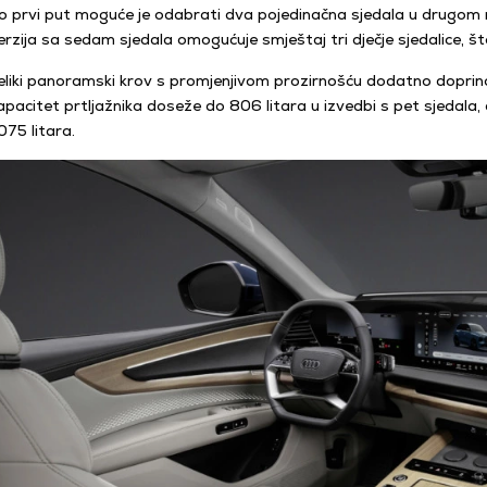
o prvi put moguće je odabrati dva pojedinačna sjedala u drugom
erzija sa sedam sjedala omogućuje smještaj tri dječje sjedalice, što 
eliki panoramski krov s promjenjivom prozirnošću dodatno doprinosi
apacitet prtljažnika doseže do 806 litara u izvedbi s pet sjedala
075 litara.