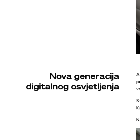
Nova generacija
A
p
digitalnog osvjetljenja
v
S
K
N