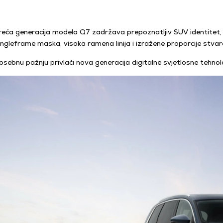
reća generacija modela Q7 zadržava prepoznatljiv SUV identitet, al
ingleframe maska, visoka ramena linija i izražene proporcije stvar
osebnu pažnju privlači nova generacija digitalne svjetlosne tehn