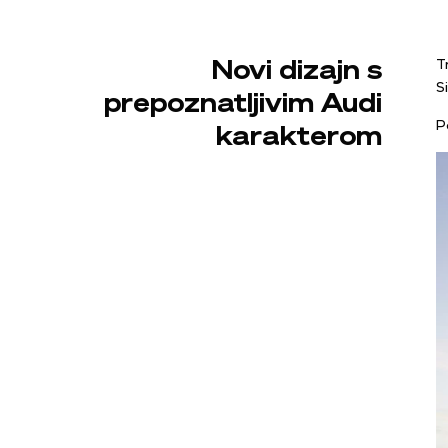
Novi dizajn s
T
S
prepoznatljivim Audi
P
karakterom