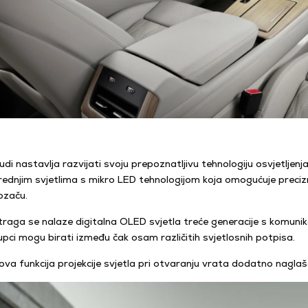
udi nastavlja razvijati svoju prepoznatljivu tehnologiju osvjetljen
rednjim svjetlima s mikro LED tehnologijom koja omogućuje precizn
ozaču.
traga se nalaze digitalna OLED svjetla treće generacije s komunik
upci mogu birati između čak osam različitih svjetlosnih potpisa.
ova funkcija projekcije svjetla pri otvaranju vrata dodatno nagl