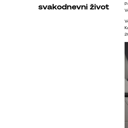
P
svakodnevni život
V
V
K
2