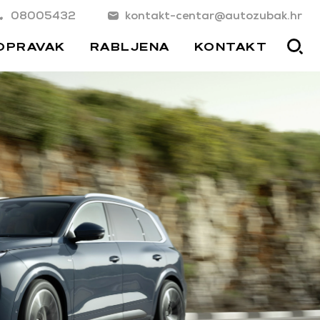
08005432
kontakt-centar@autozubak.hr
OPRAVAK
RABLJENA
KONTAKT