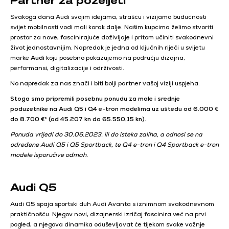
Svakoga dana Audi svojim idejama, strašću i vizijama budućnosti
svijet mobilnosti vodi mali korak dalje. Našim kupcima želimo stvoriti
prostor za nove, fascinirajuće doživljaje i pritom učiniti svakodnevni
život jednostavnijim. Napredak je jedna od ključnih riječi u svijetu
marke
Audi
koju posebno pokazujemo na području dizajna,
performansi, digitalizacije i održivosti.
No napredak za nas znači i biti bolji partner vašoj viziji uspjeha.
Stoga smo pripremili posebnu ponudu za male i srednje
poduzetnike na Audi Q5 i Q4 e-tron modelima uz uštedu od 6.000 €
do 8.700 €* (od 45.207 kn do 65.550,15 kn).
Ponuda vrijedi do 30.06.2023. ili do isteka zaliha, a odnosi se na
određene Audi Q5 i Q5 Sportback, te Q4 e-tron i Q4 Sportback e-tron
modele isporučive odmah.
Audi Q5
Audi Q5 spaja sportski duh Audi Avanta s iznimnom svakodnevnom
praktičnošću. Njegov novi, dizajnerski izričaj fascinira već na prvi
pogled, a njegova dinamika oduševljavat će tijekom svake vožnje