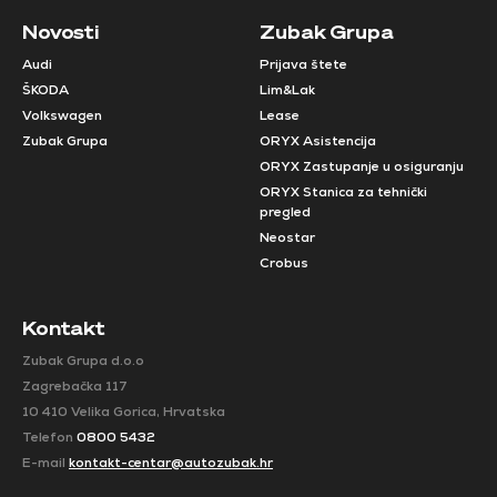
Novosti
Zubak Grupa
Audi
Prijava štete
ŠKODA
Lim&Lak
Volkswagen
Lease
Zubak Grupa
ORYX Asistencija
ORYX Zastupanje u osiguranju
ORYX Stanica za tehnički
pregled
Neostar
Crobus
Kontakt
Zubak Grupa d.o.o
Zagrebačka 117
10 410 Velika Gorica, Hrvatska
Telefon
0800 5432
E-mail
kontakt-centar@autozubak.hr