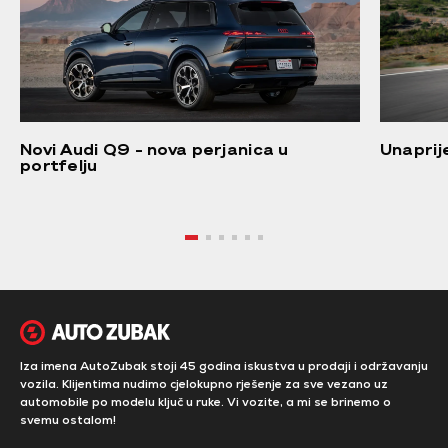
Novi Audi Q9 – nova perjanica u
Unaprij
portfelju
Iza imena AutoZubak stoji 45 godina iskustva u prodaji i održavanju
vozila. Klijentima nudimo cjelokupno rješenje za sve vezano uz
automobile po modelu ključ u ruke. Vi vozite, a mi se brinemo o
svemu ostalom!