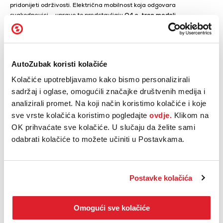
pridonijeti održivosti. Električna mobilnost koja odgovara
svakodnevici – upravo to predstavljaju
Q4 e-tron modeli
.
AutoZubak koristi kolačiće
Kolačiće upotrebljavamo kako bismo personalizirali
sadržaj i oglase, omogućili značajke društvenih medija i
analizirali promet. Na koji način koristimo kolačiće i koje
sve vrste kolačića koristimo pogledajte
ovdje.
Klikom na
OK prihvaćate sve kolačiće. U slučaju da želite sami
odabrati kolačiće to možete učiniti u Postavkama.
Pogledajte odmah dostupne Audi modele!
Postavke kolačića
AUDI ISPORUKA ODMAH
Omogući sve kolačiće