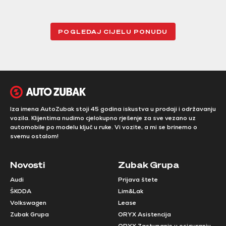
POGLEDAJ CIJELU PONUDU
Iza imena AutoZubak stoji 45 godina iskustva u prodaji i održavanju
vozila. Klijentima nudimo cjelokupno rješenje za sve vezano uz
automobile po modelu ključ u ruke. Vi vozite, a mi se brinemo o
svemu ostalom!
Novosti
Zubak Grupa
Audi
Prijava štete
ŠKODA
Lim&Lak
Volkswagen
Lease
Zubak Grupa
ORYX Asistencija