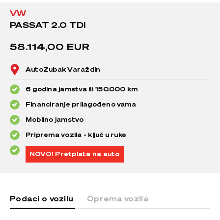
VW
PASSAT 2.0 TDI
58.114,00 EUR
AutoZubak Varaždin
6 godina jamstva ili 150.000 km
Financiranje prilagođeno vama
Mobilno jamstvo
Priprema vozila - ključ u ruke
NOVO! Pretplata na auto
Podaci o vozilu
Oprema vozila