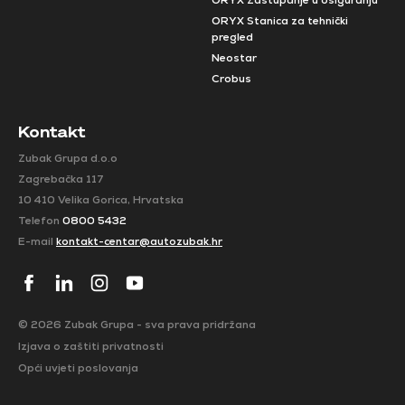
ORYX Zastupanje u osiguranju
ORYX Stanica za tehnički
pregled
Neostar
Crobus
Kontakt
Zubak Grupa d.o.o
Zagrebačka 117
10 410 Velika Gorica, Hrvatska
Telefon
0800 5432
E-mail
kontakt-centar@autozubak.hr
© 2026 Zubak Grupa - sva prava pridržana
Izjava o zaštiti privatnosti
Opći uvjeti poslovanja