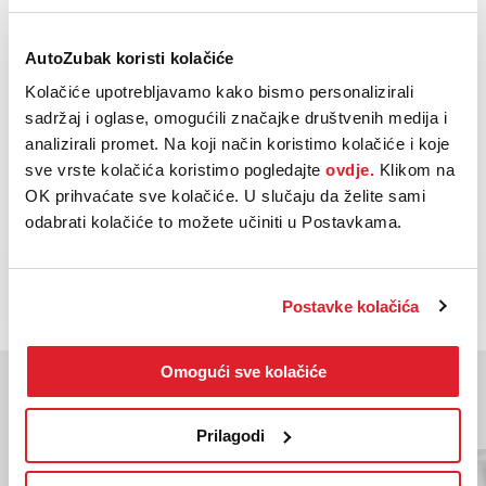
Euro norma:
6
AutoZubak koristi kolačiće
Oblik
Limuzina
karoserije:
Kolačiće upotrebljavamo kako bismo personalizirali
sadržaj i oglase, omogućili značajke društvenih medija i
Vrsta
analizirali promet. Na koji način koristimo kolačiće i koje
Automatski
mjenjača:
sve vrste kolačića koristimo pogledajte
ovdje.
Klikom na
OK prihvaćate sve kolačiće. U slučaju da želite sami
odabrati kolačiće to možete učiniti u Postavkama.
NAZOVI
KUPI
BESPLATNI TELEFON
Postavke kolačića
Omogući sve kolačiće
Moglo bi vas zanimati
Slična vozila
Prilagodi