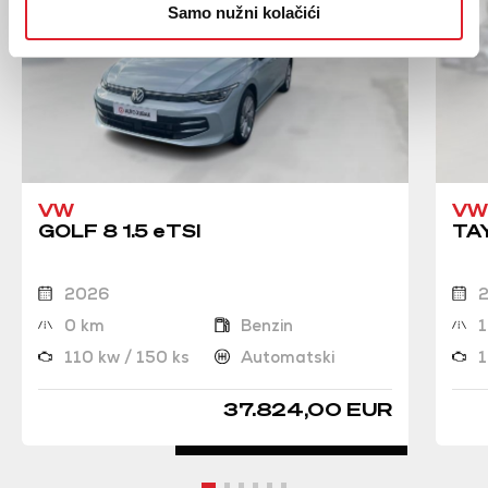
Samo nužni kolačići
VW
VW
GOLF 8 1.5 eTSI
TAY
2026
0 km
Benzin
1
110 kw / 150 ks
Automatski
1
37.824,00 EUR