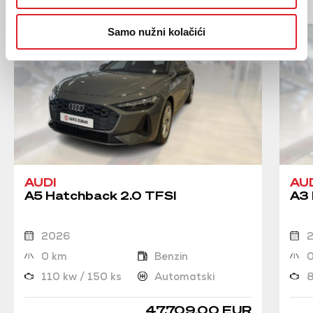
Samo nužni kolačići
AUDI
AU
A5 Hatchback 2.0 TFSI
A3 
2026
0 km
Benzin
110 kw / 150 ks
Automatski
8
47.709,00 EUR