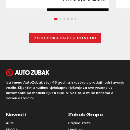
POGLEDAJ CIJELU PONUDU
Iza imena AutoZubak stoji 45 godina iskustva u prodaji i održavanju
vozila. Klijentima nudimo cjelokupno rješenje za sve vezano uz
automobile po modelu ključ u ruke. Vi vozite, a mi se brinemo o
svemu ostalom!
Novosti
Zubak Grupa
Audi
Prijava štete
ŠKODA
Lim&Lak