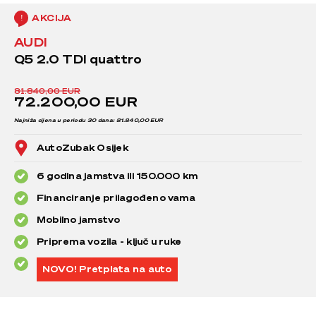
AKCIJA
AUDI
Q5 2.0 TDI quattro
81.840,00 EUR
72.200,00 EUR
Najniža cijena u periodu 30 dana: 81.840,00 EUR
AutoZubak Osijek
6 godina jamstva ili 150.000 km
Financiranje prilagođeno vama
Mobilno jamstvo
Priprema vozila - ključ u ruke
NOVO! Pretplata na auto