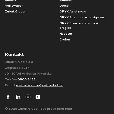
Volkswagen
Lease
Zubak Grupa
ORYX Asistencija
ORYX Zastupanje u osiguranju
ORYX Stanica za tehnički
pregled
Neostar
Crobus
Kontakt
Zubak Grupa d.o.o
Zagrebačka 117
10 410 Velika Gorica, Hrvatska
Telefon
0800 5432
E-mail
kontakt-centar@autozubak.hr
© 2026 Zubak Grupa - sva prava pridržana