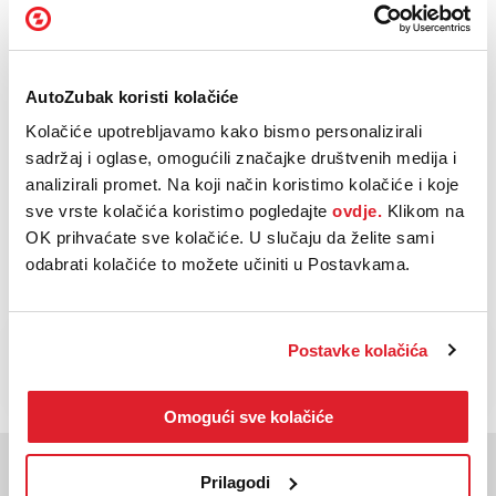
Dužina vozila:
4450mm
Euro norma:
6
AutoZubak koristi kolačiće
Kolačiće upotrebljavamo kako bismo personalizirali
Oblik
Terensko vozilo
sadržaj i oglase, omogućili značajke društvenih medija i
karoserije:
analizirali promet. Na koji način koristimo kolačiće i koje
sve vrste kolačića koristimo pogledajte
ovdje.
Klikom na
Vrsta
Automatski
mjenjača:
OK prihvaćate sve kolačiće. U slučaju da želite sami
odabrati kolačiće to možete učiniti u Postavkama.
NAZOVI
KUPI
BESPLATNI TELEFON
Postavke kolačića
Omogući sve kolačiće
Moglo bi vas zanimati
Prilagodi
Slična vozila