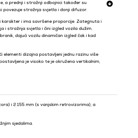
, a prednji i stražnji odbojnici također su
 povezuje stražnja svjetla i donji difuzor.
arakter i ima savršene proporcije. Zategnuta i
i stražnja svjetla i čini izgled vozila dužim.
 branik, dajući vozilu dinamičan izgled čak i kad
i elementi dizajna postavljeni jednu razinu više
stavljena je visoko te je okružena vertikalnim,
ora) i 2.155 mm (s vanjskim retrovizorima), a
ažnjim sjedalima.