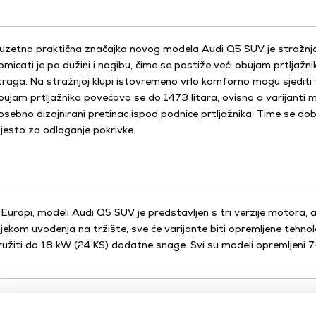
zuzetno praktična značajka novog modela Audi Q5 SUV je stražnj
omicati je po dužini i nagibu, čime se postiže veći obujam prtljažni
traga. Na stražnjoj klupi istovremeno vrlo komforno mogu sjediti t
bujam prtljažnika povećava se do 1473 litara, ovisno o varijanti m
osebno dizajnirani pretinac ispod podnice prtljažnika. Time se dob
jesto za odlaganje pokrivke.
 Europi, modeli Audi Q5 SUV je predstavljen s tri verzije motora, a 
ijekom uvođenja na tržište, sve će varijante biti opremljene teh
ružiti do 18 kW (24 KS) dodatne snage. Svi su modeli opremljeni 7