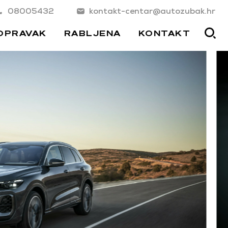
08005432
kontakt-centar@autozubak.hr
OPRAVAK
RABLJENA
KONTAKT