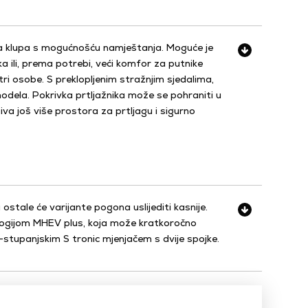
a klupa s mogućnošću namještanja. Moguće je
ka ili, prema potrebi, veći komfor za putnike
ri osobe. S preklopljenim stražnjim sjedalima,
odela. Pokrivka prtljažnika može se pohraniti u
iva još više prostora za prtljagu i sigurno
ostale će varijante pogona uslijediti kasnije.
nologijom MHEV plus, koja može kratkoročno
-stupanjskim S tronic mjenjačem s dvije spojke.