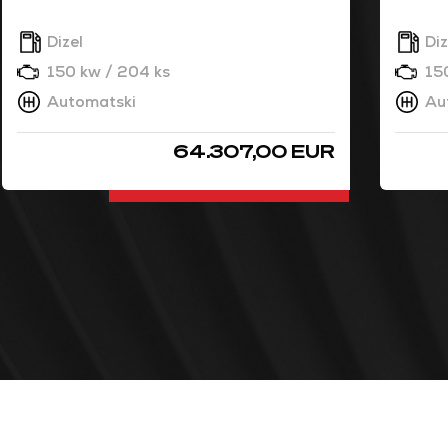
Dizel
Diz
150 kw / 204 ks
15
Automatski
Au
64.307,00 EUR
DETALJNO