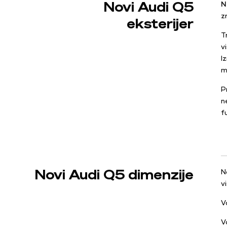
Novi Audi Q5
N
z
eksterijer
T
v
I
m
P
n
f
Novi Audi Q5 dimenzije
N
v
V
V