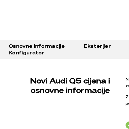
Osnovne informacije
Eksterijer
Konfigurator
Novi Audi Q5 cijena i
N
z
osnovne informacije
Z
p