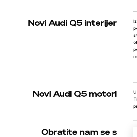
Novi Audi Q5 interijer
I
p
s
o
p
m
Novi Audi Q5 motori
U
T
p
Obratite nam se s