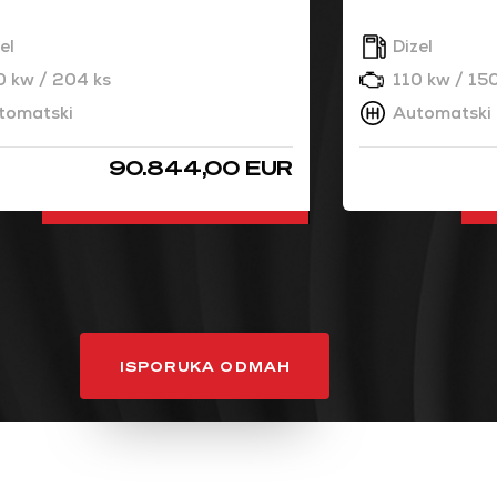
el
Dizel
0 kw / 204 ks
110 kw / 150
tomatski
Automatski
90.844,00 EUR
DETALJNO
ISPORUKA ODMAH