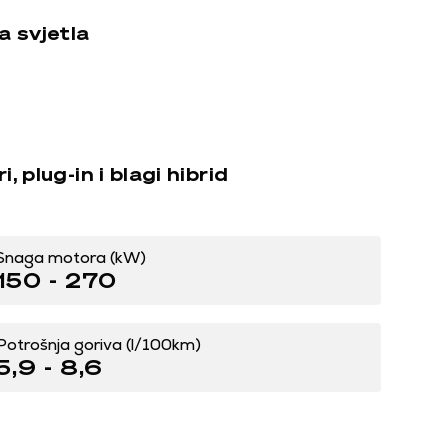
a svjetla
, plug-in i blagi hibrid
Snaga motora (kW)
150 - 270
Potrošnja goriva (l/100km)
5,9 - 8,6