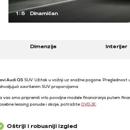
1
I
5
Dinamičan
Dimenzije
Interijer
ovi Audi Q5
SUV. Užitak u vožnji uz snažne pogone. Preglednost 
ahvaljujući savršenim SUV proporcijama.
a vas smo pripremili vrlo povoljne modele financiranja putem financ
osebne leasing ponude i akcije, potražite
OVDJE
.
Oštriji i robusniji izgled