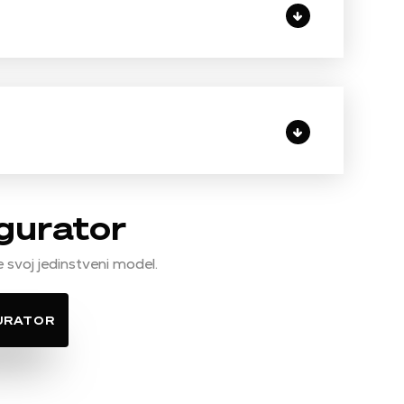
gurator
 svoj jedinstveni model.
GURATOR