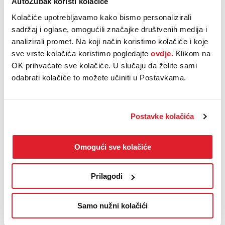
AutoZubak koristi kolačiće
nećete moći odbiti.
Kolačiće upotrebljavamo kako bismo personalizirali
sadržaj i oglase, omogućili značajke društvenih medija i
analizirali promet. Na koji način koristimo kolačiće i koje
Zakazati probnu vožnju
sve vrste kolačića koristimo pogledajte
ovdje.
Klikom na
Odaberite lokaciju i zatražite termin probne vožnje.
OK prihvaćate sve kolačiće. U slučaju da želite sami
odabrati kolačiće to možete učiniti u Postavkama.
Postavke kolačića
Korisne informacije
Omogući sve kolačiće
Što ako odustanem od kupnje
rezerviranog vozila
Prilagodi
Kada će se osloboditi sredstva na
mojoj kartici?
Samo nužni kolačići