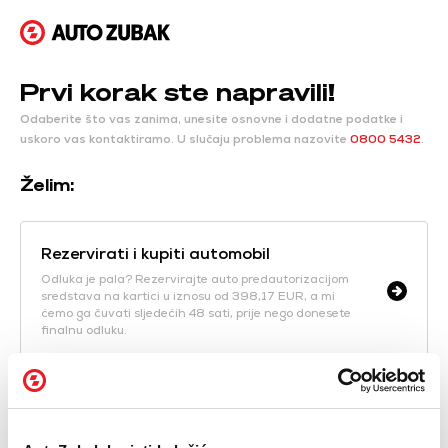
Prvi korak ste napravili!
Odaberite što vas zanima, unesite osnovne i dodatne podatke i
uskoro vas kontaktiramo.
U slučaju problema nazovite
0800 5432
.
Želim:
Rezervirati i kupiti automobil
Odluka je pala? Rezervirajte auto predautorizacijom
sredstava na kartici u iznosu od 398,17 EUR, a mi
ćemo ga čuvati sljedećih 48 sati, prije nego donesete
finalnu odluku.
Zatražiti ponudu
Naši prodajni savjetnici dostavit će vam ponudu koju