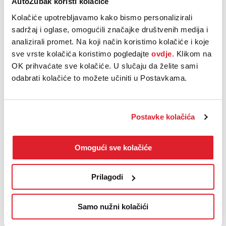
AutoZubak koristi kolačiće
nećete moći odbiti.
Kolačiće upotrebljavamo kako bismo personalizirali
sadržaj i oglase, omogućili značajke društvenih medija i
analizirali promet. Na koji način koristimo kolačiće i koje
Pregledati automobil uživo
sve vrste kolačića koristimo pogledajte
ovdje.
Klikom na
Dogovorite termin pregleda automobila na lokaciji.
OK prihvaćate sve kolačiće. U slučaju da želite sami
odabrati kolačiće to možete učiniti u Postavkama.
Postavke kolačića
Korisne informacije
Omogući sve kolačiće
Što ako odustanem od kupnje
rezerviranog vozila
Prilagodi
Kada će se osloboditi sredstva na
mojoj kartici?
Samo nužni kolačići