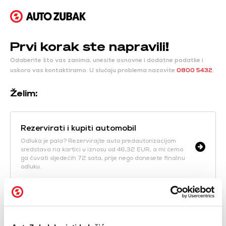
Prvi korak ste napravili!
Odaberite što vas zanima, unesite osnovne i dodatne podatke i
uskoro vas kontaktiramo.
U slučaju problema nazovite
0800 5432
.
Želim:
Rezervirati i kupiti automobil
Odluka je pala? Rezervirajte auto predautorizacijom
sredstava na kartici u iznosu od 46,32 EUR, a mi ćemo
ga čuvati sljedećih 72 sata, prije nego donesete finalnu
odluku.
Zatražiti ponudu
Naši prodajni savjetnici dostavit će vam ponudu koju