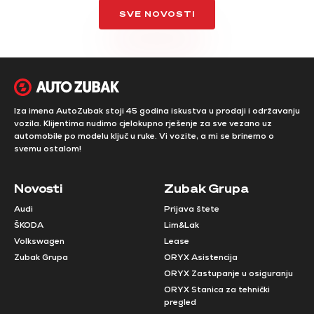
SVE NOVOSTI
Iza imena AutoZubak stoji 45 godina iskustva u prodaji i održavanju
vozila. Klijentima nudimo cjelokupno rješenje za sve vezano uz
automobile po modelu ključ u ruke. Vi vozite, a mi se brinemo o
svemu ostalom!
Novosti
Zubak Grupa
Audi
Prijava štete
ŠKODA
Lim&Lak
Volkswagen
Lease
Zubak Grupa
ORYX Asistencija
ORYX Zastupanje u osiguranju
ORYX Stanica za tehnički
pregled