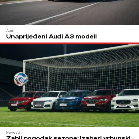
Audi
Unaprijeđeni Audi A3 modeli
Novosti
Zabij pogodak sezone: Izaberi vrhunski