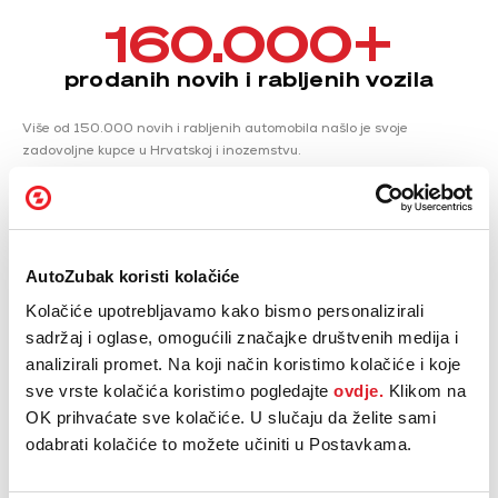
160.000
+
prodanih novih i rabljenih vozila
Više od 150.000 novih i rabljenih automobila našlo je svoje
zadovoljne kupce u Hrvatskoj i inozemstvu.
1.590.000
+
AutoZubak koristi kolačiće
servisiranih vozila
Kolačiće upotrebljavamo kako bismo personalizirali
Kroz naše automehaničarske radionice prošlo je više od 1.450.000
sadržaj i oglase, omogućili značajke društvenih medija i
vozila, a svakom smo posvetili maksimalnu pažnju kako bi ono bilo
analizirali promet. Na koji način koristimo kolačiće i koje
sigurno i pouzdano.
sve vrste kolačića koristimo pogledajte
ovdje.
Klikom na
OK prihvaćate sve kolačiće. U slučaju da želite sami
odabrati kolačiće to možete učiniti u Postavkama.
46