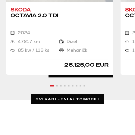
SKODA
SK
OCTAVIA 2.0 TDI
OCT
2024
47217 km
Dizel
85 kw / 116 ks
Mehanički
1
26.125,00 EUR
SVI RABLJENI AUTOMOBILI