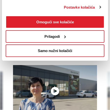
godina iskustva
Postavke kolačića
Počeli smo davne 1978. otvaranjem obiteljske automehaničarske
radionice za sve marke automobila, a danas, kao dio Zubak Grupe,
Omogući sve kolačiće
brojimo 9 djelatnosti, više od 600 zaposlenih te naše usluge nudimo
na desetak tržišta u Europi.
Prilagodi
Samo nužni kolačići
Iskustva naših korisnika