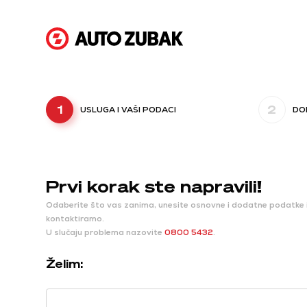
1
2
USLUGA I VAŠI PODACI
DO
Prvi korak ste napravili!
Odaberite što vas zanima, unesite osnovne i dodatne podatke 
kontaktiramo.
U slučaju problema nazovite
0800 5432
.
Želim: