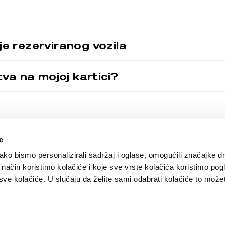
e rezerviranog vozila
va na mojoj kartici?
e
Opcije plaćanja
ko bismo personalizirali sadržaj i oglase, omogućili značajke d
anju vozila. Klijentima nudimo
ji način koristimo kolačiće i koje sve vrste kolačića koristimo pog
u ruke. Vi vozite, a mi se
e kolačiće. U slučaju da želite sami odabrati kolačiće to možete