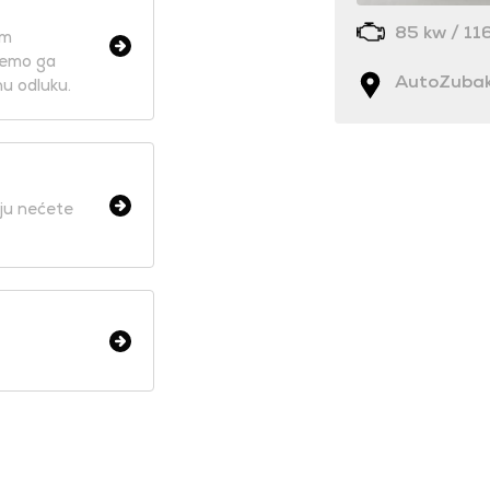
85 kw / 116
om
ćemo ga
AutoZubak
nu odluku.
oju nećete