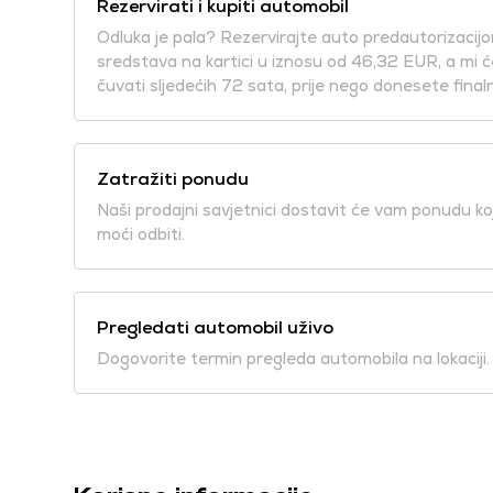
Rezervirati i kupiti automobil
Odluka je pala? Rezervirajte auto predautorizacij
sredstava na kartici u iznosu od 46,32 EUR, a mi 
čuvati sljedećih 72 sata, prije nego donesete final
Zatražiti ponudu
Naši prodajni savjetnici dostavit će vam ponudu k
moći odbiti.
Pregledati automobil uživo
Dogovorite termin pregleda automobila na lokaciji.