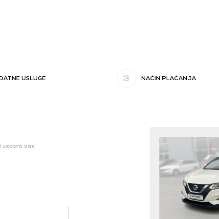
3
DATNE USLUGE
NAČIN PLAĆANJA
i uskoro vas