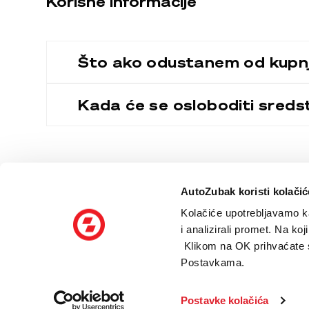
Korisne informacije
Što ako odustanem od kupnj
Kada će se osloboditi sredst
AutoZubak koristi kolačić
© 2026 AutoZubak
Kolačiće upotrebljavamo ka
Iza imena AutoZubak stoji 45 godina iskustva u prodaji i održav
i analizirali promet. Na ko
cjelokupno rješenje za sve vezano uz automobile po modelu ključ 
Klikom na OK prihvaćate sv
brinemo o svemu ostalom!
Postavkama.
Postavke kolačića