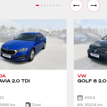
DA
VW
VIA 2.0 TDI
GOLF 8 2.0
21
2024
3966 km
Dizel
55104 km