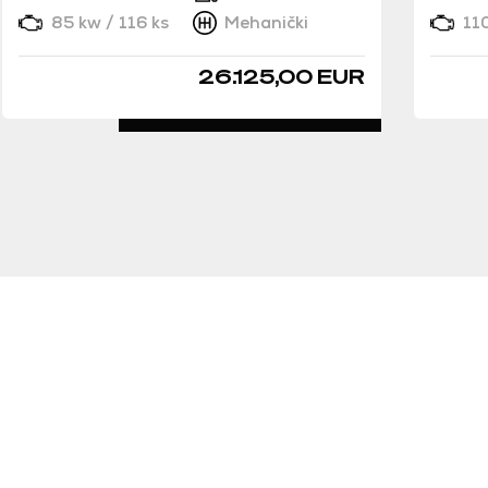
85 kw / 116 ks
Mehanički
11
26.125,00 EUR
DETALJNO