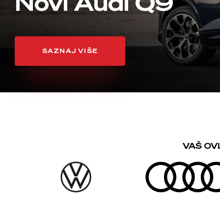
Novi Audi Q9
SAZNAJ VIŠE
VAŠ OV