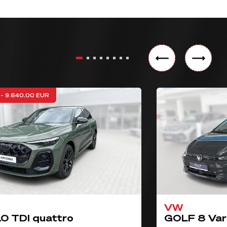
- 9.640,00 EUR
VW
.0 TDI quattro
GOLF 8 Vari