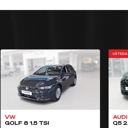
UŠTEDA 
VW
AUDI
GOLF 8 1.5 TSI
Q5 2