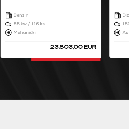
Benzin
Diz
85 kw / 116 ks
15
Mehanički
Au
23.803,00 EUR
DETALJNO