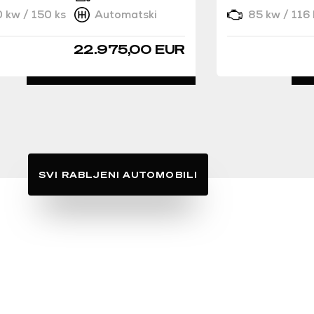
0 kw / 150 ks
Automatski
85 kw / 116 
22.975,00 EUR
DETALJNO
SVI RABLJENI AUTOMOBILI