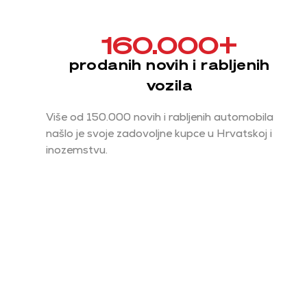
160.000
+
prodanih novih i rabljenih
vozila
Više od 150.000 novih i rabljenih automobila
našlo je svoje zadovoljne kupce u Hrvatskoj i
inozemstvu.