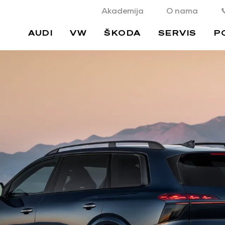
Akademija
O nama
AUDI
VW
ŠKODA
SERVIS
P