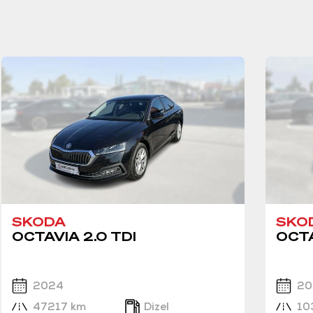
SKODA
SKO
OCTAVIA 2.0 TDI
OCTA
2024
20
47217 km
Dizel
10