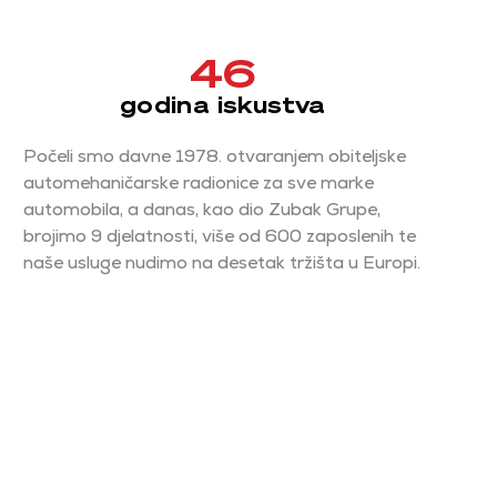
46
godina iskustva
Počeli smo davne 1978. otvaranjem obiteljske
automehaničarske radionice za sve marke
automobila, a danas, kao dio Zubak Grupe,
brojimo 9 djelatnosti, više od 600 zaposlenih te
naše usluge nudimo na desetak tržišta u Europi.