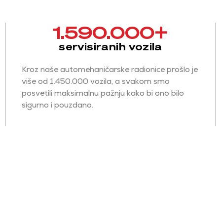
1.590.000
+
servisiranih vozila
Kroz naše automehaničarske radionice prošlo je
više od 1.450.000 vozila, a svakom smo
posvetili maksimalnu pažnju kako bi ono bilo
sigurno i pouzdano.