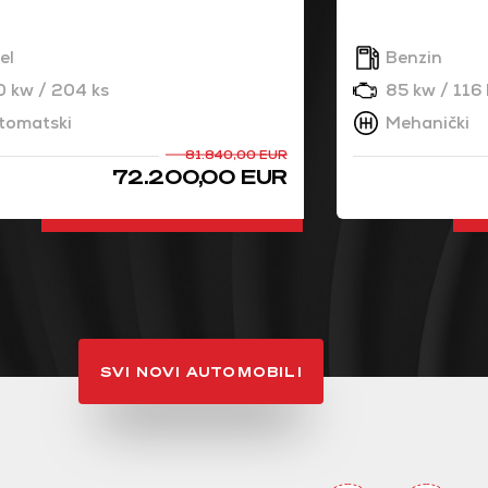
el
Benzin
0 kw / 204 ks
85 kw / 116 
tomatski
Mehanički
81.840,00 EUR
72.200,00 EUR
DETALJNO
SVI NOVI AUTOMOBILI