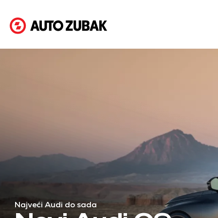
AutoZubak
Najveći Audi do sada