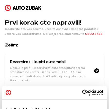
Prvi korak ste napravili!
Odaberite što vas zanima, unesite osnovne i dodatne podatke i
uskoro vas kontaktiramo.
U slučaju problema nazovite
0800 5432
.
Želim:
Rezervirati i kupiti automobil
Odluka je pala? Rezervirajte auto predautorizacijom
sredstava na kartici u iznosu od 398,17 EUR, a mi
ćemo ga čuvati sljedećih 48 sati, prije nego donesete
finalnu odluku.
Zatražiti ponudu
Naši prodajni savjetnici dostavit će vam ponudu koju