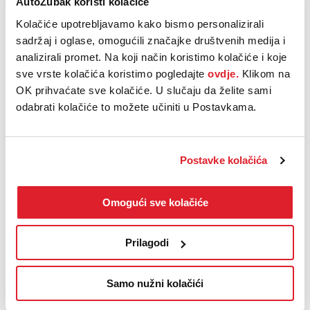
AutoZubak koristi kolačiće
nećete moći odbiti.
Kolačiće upotrebljavamo kako bismo personalizirali
sadržaj i oglase, omogućili značajke društvenih medija i
analizirali promet. Na koji način koristimo kolačiće i koje
Zakazati probnu vožnju
sve vrste kolačića koristimo pogledajte
ovdje.
Klikom na
Odaberite lokaciju i zatražite termin probne vožnje.
OK prihvaćate sve kolačiće. U slučaju da želite sami
odabrati kolačiće to možete učiniti u Postavkama.
Postavke kolačića
Korisne informacije
Omogući sve kolačiće
Što ako odustanem od kupnje
rezerviranog vozila
Prilagodi
Kada će se osloboditi sredstva na
mojoj kartici?
Samo nužni kolačići