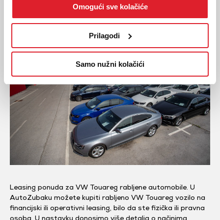
Rabljeni VW Touareg na
Omogući sve kolačiće
leasing
Prilagodi
Samo nužni kolačići
Leasing ponuda za VW Touareg rabljene automobile. U
AutoZubaku možete kupiti rabljeno VW Touareg vozilo na
financijski ili operativni leasing, bilo da ste fizička ili pravna
osoba. U nastavku donosimo više detalja o načinima