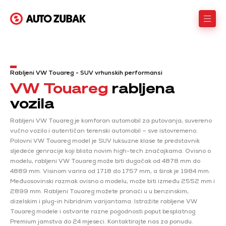
Rabljeni VW Touareg - SUV vrhunskih performansi
VW Touareg
rabljena
vozila
Rabljeni VW Touareg je komforan automobil za putovanja, suvereno
vučno vozilo i autentičan terenski automobil – sve istovremeno.
Polovni VW Touareg model je SUV luksuzne klase te predstavnik
sljedeće genracije koji blista novim high-tech značajkama. Ovisno o
modelu, rabljeni VW Touareg može biti dugačak od 4878 mm do
4889 mm. Visinom varira od 1718 do 1757 mm, a širok je 1984 mm.
Međuosovinski razmak ovisno o modelu, može biti između 2552 mm i
2899 mm. Rabljeni Touareg možete pronaći u u benzinskim,
dizelskim i plug-in hibridnim varijantama. Istražite rabljene VW
Touareg modele i ostvarite razne pogodnosti poput besplatnog
Premium jamstva do 24 mjeseci. Kontaktirajte nas za ponudu.