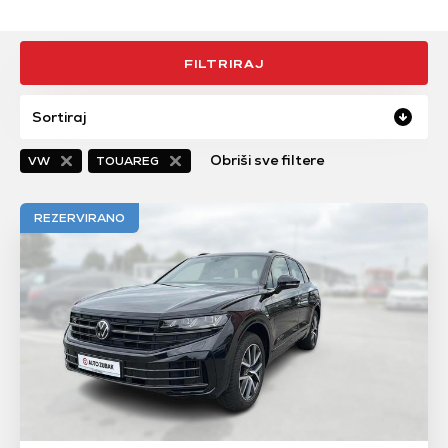
FILTRIRAJ
Sortiraj
Obriši sve filtere
VW
TOUAREG
REZERVIRANO