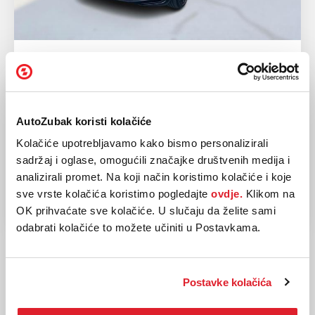
VW
TOUAREG 3.0 eHybrid 4motion
2024
60.000 km
AutoZubak koristi kolačiće
Hibrid
250 kw / 340 ks
Kolačiće upotrebljavamo kako bismo personalizirali
Automatski
sadržaj i oglase, omogućili značajke društvenih medija i
analizirali promet. Na koji način koristimo kolačiće i koje
89.900,00 EUR
sve vrste kolačića koristimo pogledajte
ovdje.
Klikom na
OK prihvaćate sve kolačiće. U slučaju da želite sami
odabrati kolačiće to možete učiniti u Postavkama.
Postavke kolačića
VW Touareg leasing ponuda