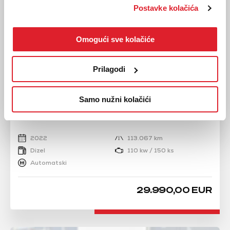
Postavke kolačića
Omogući sve kolačiće
Prilagodi
VW
Samo nužni kolačići
TIGUAN 2.0 TDI
2022
113.067 km
Dizel
110 kw / 150 ks
Automatski
29.990,00 EUR