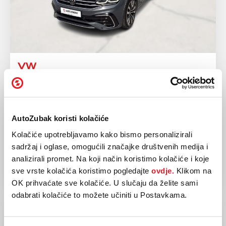
VW
TIGUAN 2.0 TDI
2022
105.420 km
Dizel
110 kw / 150 ks
AutoZubak koristi kolačiće
Automatski
Kolačiće upotrebljavamo kako bismo personalizirali
sadržaj i oglase, omogućili značajke društvenih medija i
34.490,00 EUR
analizirali promet. Na koji način koristimo kolačiće i koje
sve vrste kolačića koristimo pogledajte
ovdje.
Klikom na
OK prihvaćate sve kolačiće. U slučaju da želite sami
odabrati kolačiće to možete učiniti u Postavkama.