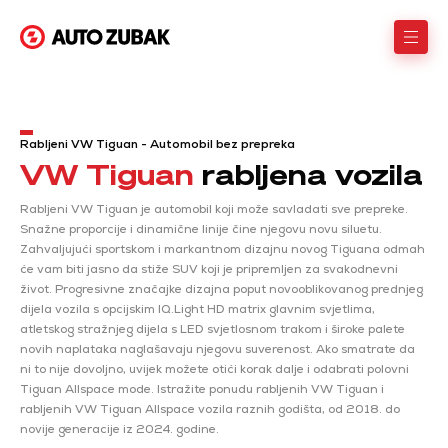
Rabljeni VW Tiguan - Automobil bez prepreka
VW Tiguan
rabljena vozila
Rabljeni VW Tiguan je automobil koji može savladati sve prepreke.
Snažne proporcije i dinamične linije čine njegovu novu siluetu.
Zahvaljujući sportskom i markantnom dizajnu novog Tiguana odmah
će vam biti jasno da stiže SUV koji je pripremljen za svakodnevni
život. Progresivne značajke dizajna poput novooblikovanog prednjeg
dijela vozila s opcijskim IQ.Light HD matrix glavnim svjetlima,
atletskog stražnjeg dijela s LED svjetlosnom trakom i široke palete
novih naplataka naglašavaju njegovu suverenost. Ako smatrate da
ni to nije dovoljno, uvijek možete otići korak dalje i odabrati polovni
Tiguan Allspace mode. Istražite ponudu rabljenih VW Tiguan i
rabljenih VW Tiguan Allspace vozila raznih godišta, od 2018. do
novije generacije iz 2024. godine.