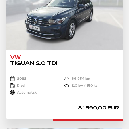
VW
TIGUAN 2.0 TDI
2022
86.954 km
Dizel
110 kw / 150 ks
Automatski
31.690,00 EUR