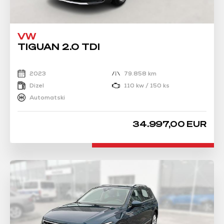
VW
TIGUAN 2.0 TDI
2023
79.858 km
Dizel
110 kw / 150 ks
Automatski
34.997,00 EUR