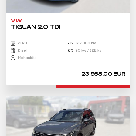
VW
TIGUAN 2.0 TDI
2021
127.369 km
Dizel
90 kw / 122 ks
Mehanički
23.958,00 EUR