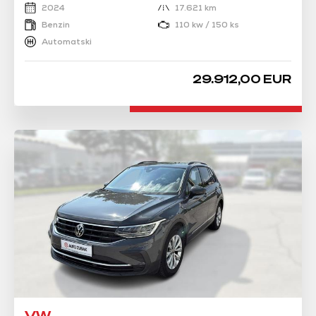
2024
17.621 km
Benzin
110 kw / 150 ks
Automatski
29.912,00 EUR
VW