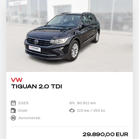
VW
TIGUAN 2.0 TDI
2023
90.811 km
Dizel
110 kw / 150 ks
Automatski
29.890,00 EUR