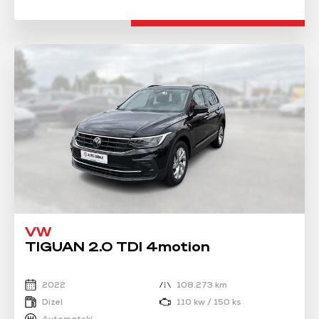
VW
TIGUAN 2.0 TDI 4motion
2022
108.273 km
Dizel
110 kw / 150 ks
Automatski