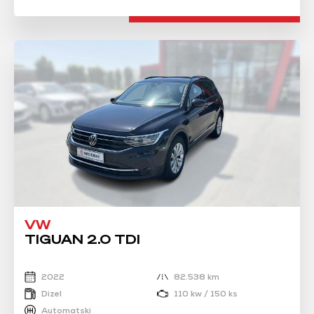
VW
TIGUAN 2.0 TDI
2022
82.538 km
Dizel
110 kw / 150 ks
Automatski