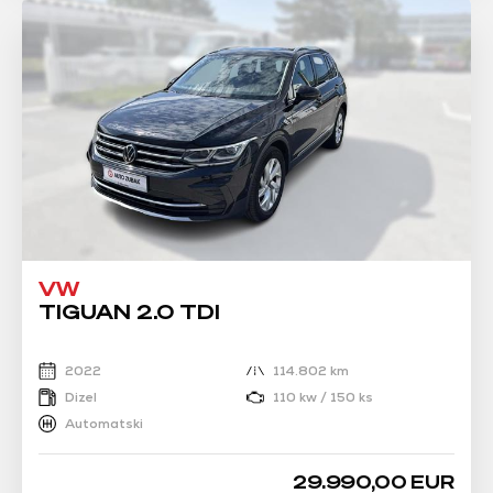
VW
TIGUAN 2.0 TDI
2022
114.802 km
Dizel
110 kw / 150 ks
Automatski
29.990,00 EUR