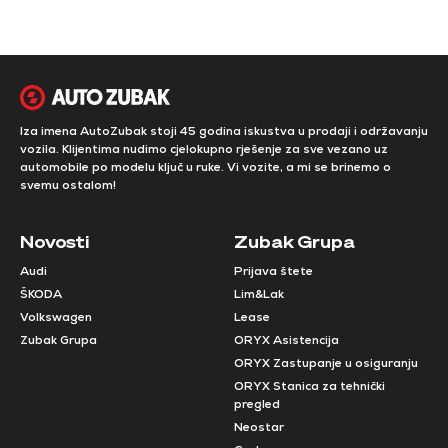
Iza imena AutoZubak stoji 45 godina iskustva u prodaji i održavanju
vozila. Klijentima nudimo cjelokupno rješenje za sve vezano uz
automobile po modelu ključ u ruke. Vi vozite, a mi se brinemo o
svemu ostalom!
Novosti
Zubak Grupa
Audi
Prijava štete
ŠKODA
Lim&Lak
Volkswagen
Lease
Zubak Grupa
ORYX Asistencija
ORYX Zastupanje u osiguranju
ORYX Stanica za tehnički
pregled
Neostar