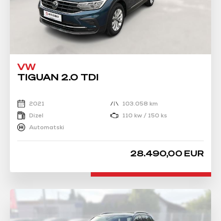
VW
TIGUAN 2.0 TDI
2021
103.058 km
Dizel
110 kw / 150 ks
Automatski
28.490,00 EUR