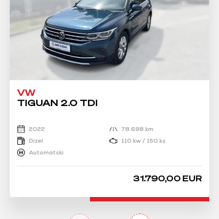
VW
TIGUAN 2.0 TDI
2022
78.698 km
Dizel
110 kw / 150 ks
Automatski
31.790,00 EUR