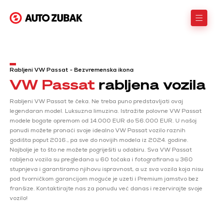
Rabljeni VW Passat - Bezvremenska ikona
VW Passat
rabljena vozila
Rabljeni VW Passat te čeka. Ne treba puno predstavljati ovaj
legendaran model. Luksuzna limuzina. Istražite polovne VW Passat
modele bogate opremom od 14.000 EUR do 56.000 EUR. U našoj
ponudi možete pronaći svoje idealno VW Passat vozilo raznih
godišta poput 2016., pa sve do novijih modela iz 2024. godine.
Najbolje je to što ne možete pogriješiti u odabiru. Sva VW Passat
rabljena vozila su pregledana u 60 točaka i fotografirana u 360
stupnjeva i garantiramo njihovu ispravnost, a uz sva vozila koja nisu
pod tvorničkom garancijom moguće je uzeti i Premium jamstvo bez
franšize. Kontaktirajte nas za ponudu već danas i rezervirajte svoje
vozilo!