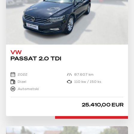
VW
PASSAT 2.0 TDI
2022
87.607 km
Dizel
110 kw / 150 ks
Automatski
25.410,00 EUR