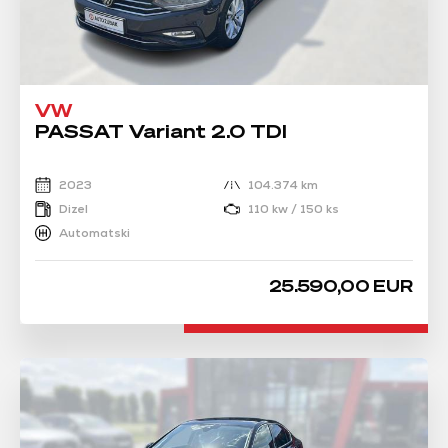
VW
PASSAT Variant 2.0 TDI
2023
104.374 km
Dizel
110 kw / 150 ks
Automatski
25.590,00 EUR