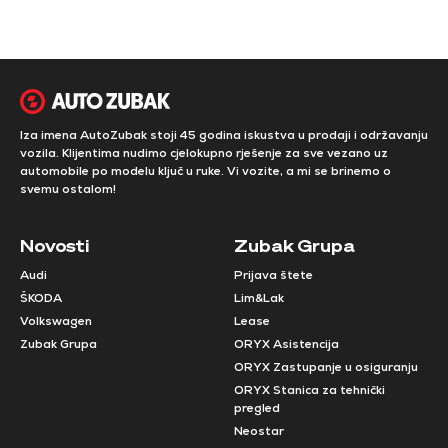
Iza imena AutoZubak stoji 45 godina iskustva u prodaji i održavanju
vozila. Klijentima nudimo cjelokupno rješenje za sve vezano uz
automobile po modelu ključ u ruke. Vi vozite, a mi se brinemo o
svemu ostalom!
Novosti
Zubak Grupa
Audi
Prijava štete
ŠKODA
Lim&Lak
Volkswagen
Lease
Zubak Grupa
ORYX Asistencija
ORYX Zastupanje u osiguranju
ORYX Stanica za tehnički
pregled
Neostar