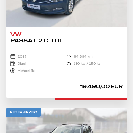
VW
PASSAT 2.0 TDI
2017
84.394 km
Dizel
110 kw / 150 ks
Mehanički
19.490,00 EUR
REZERVIRANO