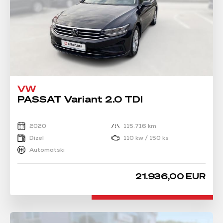
VW
PASSAT Variant 2.0 TDI
2020
115.716 km
Dizel
110 kw / 150 ks
Automatski
21.936,00 EUR