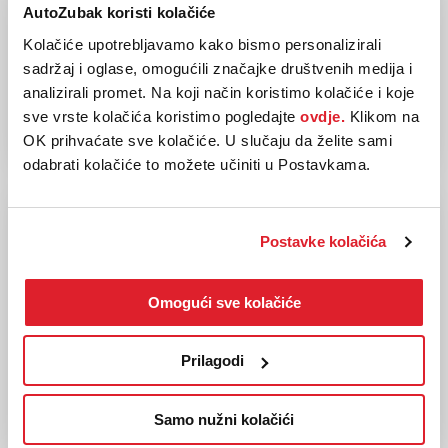
AutoZubak koristi kolačiće
Dizel
110 kw / 150 ks
Mehanički
Kolačiće upotrebljavamo kako bismo personalizirali
sadržaj i oglase, omogućili značajke društvenih medija i
analizirali promet. Na koji način koristimo kolačiće i koje
25.978,00 EUR
sve vrste kolačića koristimo pogledajte
ovdje.
Klikom na
OK prihvaćate sve kolačiće. U slučaju da želite sami
odabrati kolačiće to možete učiniti u Postavkama.
Postavke kolačića
Omogući sve kolačiće
Prilagodi
Samo nužni kolačići
VW