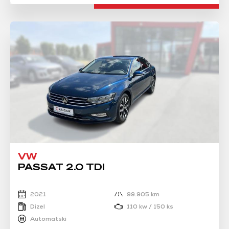
VW
PASSAT 2.0 TDI
2021
99.905 km
Dizel
110 kw / 150 ks
Automatski