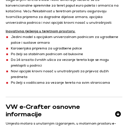
konvencionalne spremnike za teret poput euro paleta i ormarića na
kotačima. Veću fleksibilnost u teretnom prostoru osiguravaju
tvornička priprema za dogradne dijelove ormara, opcijska
univerzalna podnica i novi opcijski krovni nosač u unutrašnjosti.
Inovativna rješenja u teretnom prostoru:
Jedini model s opcijskom univerzalnom podnicom za ugradbene
police i sustave ormara
Karoserijska priprema za ugradbene police
Po želji sa stabilnom podnicom od bukovine
Do 14 izrazito čvrstih ušica za vezanje tereta koje se mogu
preklopiti u podnici
Novi opcijski krovni nosač u unutrašnjosti za prijevoz dužih
predmeta
Po želji s vodilicama za vezanje tereta na svim stranicama
VW e-Crafter osnovne
informacije
Umjesto motora s unutarnjim izgaranjem, u motornom prostoru
e-