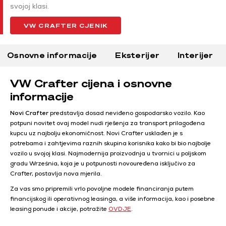
svojoj klasi.
VW CRAFTER CJENIK
Osnovne informacije
Eksterijer
Interijer
VW Crafter cijena i osnovne
informacije
Novi Crafter
predstavlja dosad neviđeno gospodarsko vozilo. Kao
potpuni novitet ovaj model nudi rješenja za transport prilagođena
kupcu uz najbolju ekonomičnost. Novi Crafter usklađen je s
potrebama i zahtjevima raznih skupina korisnika kako bi bio najbolje
vozilo u svojoj klasi. Najmodernija proizvodnja u tvornici u poljskom
gradu Września, koja je u potpunosti novouređena isključivo za
Crafter, postavlja nova mjerila.
Za vas smo pripremili vrlo povoljne modele financiranja putem
financijskog ili operativnog leasinga, a više informacija, kao i posebne
leasing ponude i akcije, potražite
OVDJE
.