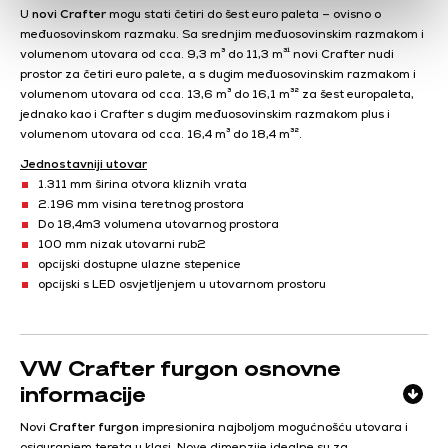
U
novi Crafter
mogu stati četiri do šest euro paleta – ovisno o
međuosovinskom razmaku. Sa srednjim međuosovinskim razmakom i
volumenom utovara od cca. 9,3 m³ do 11,3 m³¹ novi Crafter nudi
prostor za četiri euro palete, a s dugim međuosovinskim razmakom i
volumenom utovara od cca. 13,6 m³ do 16,1 m³² za šest europaleta,
jednako kao i Crafter s dugim međuosovinskim razmakom plus i
volumenom utovara od cca. 16,4 m³ do 18,4 m³².
Jednostavniji utovar
1.311 mm širina otvora kliznih vrata
2.196 mm visina teretnog prostora
Do 18,4m
3
volumena utovarnog prostora
100 mm nizak utovarni rub
2
opcijski dostupne ulazne stepenice
opcijski s LED osvjetljenjem u utovarnom prostoru
VW Crafter furgon osnovne
informacije
Novi
Crafter furgon
impresionira najboljom mogućnošću utovara i
osiguranjem tereta u klasi. Nove dimenzije idealne su za