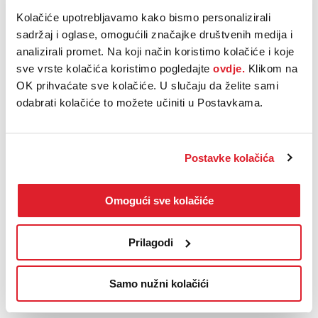
udobnosti. Njegovo amortizacijsko sjedalo “ergoComfort”, dobro
Kolačiće upotrebljavamo kako bismo personalizirali
osmišljene mogućnosti odlaganja i brojne druge dodatne funkcije
sadržaj i oglase, omogućili značajke društvenih medija i
vozačevu kabinu novog Craftera pretvaraju u udobno radno mjesto
analizirali promet. Na koji način koristimo kolačiće i koje
za vozače koji su često za upravljačem.
sve vrste kolačića koristimo pogledajte
ovdje.
Klikom na
OK prihvaćate sve kolačiće. U slučaju da želite sami
odabrati kolačiće to možete učiniti u Postavkama.
VW Crafter motori
Novi Crafter
jedini je model u klasi s šest različitih kombinacija
pogona/mjenjača, s ponudom 6- ili 8-stupanjskog automatskog
Postavke kolačića
mjenjača koji se može kombinirati sa svim vrstama pogona –
prednjim, stražnjim ili pogonom na sve kotače
4MOTION
. To
omogućuje komfornu i štedljivu vožnju i tijekom gradskog prometa s
Omogući sve kolačiće
čestim zaustavljanjima i kretanjima.
Velika kilometraža, učinkovitost i radna sigurnost postižu se čak i kod
ekstremnih profila vožnje kao što je dostava. Svi motori oduševljavaju
Prilagodi
niskom potrošnjom goriva.
Samo nužni kolačići
Novi VW Crafter teretni prostor