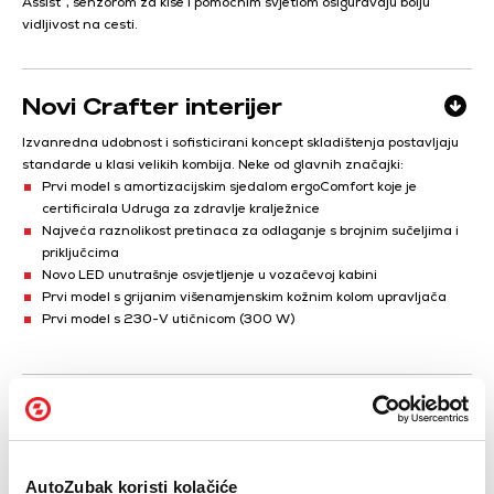
Assist”, senzorom za kiše i pomoćnim svjetlom osiguravaju bolju
vidljivost na cesti.
Novi Crafter interijer
Izvanredna udobnost i sofisticirani koncept skladištenja postavljaju
standarde u klasi velikih kombija. Neke od glavnih značajki:
Prvi model s amortizacijskim sjedalom ergoComfort koje je
certificirala Udruga za zdravlje kralježnice
Najveća raznolikost pretinaca za odlaganje s brojnim sučeljima i
priključcima
Novo LED unutrašnje osvjetljenje u vozačevoj kabini
Prvi model s grijanim višenamjenskim kožnim kolom upravljača
Prvi model s 230-V utičnicom (300 W)
Sustavi potpora za vozača
Novi Crafter pouzdano svladava gotovo svaku situaciju u gustom
gradskom prometu predviđajući pritom situacije u prometu. Na taj
AutoZubak koristi kolačiće
način ovaj model postavlja potpuno nova mjerila po pitanju