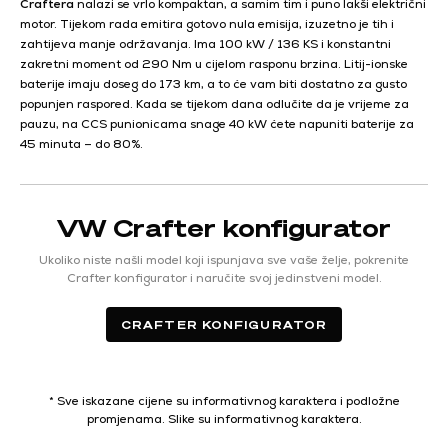
Craftera
nalazi se vrlo kompaktan, a samim tim i puno lakši električni
motor. Tijekom rada emitira gotovo nula emisija, izuzetno je tih i
zahtijeva manje održavanja. Ima 100 kW / 136 KS i konstantni
zakretni moment od 290 Nm u cijelom rasponu brzina. Litij-ionske
baterije imaju doseg do 173 km, a to će vam biti dostatno za gusto
popunjen raspored. Kada se tijekom dana odlučite da je vrijeme za
pauzu, na CCS punionicama snage 40 kW ćete napuniti baterije za
45 minuta – do 80%.
VW Crafter konfigurator
Ukoliko niste našli model koji ispunjava sve vaše želje, pokrenite
Crafter konfigurator i naručite svoj jedinstveni model.
CRAFTER KONFIGURATOR
* Sve iskazane cijene su informativnog karaktera i podložne
promjenama. Slike su informativnog karaktera.