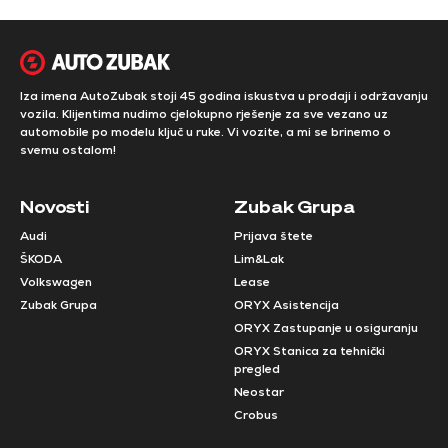
Iza imena AutoZubak stoji 45 godina iskustva u prodaji i održavanju
vozila. Klijentima nudimo cjelokupno rješenje za sve vezano uz
automobile po modelu ključ u ruke. Vi vozite, a mi se brinemo o
svemu ostalom!
Novosti
Zubak Grupa
Audi
Prijava štete
ŠKODA
Lim&Lak
Volkswagen
Lease
Zubak Grupa
ORYX Asistencija
ORYX Zastupanje u osiguranju
ORYX Stanica za tehnički
pregled
Neostar
Crobus