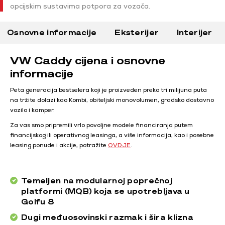
opcijskim sustavima potpora za vozača.
Osnovne informacije
Eksterijer
Interijer
VW Caddy cijena i osnovne
informacije
Peta generacija bestselera koji je proizveden preko tri milijuna puta
na tržite dolazi kao Kombi, obiteljski monovolumen, gradsko dostavno
vozilo i kamper.
Za vas smo pripremili vrlo povoljne modele financiranja putem
financijskog ili operativnog leasinga, a više informacija, kao i posebne
leasing ponude i akcije, potražite
OVDJE
.
Temeljen na modularnoj poprečnoj
platformi (MQB) koja se upotrebljava u
Golfu 8
Dugi međuosovinski razmak i šira klizna