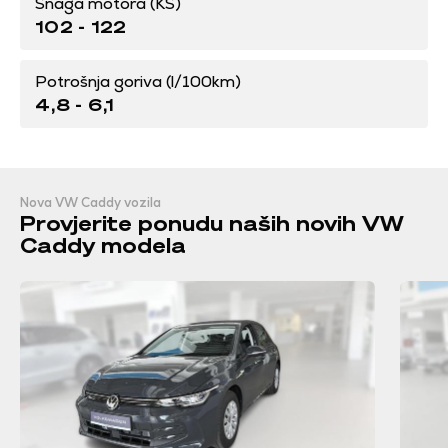
Snaga motora (KS)
102 - 122
Potrošnja goriva (l/100km)
4,8 - 6,1
Nova VW Caddy vozila
Provjerite ponudu naših novih VW
Caddy modela