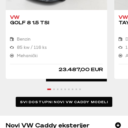
VW
VW
GOLF 8 1.5 TSI
TAY
Benzin
D
85 kw / 116 ks
1
Mehanički
A
23.487,00 EUR
SVI DOSTUPNI NOVI VW CADDY MODELI
Novi VW Caddy eksterijer