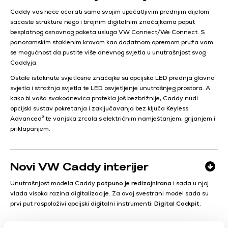
Caddy vas neće očarati samo svojim upečatljivim prednjim dijelom
saćaste strukture nego i brojnim digitalnim značajkama poput
besplatnog osnovnog paketa usluga VW Connect/We Connect. S
panoramskim staklenim krovom kao dodatnom opremom pruža vam
se mogućnost da pustite više dnevnog svjetla u unutrašnjost svog
Caddyja.
Ostale istaknute svjetlosne značajke su opcijska LED prednja glavna
svjetla i stražnja svjetla te LED osvjetljenje unutrašnjeg prostora. A
kako bi vaša svakodnevica protekla još bezbrižnije, Caddy nudi
opcijski sustav pokretanja i zaključavanja bez ključa Keyless
Advanced³ te vanjska zrcala s električnim namještanjem, grijanjem i
priklapanjem.
Novi VW Caddy interijer
Unutrašnjost modela Caddy
potpuno je redizajnirana
i sada u njoj
vlada visoka razina digitalizacije. Za ovaj svestrani model sada su
prvi put raspoloživi opcijski digitalni instrumenti:
Digital Cockpit
.