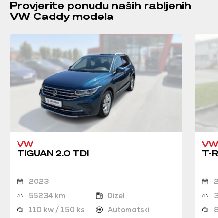
Provjerite ponudu naših rabljenih
VW Caddy modela
VW
VW
TIGUAN 2.0 TDI
T-R
2023
55234 km
Dizel
110 kw / 150 ks
Automatski
8