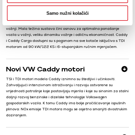
kotače koje donosi izvanrednu trakciju i stabilnost. Idealno je za
komercijalnu upotrebu, ali i za obiteljske izlete. Pogon na sve kotače
Samo nužni kolačići
4MOTION preko elektronički regulirane lamelne spojke na stražnjoj
osovini automatski prilagođava prijenos snage dotičnoj situaciji u
vožnji. Mala težina sustava čini osnovu za optimalno ponašanje
vozila u vožnji, veliku dinamiku vožnje i odličnu ekonomičnost. Caddy
i Caddy Cargo dostupni su s pogonom na sve kotače isključivo s TDI
motorom od 90 kW/122 KS i 6-stupanjskim ručnim mjenjačem.
Novi VW Caddy motori
TSI i TDI motori modela Caddy iznimno su štedljivi i učinkoviti.
Zahvaljujući intenzivnom istraživanju i razvoju ostvarene su
vrijednosti potrošnje koje postavljaju mjerila i koje su sinonim za stalni
daljnji razvoj benzinske i dizelske tehnologije Volkswagen
gospodarskih vozila. K tomu Caddy ima bolje pročišćavanje ispušnih
plinova: NOx emisije TDI motora mogu se osjetno smanjiti dvostrukim
doziranjem.