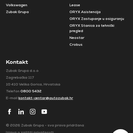
Volkswagen
Lease
Zubak Grupa
ORYX Asistencija
ORYX Zastupanje u osiguranju
ORYX Stanica za tehnički
pregled
Neostar
Crobus
Kontakt
Zubak Grupa d.o.o
Zagrebačka 117
10 410 Velika Gorica, Hrvatska
Telefon
0800 5432
E-mail
kontakt-centar@autozubak.hr
© 2026 Zubak Grupa - sva prava pridržana
Izjava o zaštiti privatnosti