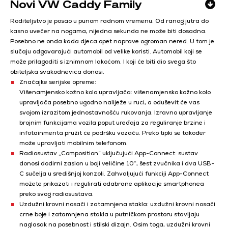
Novi VW Caddy Family
Roditeljstvo je posao u punom radnom vremenu. Od ranog jutra do
kasno uvečer na nogama, nijedna sekunda ne može biti dosadna.
Posebno ne onda kada djeca opet naprave ogroman nered. U tom je
slučaju odgovarajući automobil od velike koristi. Automobil koji se
može prilagoditi s iznimnom lakoćom. I koji će biti dio svega što
obiteljska svakodnevica donosi.
Značajke serijske opreme:
Višenamjensko kožno kolo upravljača: višenamjensko kožno kolo
upravljača posebno ugodno naliježe u ruci, a oduševit će vas
svojom izrazitom jednostavnošću rukovanja. Izravno upravljanje
brojnim funkcijama vozila poput uređaja za reguliranje brzine i
infotainmenta pružit će podršku vozaču. Preko tipki se također
može upravljati mobilnim telefonom.
Radiosustav „Composition“ uključujući App-Connect: sustav
donosi dodirni zaslon u boji veličine 10“, šest zvučnika i dva USB-
C sučelja u središnjoj konzoli. Zahvaljujući funkciji App-Connect
možete prikazati i regulirati odabrane aplikacije smartphonea
preko svog radiosustava.
Uzdužni krovni nosači i zatamnjena stakla: uzdužni krovni nosači
crne boje i zatamnjena stakla u putničkom prostoru stavljaju
naglasak na posebnost i stilski dizajn. Osim toga, uzdužni krovni