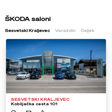
ŠKODA saloni
Sesvetski Kraljevec
Varaždin
Osijek
SESVETSKI KRALJEVEC
Kobiljačka cesta 101