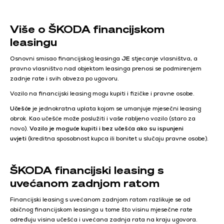
Više o ŠKODA financijskom
leasingu
Osnovni smisao financijskog leasinga
JE
stjecanje vlasništva, a
pravno vlasništvo nad objektom leasinga prenosi se podmirenjem
zadnje rate i svih obveza po ugovoru.
Vozilo na financijski leasing mogu kupiti i fizičke i pravne osobe.
Učešće
je jednokratna uplata kojom se umanjuje mjesečni leasing
obrok. Kao učešće može poslužiti i vaše rabljeno vozilo (staro za
novo).
Vozilo je moguće kupiti i bez učešća ako su ispunjeni
uvjeti
(kreditna sposobnost kupca ili bonitet u slučaju pravne osobe).
ŠKODA financijski leasing s
uvećanom zadnjom ratom
Financijski leasing s uvećanom zadnjom ratom razlikuje se od
običnog financijskom leasinga u tome što visinu mjesečne rate
određuju visina učešća i uvećana zadnja rata na kraju ugovora.