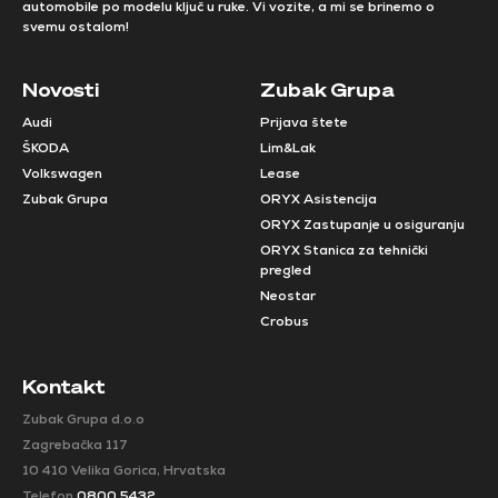
automobile po modelu ključ u ruke. Vi vozite, a mi se brinemo o
svemu ostalom!
Novosti
Zubak Grupa
Audi
Prijava štete
ŠKODA
Lim&Lak
Volkswagen
Lease
Zubak Grupa
ORYX Asistencija
ORYX Zastupanje u osiguranju
ORYX Stanica za tehnički
pregled
Neostar
Crobus
Kontakt
Zubak Grupa d.o.o
Zagrebačka 117
10 410 Velika Gorica, Hrvatska
Telefon
0800 5432