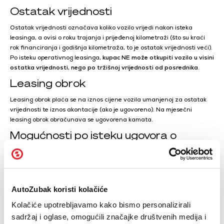
Ostatak vrijednosti
Ostatak vrijednosti označava koliko vozilo vrijedi nakon isteka
leasinga, a ovisi o roku trajanja i prijeđenoj kilometraži (što su kraći
rok financiranja i godišnja kilometraža, to je ostatak vrijednosti veći).
Po isteku operativnog leasinga,
kupac NE može otkupiti vozilo u visini
ostatka vrijednosti, nego po tržišnoj vrijednosti od posrednika
.
Leasing obrok
Leasing obrok plaća se na iznos cijene vozila umanjenoj za ostatak
vrijednosti te iznos akontacije (ako je ugovoreno). Na mjesečni
leasing obrok obračunava se ugovorena kamata.
Mogućnosti po isteku ugovora o
operativnom leasingu
Nakon isteka ugovora, (1) vozilo će otkupiti neka treća pravna ili
fizička osoba; (2) korisnik leasinga vraća korišteno vozilo i uzima
novo, opet na leasing; (3) korisnik leasinga vraća korišteno vozilo i ne
AutoZubak koristi kolačiće
nastavlja daljnje financiranje.
Kolačiće upotrebljavamo kako bismo personalizirali
sadržaj i oglase, omogućili značajke društvenih medija i