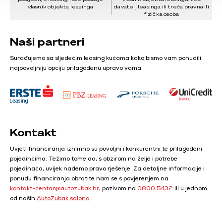
vlasnik objekta leasinga
davatelj leasinga ili treća pravna ili
fizička osoba
Naši partneri
Surađujemo sa sljedećim leasing kućama kako bismo vam ponudili
najpovoljniju opciju prilagođenu upravo vama.
Kontakt
Uvjeti financiranja iznimno su povoljni i konkurentni te prilagođeni
pojedincima. Težimo tome da, s obzirom na želje i potrebe
pojedinaca, uvijek nađemo pravo rješenje. Za detaljne informacije i
ponudu financiranja obratite nam se s povjerenjem na
kontakt-centar@autozubak.hr
, pozivom na
0800 5432
ili u jednom
od naših
AutoZubak salona
.