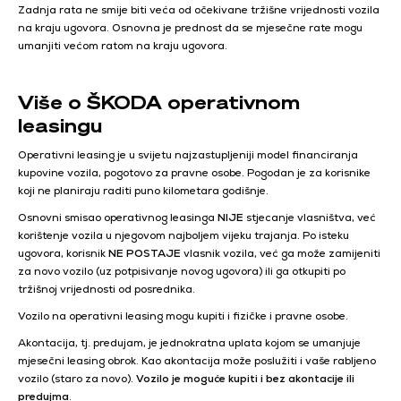
Zadnja rata ne smije biti veća od očekivane tržišne vrijednosti vozila
na kraju ugovora. Osnovna je prednost da se mjesečne rate mogu
umanjiti većom ratom na kraju ugovora.
Više o ŠKODA operativnom
leasingu
Operativni leasing je u svijetu najzastupljeniji model financiranja
kupovine vozila, pogotovo za pravne osobe. Pogodan je za korisnike
koji ne planiraju raditi puno kilometara godišnje.
Osnovni smisao operativnog leasinga
NIJE
stjecanje vlasništva, već
korištenje vozila u njegovom najboljem vijeku trajanja. Po isteku
ugovora, korisnik
NE POSTAJE
vlasnik vozila, već ga može zamijeniti
za novo vozilo (uz potpisivanje novog ugovora) ili ga otkupiti po
tržišnoj vrijednosti od posrednika.
Vozilo na operativni leasing mogu kupiti i fizičke i pravne osobe.
Akontacija, tj. predujam, je jednokratna uplata kojom se umanjuje
mjesečni leasing obrok. Kao akontacija može poslužiti i vaše rabljeno
vozilo (staro za novo).
Vozilo je moguće kupiti i bez akontacije ili
predujma
.