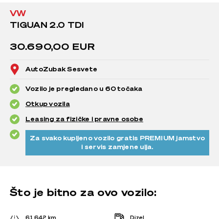
VW
TIGUAN 2.0 TDI
30.690,00 EUR
AutoZubak Sesvete
Vozilo je pregledano u 60 točaka
Otkup vozila
Leasing za fizičke i pravne osobe
Za svako kupljeno vozilo gratis PREMIUM jamstvo
i servis zamjene ulja.
Što je bitno za ovo vozilo:
61.642 km
Dizel