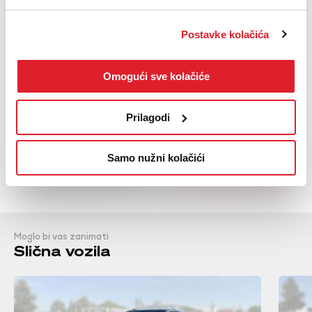
Putno računalo
Radio uređaj
Postavke kolačića
Servo upravljač
Upravljač presvučen kožom
Omogući sve kolačiće
Upravljač podesiv po visini
Prikaži sve
Prilagodi
NAZOVI
KUPI
BESPLATNI TELEFON
Samo nužni kolačići
Moglo bi vas zanimati
Slična vozila