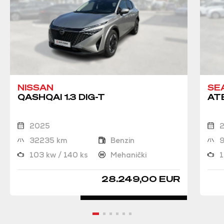
NISSAN
SE
QASHQAI 1.3 DIG-T
ATE
2025
32235 km
Benzin
103 kw / 140 ks
Mehanički
1
28.249,00 EUR