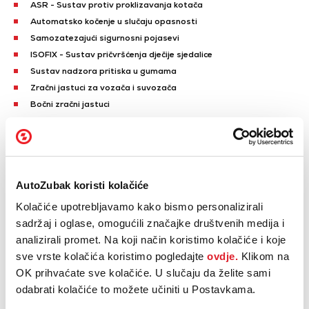
ASR - Sustav protiv proklizavanja kotača
Automatsko kočenje u slučaju opasnosti
Samozatezajući sigurnosni pojasevi
ISOFIX - Sustav pričvršćenja dječije sjedalice
Sustav nadzora pritiska u gumama
Zračni jastuci za vozača i suvozača
Bočni zračni jastuci
Zračne zavjese
Blokada upravljača
Naplatci od lake legure
Prikaži sve
AutoZubak koristi kolačiće
Automatski klima uređaj
Kolačiće upotrebljavamo kako bismo personalizirali
Centralno zaključavanje
sadržaj i oglase, omogućili značajke društvenih medija i
Centralno zaključavanje s daljinskom komandom
analizirali promet. Na koji način koristimo kolačiće i koje
Električno podesiva ogledala
sve vrste kolačića koristimo pogledajte
ovdje.
Klikom na
Električno podizanje prednjih stakala
OK prihvaćate sve kolačiće. U slučaju da želite sami
Električno podizanje stražnjih stakala
odabrati kolačiće to možete učiniti u Postavkama.
Centralni ekran osjetljiv na dodir