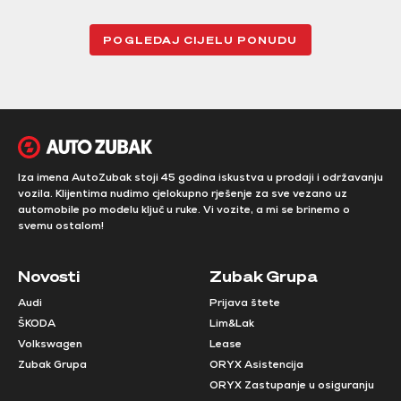
POGLEDAJ CIJELU PONUDU
Iza imena AutoZubak stoji 45 godina iskustva u prodaji i održavanju
vozila. Klijentima nudimo cjelokupno rješenje za sve vezano uz
automobile po modelu ključ u ruke. Vi vozite, a mi se brinemo o
svemu ostalom!
Novosti
Zubak Grupa
Audi
Prijava štete
ŠKODA
Lim&Lak
Volkswagen
Lease
Zubak Grupa
ORYX Asistencija
ORYX Zastupanje u osiguranju