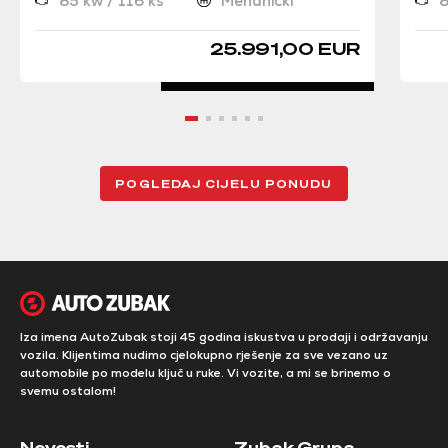
85 kw / 116 ks
Mehanički
8
25.991,00 EUR
POGLEDAJ CIJELU PONUDU
Iza imena AutoZubak stoji 45 godina iskustva u prodaji i održavanju
vozila. Klijentima nudimo cjelokupno rješenje za sve vezano uz
automobile po modelu ključ u ruke. Vi vozite, a mi se brinemo o
svemu ostalom!
Novosti
Zubak Grupa