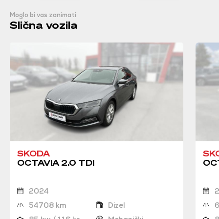
Moglo bi vas zanimati
Slična vozila
SKODA
SK
OCTAVIA 2.0 TDI
OCT
2024
54708 km
Dizel