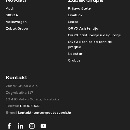
Audi
Prijava štete
ŠKODA
Lim&Lak
Volkswagen
Lease
Zubak Grupa
ORYX Asistencija
ORYX Zastupanje u osiguranju
ORYX Stanica za tehnički
pregled
Neostar
Crobus
Kontakt
Zubak Grupa d.o.o
Zagrebačka 117
10 410 Velika Gorica, Hrvatska
Telefon
0800 5432
E-mail
kontakt-centar@autozubak.hr