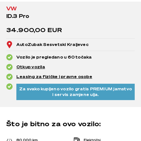
VW
ID.3 Pro
34.900,00 EUR
AutoZubak Sesvetski Kraljevec
Vozilo je pregledano u 60 točaka
Otkup vozila
Leasing za fizičke i pravne osobe
Za svako kupljeno vozilo gratis PREMIUM jamstvo
i servis zamjene ulja.
Što je bitno za ovo vozilo:
80.000 km
Električni