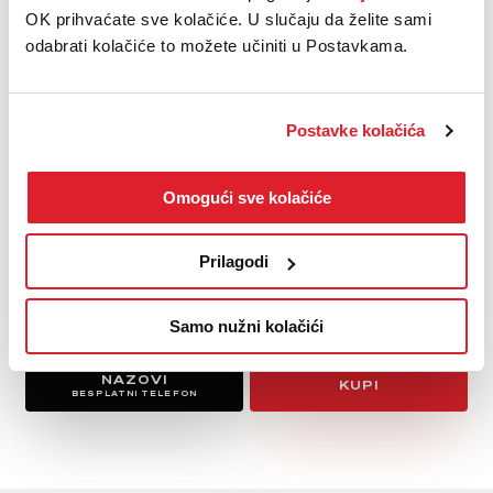
Centralni ekran osjetljiv na dodir
OK prihvaćate sve kolačiće. U slučaju da želite sami
Putno računalo
odabrati kolačiće to možete učiniti u Postavkama.
Radio uređaj
Servo upravljač
Upravljač presvučen kožom
Postavke kolačića
Upravljač podesiv po visini
Komande na upravljaču
Omogući sve kolačiće
Zatamnjena stakla
Električno podesiva sjedala
Djeljiva stražnja klupa
Prilagodi
Središnji naslon za ruku
Prikaži sve
Samo nužni kolačići
NAZOVI
KUPI
BESPLATNI TELEFON