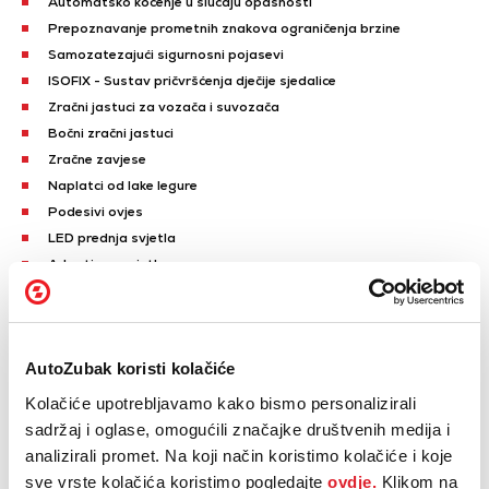
Automatsko kočenje u slučaju opasnosti
Prepoznavanje prometnih znakova ograničenja brzine
Samozatezajući sigurnosni pojasevi
ISOFIX - Sustav pričvršćenja dječije sjedalice
Zračni jastuci za vozača i suvozača
Bočni zračni jastuci
Zračne zavjese
Naplatci od lake legure
Podesivi ovjes
LED prednja svjetla
Adaptivna svjetla
Automatsko paljenje svjetala
Prikaži sve
AutoZubak koristi kolačiće
Električno podesiva ogledala
Električno sklopiva ogledala
Kolačiće upotrebljavamo kako bismo personalizirali
Električno podizanje prednjih stakala
sadržaj i oglase, omogućili značajke društvenih medija i
Električno podizanje stražnjih stakala
analizirali promet. Na koji način koristimo kolačiće i koje
GPS navigacija
sve vrste kolačića koristimo pogledajte
ovdje.
Klikom na